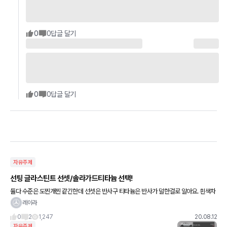
0
0
답글 달기
0
0
답글 달기
자유주제
선팅 글라스틴트 선셋/솔라가드티타늄 선택!
둘다 수준은 도찐개찐 같긴한데 선셋은 반사구 티타늄은 반사가 덜한걸로 알아요. 흰색차
에 뭐가 이쁠까요? 요즘 나름 젊은이들은 다 반사필름한다는데 ㅠㅠ 프라이버시 유지된
레이라
다고.... ㅠㅠ
0
2
1,247
20.08.12
자유주제