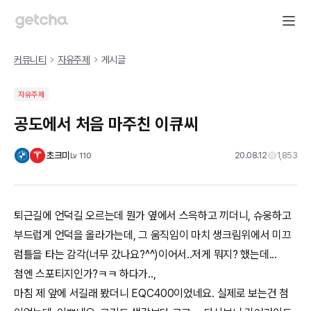
커뮤니티
자유주제
게시글
자유주제
공도에서 처음 마주친 이큐씨
초크미
20.08.12
1,853
Lv
110
퇴근길에 언덕길 오르는데 뭔가 옆에서 스윽하고 끼더니, 슈웅하고
부드럽게 언덕을 올라가는데, 그 움직임이 마치 생크림위에서 미끄
럼틀을 타는 감각(너무 갔나요?^^)이어서..저게 뭐지? 했는데...
첨엔 스포티지인가?ㅋㅋ 하다가..,
마침 제 앞에 서길래 봤더니 EQC400이었네요. 실제로 보는건 첨