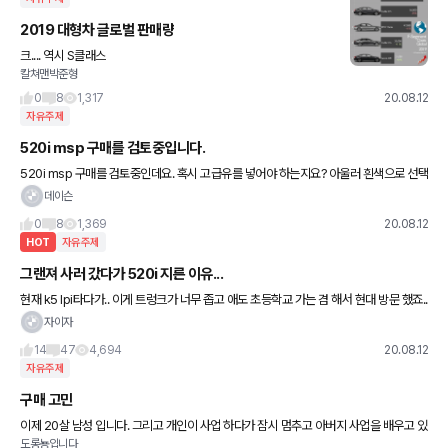
2019 대형차 글로벌 판매량
크.... 역시 S클래스
칼쳐맨박준형
0
8
1,317
20.08.12
자유주제
520i msp 구매를 검토중입니다.
520i msp 구매를 검토중인데요. 혹시 고급유를 넣어야 하는지요? 아울러 흰색으로 선택
하려고 하는데 흰색일 경우 할인가 정보 아시면 공유 부탁드릴게요.
데이슨
0
8
1,369
20.08.12
HOT
자유주제
그랜져 사러 갔다가 520i 지른 이유...
현재 k5 lpi타다가.. 이게 트렁크가 너무 좁고 애도 초등학교 가는 겸 해서 현대 방문 했죠..
그랜다이져 하브 캘리 + 빌트인캠 뺀 나머지 옵션 다 넣고 견적 내니.. 취등록세 포함 498
자이자
0나
14
47
4,694
20.08.12
자유주제
구매 고민
이제 20살 남성 입니다. 그리고 개인이 사업 하다가 잠시 멈추고 아버지 사업을 배우고 있
도롱뇽입니다
습니다. 내년 초에 군대 다녀와서 차량을 구매 해야하는데, 저는 개인적으로 볼보 사고싶