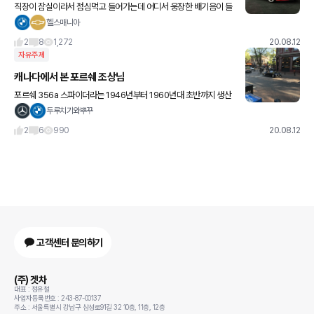
직장이 잠실이라서 점심먹고 들어가는데 어디서 웅장한 배기음이 들
리길래 고개를 돌렸더니 모노톤 차들 사이에서 빨간색 페라리가 땋!!!
헬스매니아
와.. 시선 제대로 사로잡더라구요 ㅋㅋ 모델명은 뭔지 모르는데 뒷
2
8
1,272
20.08.12
자유주제
캐나다에서 본 포르쉐 조상님
포르쉐 356a 스파이더라는 1946년부터 1960년대 초반까지 생산
했던 초기형 조상님 모델입니다 ㅋㅋㅋ
두루치기와뿌꾸
2
6
990
20.08.12
고객센터 문의하기
(주) 겟차
대표 : 정유철
사업자등록번호 : 243-87-00137
주소 : 서울특별시 강남구 삼성로91길 32 10층, 11층, 12층