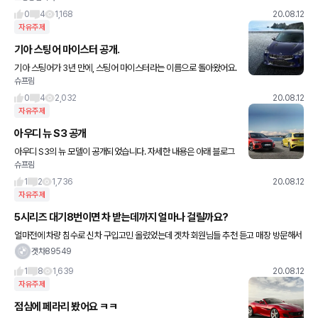
은데 아버지께서는 사회
0
4
1,168
20.08.12
자유주제
기아 스팅어 마이스터 공개.
기아 스팅어가 3년 만에, 스팅어 마이스터라는 이름으로 돌아왔어요.
슈프림
자세한 내용은 아래 블로그 링크를 참고해주세요 사진은 HMG 저널
공식 홈페이지에서 퍼왔습니다.
0
4
2,032
20.08.12
자유주제
아우디 뉴 S3 공개
아우디 S3의 뉴 모델이 공개되었습니다. 자세한 내용은 아래 블로그
슈프림
링크를 참고해주세요. 사진은 넷카쇼에서 퍼왔습니다.
1
2
1,736
20.08.12
자유주제
5시리즈 대기8번이면 차 받는데까지 얼마나 걸릴까요?
얼마전에 차량 침수로 신차 구입고민 올렸었는데 겟차 회원님들 추천 듣고 매장 방문해서
520i lux oe 임페리얼블루+모카시트로 대기예약 했습니다 상담 받을때 차량 한대 물량
겟차89549
이 있었는데 30분
1
8
1,639
20.08.12
자유주제
점심에 페라리 봤어요 ㅋㅋ