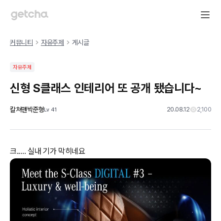
커뮤니티
자유주제
게시글
자유주제
신형 S클래스 인테리어 또 공개 됐습니다~
칼쳐맨박준형
20.08.12
2,100
Lv
41
크..... 실내 기가 막히네요