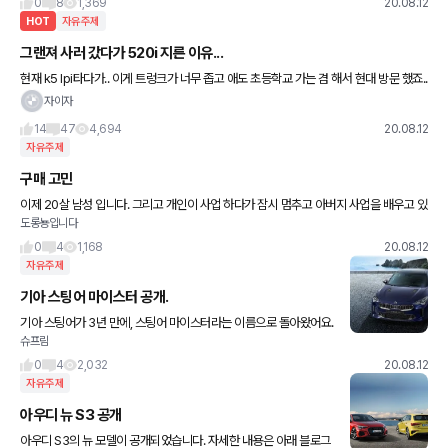
0
8
1,369
20.08.12
HOT
자유주제
그랜져 사러 갔다가 520i 지른 이유...
현재 k5 lpi타다가.. 이게 트렁크가 너무 좁고 애도 초등학교 가는 겸 해서 현대 방문 했죠..
그랜다이져 하브 캘리 + 빌트인캠 뺀 나머지 옵션 다 넣고 견적 내니.. 취등록세 포함 498
자이자
0나
14
47
4,694
20.08.12
자유주제
구매 고민
이제 20살 남성 입니다. 그리고 개인이 사업 하다가 잠시 멈추고 아버지 사업을 배우고 있
도롱뇽입니다
습니다. 내년 초에 군대 다녀와서 차량을 구매 해야하는데, 저는 개인적으로 볼보 사고싶
은데 아버지께서는 사회
0
4
1,168
20.08.12
자유주제
기아 스팅어 마이스터 공개.
기아 스팅어가 3년 만에, 스팅어 마이스터라는 이름으로 돌아왔어요.
슈프림
자세한 내용은 아래 블로그 링크를 참고해주세요 사진은 HMG 저널
공식 홈페이지에서 퍼왔습니다.
0
4
2,032
20.08.12
자유주제
아우디 뉴 S3 공개
아우디 S3의 뉴 모델이 공개되었습니다. 자세한 내용은 아래 블로그