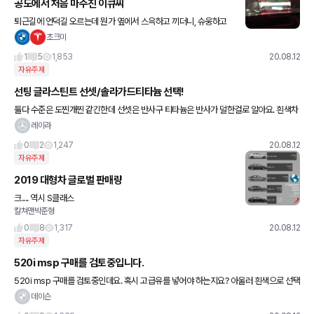
공도에서 처음 마주친 이큐씨
퇴근길에 언덕길 오르는데 뭔가 옆에서 스윽하고 끼더니, 슈웅하고
부드럽게 언덕을 올라가는데, 그 움직임이 마치 생크림위에서 미끄럼
초크미
틀을 타는 감각(너무 갔나요?^^)이어서..저게 뭐지? 했는데...
1
5
1,853
20.08.12
자유주제
선팅 글라스틴트 선셋/솔라가드티타늄 선택!
둘다 수준은 도찐개찐 같긴한데 선셋은 반사구 티타늄은 반사가 덜한걸로 알아요. 흰색차
에 뭐가 이쁠까요? 요즘 나름 젊은이들은 다 반사필름한다는데 ㅠㅠ 프라이버시 유지된
레이라
다고.... ㅠㅠ
0
2
1,247
20.08.12
자유주제
2019 대형차 글로벌 판매량
크.... 역시 S클래스
칼쳐맨박준형
0
8
1,317
20.08.12
자유주제
520i msp 구매를 검토중입니다.
520i msp 구매를 검토중인데요. 혹시 고급유를 넣어야 하는지요? 아울러 흰색으로 선택
하려고 하는데 흰색일 경우 할인가 정보 아시면 공유 부탁드릴게요.
데이슨