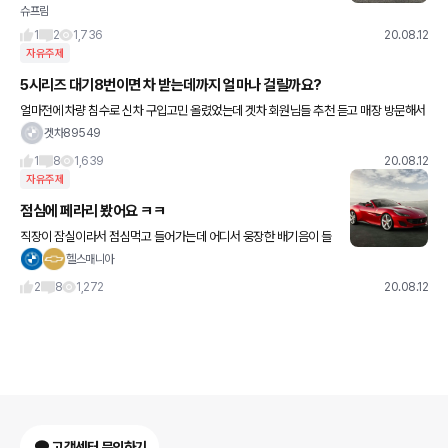
슈프림
링크를 참고해주세요. 사진은 넷카쇼에서 퍼왔습니다.
1
2
1,736
20.08.12
자유주제
5시리즈 대기8번이면 차 받는데까지 얼마나 걸릴까요?
얼마전에 차량 침수로 신차 구입고민 올렸었는데 겟차 회원님들 추천 듣고 매장 방문해서
520i lux oe 임페리얼블루+모카시트로 대기예약 했습니다 상담 받을때 차량 한대 물량
겟차89549
이 있었는데 30분
1
8
1,639
20.08.12
자유주제
점심에 페라리 봤어요 ㅋㅋ
직장이 잠실이라서 점심먹고 들어가는데 어디서 웅장한 배기음이 들
리길래 고개를 돌렸더니 모노톤 차들 사이에서 빨간색 페라리가 땋!!!
헬스매니아
와.. 시선 제대로 사로잡더라구요 ㅋㅋ 모델명은 뭔지 모르는데 뒷
2
8
1,272
20.08.12
고객센터 문의하기