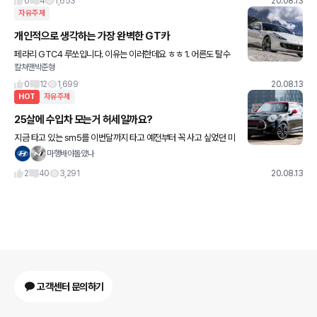
0
4
1,653
20.08.13
자유주제
개인적으로 생각하는 가장 완벽한 GT카
페라리 GTC4 루쏘입니다. 이유는 이러한데요 ㅎㅎ 1. 어른도 탈수
칼쳐맨박준형
있는 뒷좌석 2. 페라리를 네명에서 즐길수있다 3. 트렁크 공간도 어
느정도 여유 있음 (골프백 하나 들어가고도 널
0
12
1,699
20.08.13
HOT
자유주제
25살에 수입차 모는거 허세일까요?
지금 타고 있는 sm5를 이번달까지 타고 예전부터 꼭 사고 싶었던 미
니 쿠퍼 JCW를 사려고 엔카에서 매물 알아보고 있습니다. 취등록세
마행배야돌았나
포함 예산을 3,500만원의 예산을 잡고있는데 2018
2
40
3,291
20.08.13
고객센터 문의하기