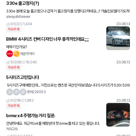
330e 출고정지(?)
330e 본래 오늘 출고였으나 갑자기 출고정지를 당했다고하네요...? 가솔린모델이기도하
alwaysNforever
니 이번에 TC 걸리면서 같이걸린건줄 알았는데 그건 또 아니라고하는데.. 오래걸릴거같
다는데 기존에 330e
0
2
1,404
20.08.13
자유주제
BMW 4시리즈 컨버 디자인 너무 충격적인데요;;;;
메뚜기인가요?
매운맛커리
5
56
16,040
20.08.13
자유주제
5시리즈고민입니다
5시리즈구매예정인데... 이전소유는 벤츠랑 국산만 타보았습니다 5시리즈가 520i 530i
두개가 엔진출력이다른데 bmw의 드라이빙의 재미라고하는부분이 출력의차이에서도
겟차229053
명확하게 느껴질까요 현재타
0
18
1,962
20.08.13
자유주제
bmw x4 주행가능거리 질문.
안녕하세요. 최근에 x4를 배정받아 첫 bmw를 타고 있는 중입니다.
커피고트
타면서 한가지 적응이 안되는게 계기판에 주행가능 거리 표시가 너무
들쑥 날쑥 하다는 건데요.. 시동 걸고 시내에서 4~5km정도