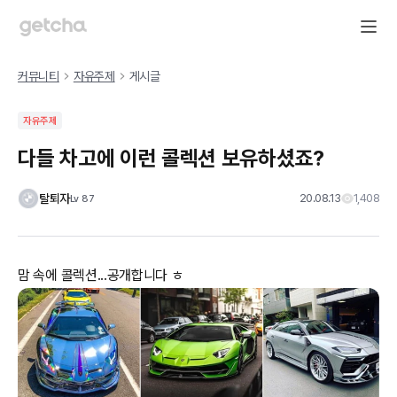
커뮤니티
자유주제
게시글
자유주제
다들 차고에 이런 콜렉션 보유하셨죠?
탈퇴자
20.08.13
1,408
Lv
87
맘 속에 콜렉션...공개합니다 ㅎ