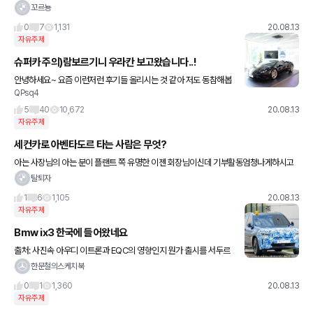
600까지 가능하다라고 답변 왔으면 비공식까지 포함된 건가요?
꼬르뇽
0
7
1,131
20.08.13
자유주제
슈퍼카 주의)람보르기니 우라칸 보고왔습니다..!
안녕하세요~ 요즘 이런저런 후기들 올리시는 것 같아 저도 동참해봅
QPsq4
니다 ㅎㅎ 람보르기니 우라칸 신차가 나왔다고 연락이 와서 보고왔습
니다. 우라칸 후륜 스파이더인데 정식명칭이 엄청 길더라구요 람보르
5
40
10,672
20.08.13
기
자유주제
세컨카로 아벤타도르 타는 사람은 무엇?
아는 사장님의 아는 분이 플랜트 쪽 유명한 이젠 회장님이신데 기부활동엄청나게하시고
도 벤테이가 출퇴근에 x7 레저용차로타고 아벤타도르 펀카로 최근에 사셧다고하는데 도
탈퇴자
대체어떻게 돈을 벌면 되죠?
1
6
1,105
20.08.13
자유주제
Bmw ix3 한국에 들어왔네요
출처: 사진속 아우디 이트론과 EQC의 영향인지 뭔가 출시를 서두르
는거 같네요 ㅎㅎ 요놈은 한번 충전하면 460km 정도 탈 수 있다고
한문철의스케치북
합니다. 이트론과 EQC보다 주행 거리는 길어서 합격!
0
1
1,360
20.08.13
자유주제