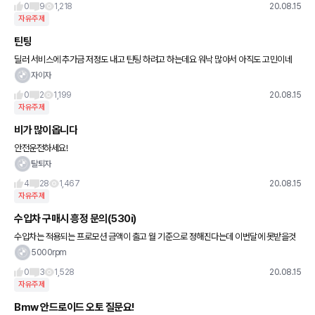
0
9
1,218
20.08.15
자유주제
틴팅
딜러 서비스에 추가금 저정도 내고 틴팅 하려고 하는데요 워낙 많아서 아직도 고민이네
요.. 저정도 가격에 뭐가 좋을까요? T2는 20 추가. 퀀텀은 65추가. 브이쿨? 레이노? 그리
자이자
고 전면 측
0
2
1,199
20.08.15
자유주제
비가 많이옵니다
안전운전하세요!
탈퇴자
4
28
1,467
20.08.15
자유주제
수입차 구매시 흥정 문의(530i)
수입차는 적용되는 프로모션 금액이 출고 월 기준으로 정해진다는데 이번달에 못받을것
같은 계약은 출고 확정되는 달에 딜러와 흥정을 하나요? 지금 딜러가 막 할인 많이 해준다
5000rpm
고 하는데 어차피 이번달
0
3
1,528
20.08.15
자유주제
Bmw 안드로이드 오토 질문요!