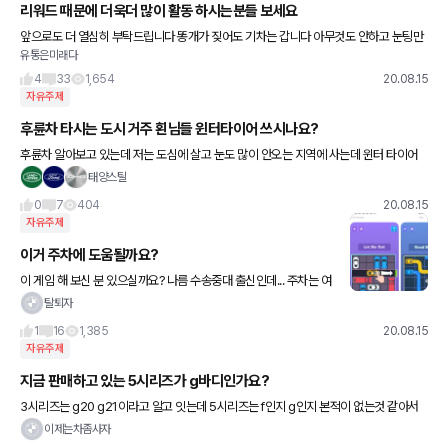
리워드 때문에 더욱더 많이 활동 하시는분들 보세요
앞으로도 더 열심히 부탁드립니다 똥개가 짖어도 기차는 갑니다 아무것도 안하고 눈팅만
유통은미래다
하는것보단 뭐라도 하시는분들이 칭찬 받아야하고 너무 노골적으로 활동을 해도 그것 시
스템의 문재인것 사람의 문재
4
33
1,654
20.08.15
자유주제
후륜차 타시는 도시 거주 횐님들 윈터타이어 쓰시나요?
후륜차 알아보고 있는데 저는 도심에 살고 눈도 많이 안오는 지역에 사는데 윈터 타이어
굳이 안껴도 상관 없나요?? 사계절용으로 굴려도 되는건지 궁금허네요
태양스틸
0
7
404
20.08.15
자유주제
이거 주차에 도움될까요?
이 게임 해 보신 분 있으실까요? 나름 수송중대 출신인데... 주차는 여
전히 어렵네요 ^^
탈퇴자
1
16
1,385
20.08.15
자유주제
지금 판매하고 있는 5시리즈가 g바디인가요?
3시리즈는 g20 g21이라고 알고 잇는데 5시리즈는 f인지 g인지 본적이 없는것 같아서
요..혹시 아시는 분 답변 좀 부탁합니다 ㅎㅎ
이제는차좀사자