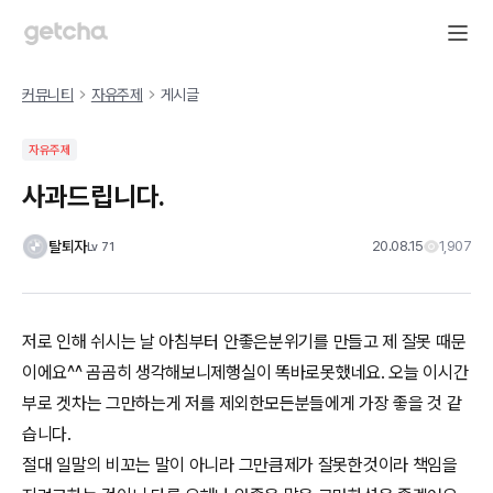
커뮤니티
자유주제
게시글
자유주제
사과드립니다.
탈퇴자
20.08.15
1,907
Lv
71
저로 인해 쉬시는 날 아침부터 안좋은분위기를 만들고 제 잘못 때문
이에요^^ 곰곰히 생각해보니제행실이 똑바로못했네요. 오늘 이시간
부로 겟차는 그만하는게 저를 제외한모든분들에게 가장 좋을 것 같
습니다.
절대 일말의 비꼬는 말이 아니라 그만큼제가 잘못한것이라 책임을