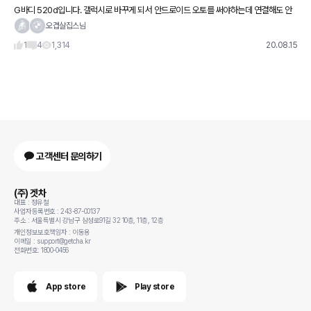
G바디 520d입니다. 갤럭시로 바꾸게 되서 안드로이드 오토를 써야하는데 연결해도 안
뜨네요.. 방법이 뭔가요??
오겹살집스님
1
4
1,314
20.08.15
고객센터 문의하기
(주) 겟차
대표 : 정유철
사업자등록번호 : 243-87-00137
주소 : 서울특별시 강남구 삼성로91길 32 10층, 11층, 12층
개인정보보호책임자 : 이동용
이메일 : support@getcha.kr
전화번호: 1800-0456
App store
Play store