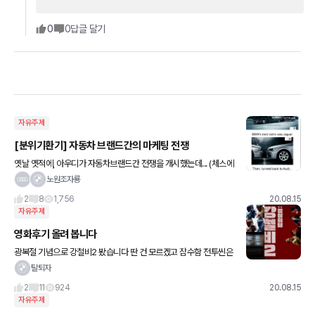
0
0
답글 달기
자유주제
[분위기환기] 자동차 브랜드간의 마케팅 전쟁
옛날 옛적에, 아우디가 자동차브랜드간 전쟁을 개시했는데... (체스에
서) '네가 둘 차례야, BMW!' - 완전' 새로운 Audi A4 그리고, BMW
노원조자룡
가 응수했다. '(체스에서) 장군 받아
2
8
1,756
20.08.15
자유주제
영화후기 올려 봅니다
광복절 기념으로 강철비2 봤습니다 딴 건 모르겠고 잠수함 전투씬은
정말 잘 찍었네요 그리고 아내한테 등짝 스매싱 맞는 정우성에 감정
탈퇴자
이입 되네요^^
2
11
924
20.08.15
자유주제