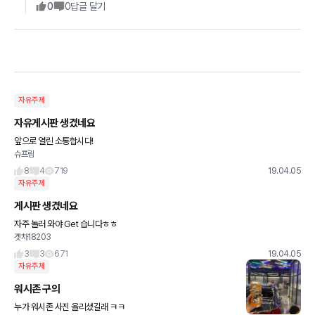
0
0
답글 달기
자유주제
자유게시판 생겼네요
앞으로 열린 소통합시다!
슈프림
8
4
719
19.04.05
자유주제
게시판 생겼네요
자주 놀러 와야 Get 습니다ㅎㅎ
겟차18203
3
3
671
19.04.05
자유주제
워시존 구의
누가 워시존 사진 올리셨길래 ㅋㅋ