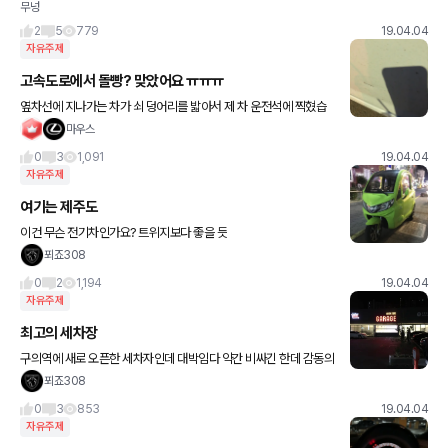
무넝
2
5
779
19.04.04
자유주제
고속도로에서 돌빵? 맞았어요 ㅠㅠㅠ
옆차선에 지나가는 차가 쇠 덩어리를 밟아서 제 차 운전석에 찍혔습
니다 ㅠㅠㅠ 밤이라 블박에 번호판도 안찍혔... ㅠ
마우스
0
3
1,091
19.04.04
자유주제
여기는 제주도
이건 무슨 전기차인가요? 트위지보다 좋을 듯
푀죠308
0
2
1,194
19.04.04
자유주제
최고의 세차장
구의역에 새로 오픈한 세차자인데 대박임다 약간 비싸긴 한데 감동의
연속 ㅜㅜ
푀죠308
0
3
853
19.04.04
자유주제