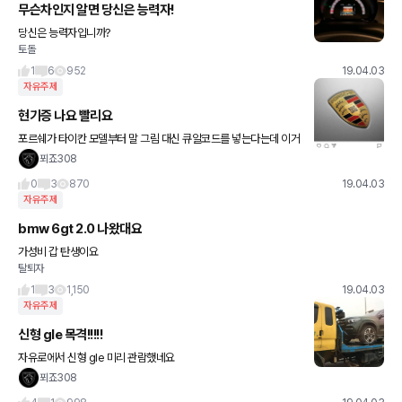
무슨차인지 알면 당신은 능력자!
당신은 능력자입니까?
토돌
1
6
952
19.04.03
자유주제
현기증 나요 빨리요
포르쉐가 타이칸 모델부터 말 그림 대신 큐알코드를 넣는다는데 이거
뭔가요 ㅜㅜ 사실 포르쉐는 엠블럼 속에 작게 들어간 말 그림 보려고
푀죠308
사는 거잖아요 ㅜㅜ
0
3
870
19.04.03
자유주제
bmw 6gt 2.0 나왔대요
가성비 갑 탄생이요
탈퇴자
1
3
1,150
19.04.03
자유주제
신형 gle 목격!!!!!
자유로에서 신형 gle 미리 관람했네요
푀죠308