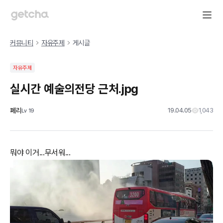
커뮤니티
자유주제
게시글
자유주제
실시간 예술의전당 근처.jpg
페리
19.04.05
1,043
Lv
19
뭐야 이거...무서워...