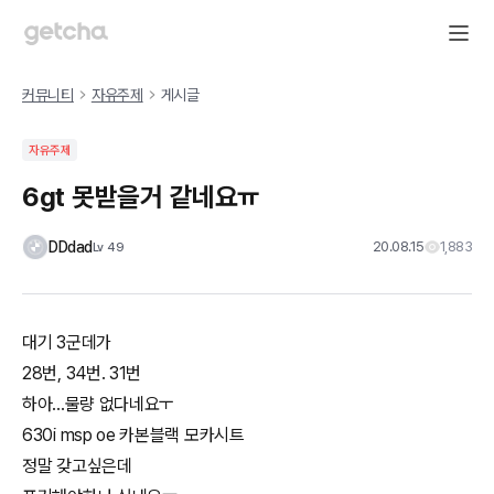
커뮤니티
자유주제
게시글
자유주제
6gt 못받을거 같네요ㅠ
DDdad
20.08.15
1,883
Lv
49
대기 3군데가
28번, 34번. 31번
하아...물량 없다네요ㅜ
630i msp oe 카본블랙 모카시트
정말 갖고싶은데