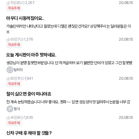
타고자 점화플러
1
20
2,267
20.08.15
자유주제
아우디 시동꺼짐이요..
가솔린에서만 나타난다고 들었는데 디젤은 괜찮은건가요? 상담해주시는 딜러분들은 이
봄
젠 다 괜찮아졌다하는데 막상 카페들어가면 아직인거 같아서요 ㅠㅠ
0
7
1,376
20.08.15
자유주제
오늘 게시판이 아주 핫하네요.
생강님이 분명 잘못한부분입니다. 단 저격글에서 보기 불편한 단어가 있었고 그건 잘못됐
다고 봅니다. 서로 의견을 나누면서 대립이 있을수있고 내 생각과 남의 생각이 다르다고
탈퇴자
그건 비난의 대상이 아니며
6
11
1,941
20.08.15
자유주제
절이 싫으면 중이 떠나야죠
전 계속 눈팅하겠습니다 너무 좋아요. 겟촤~~ 답변 성심성의껏 알려주시는분들 너무 감
사하고 존경합니다
필아
4
9
1,635
20.08.15
자유주제
신차 구매 후 해야 할 것들?