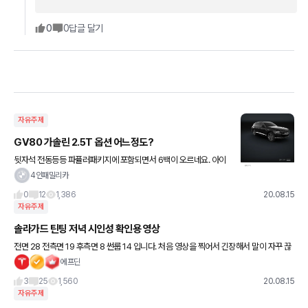
0
0
답글 달기
자유주제
GV80 가솔린 2.5T 옵션 어느정도?
뒷자석 전동등등 파퓰러패키지에 포함되면서 6백이 오르네요. 아이
들이 그옵션 들어간 뒷좌석을 제일 좋아하는데다.. 아이들 둘이 있음
4인패밀리카
에도 X4로 결심했던 것 처럼 이번만큼은 껍데기부터 매력있는 차로
0
12
1,386
20.08.15
자유주제
솔라가드 틴팅 저녁 시인성 확인용 영상
전면 28 전측면 19 후측면 8 썬룹 14 입니다. 처음 영상을 찍어서 긴장해서 말이 자꾸 끊
기네요ㅠㅠ
에프딘
3
25
1,560
20.08.15
자유주제