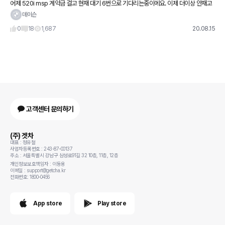
어제 520i msp 계약금 걸고 현재 대기 6번으로 기다리는중이에요. 이제 더이상 안재고
걍 여기에서 하려구요. 신차 출고 후에 해야 할 것들이 궁금한데요. 1. 틸팅 매장에서 제공
데이슨
하는 스미스
0
18
1,687
20.08.15
고객센터 문의하기
(주) 겟차
대표 : 정유철
사업자등록번호 : 243-87-00137
주소 : 서울특별시 강남구 삼성로91길 32 10층, 11층, 12층
개인정보보호책임자 : 이동용
이메일 : support@getcha.kr
전화번호: 1800-0456
App store
Play store