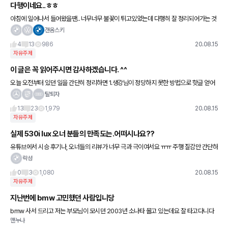
다행이네요..ㅎㅎ
아침에 일어나서 들어왔을땐.. 너무너무 불꽃이 튀고있었는데 다행히 잘 정리되어가는 것
같네요~~ 다행입니다 ㅎㅎ간간히 댓글남기고 글도 적는것 밖에는 하지않지만 퇴근하고
갠옴스키
그리고 일어나서 보는 재미있
4
13
986
20.08.15
자유주제
이 글은 꼭 읽어주시면 감사하겠습니다. ^^
오늘 오전부터 있던 일을 간단히 정리하면 1.생강님이 정당하지 못한 방법으로 핫글 얻어
냄. 2.원래 사진의 소유자(메레세님) 지워달라 요청 3.생강님이 사과의 글 올림(수정이나
탈퇴자
삭제 안함)
13
23
1,979
20.08.15
자유주제
실제 530i lux 오너 분들의 만족도는.어떠시나요??
유튜브에서 시승 후기나, 오너들의 리뷰가 너무 극과 극이여서요 ㅠㅠ 주행 질감만 간단하
게 후기 공유 해주시면 너무 감사하겠네요.
락성
0
3
1,080
20.08.15
자유주제
지난번에 bmw 고민했던 사람입니당
bmw 사서 드리고 저는 부모님이 모시던 2003년 소나타 몰고 있는데요 잘 타고다니다
맨누나
가 (그래봤자 17년됬지만.....) 소나타 브레이크 라인이 녹슬어서 터진 이후로는 좀 더 오래