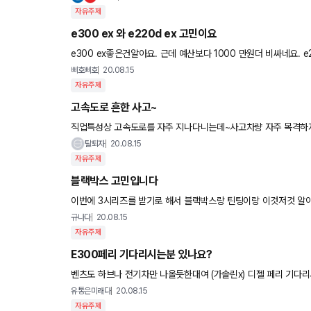
자유주제
e300 ex 와 e220d ex 고민이요
e300 ex좋은건알아요. 근데 예산보다 1000 만원더 비싸네요. e220d ex 시승하니 소음도 덜하던데 그래도 e300 ex가 더나을려나
요? 경유차라 쉽게 확정을 못지으겠어요 타보신분들 좀
삐호삐호
20.08.15
자유주제
고속도로 흔한 사고~
직업특성상 고속도로를 자주 지나다니는데~사고차량 자주 목격하
될까요? 올해 4월 말쯤 같이일하는 친구가 보내줬습니다. 아...
탈퇴자
20.08.15
자유주제
블랙박스 고민입니다
이번에 3시리즈를 받기로 해서 블랙박스랑 틴팅이랑 이것저것 알
규나다
20.08.15
자유주제
E300페리 기다리시는분 있나요?
벤츠도 하브나 전기차만 나올듯한대여 (가솔린x) 디젤 페리 기다리
택해야할 시간 이번 벤츠 디젤 완전 좋아지긴해서 페리 디젤을 살
유통은미래다
20.08.15
자유주제