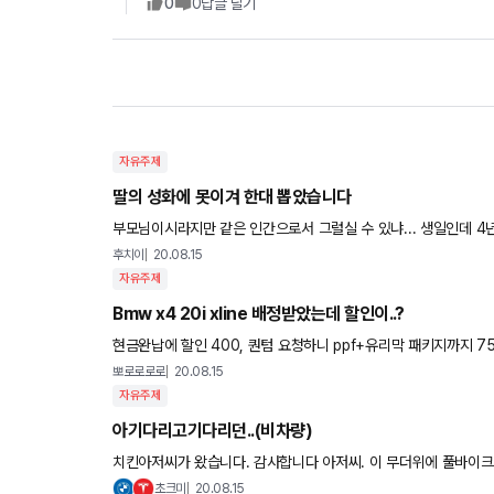
0
0
답글 달기
자유주제
딸의 성화에 못이겨 한대 뽑았습니다
부모님이시라지만 같은 인간으로서 그럴실 수 있냐... 생일인데 
때부터 미역국 끓이는거 가르치고 대령하게하시고 잡채랑 나물 무
후치이
20.08.15
자유주제
Bmw x4 20i xline 배정받았는데 할인이..?
현금완납에 할인 400, 퀀텀 요청하니 ppf+유리막 패키지까지 75
뽀로로로로
20.08.15
자유주제
아기다리고기다리던..(비차량)
치킨아저씨가 왔습니다. 감사합니다 아저씨. 이 무더위에 풀바이크
초크미
20.08.15