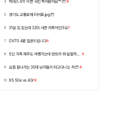
하데스 911 이쁜 사진 찍어왔어요^^
4
8
경기도 교통호재 티어표.jpg
5
31살 집 없는데 320i 사면 카푸어인가요
6
7
GV70 4륜 질문드립니다
7
6
5인 가족 제주도 여행가는데 렌트카 뭐 빌릴까요 ㅎ
8
5
요즘 잘나가는 30대 남자들이 타고다니는 차
9
8
X5 50e vs 40i
10
13