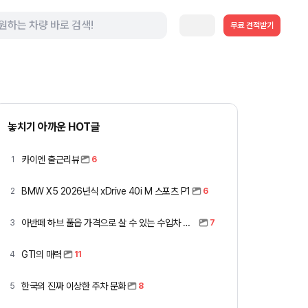
무료 견적받기
놓치기 아까운 HOT글
카이엔 출근리뷰
1
6
BMW X5 2026년식 xDrive 40i M 스포츠 P1
2
6
아반떼 하브 풀옵 가격으로 살 수 있는 수입차 모아봤습니다 (중고 포함)
3
7
GTI의 매력
4
11
한국의 진짜 이상한 주차 문화
5
8