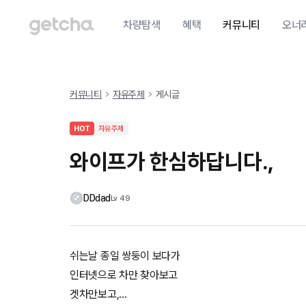
차량탐색
혜택
커뮤니티
오너
커뮤니티
자유주제
게시글
HOT
자유주제
와이프가 한심하답니다.,
DDdad
Lv
49
쉬는날 종일 쌍둥이 보다가
인터넷으로 차만 찾아보고
겟차만보고,...