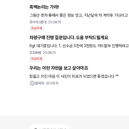
흑백논리는 가라!
그동안 겟차 통해서 좋은 정보 얻고, 지난달에 차 계약후 기다리고 
하고 격려하며 도움주는 그런 분위기가 지속되면 좋겠네요. 사진은
퓨리어스팬더
20.08.15
자유주제
차량구매 진행 질문입니다. 도움 부탁드릴게요
6gt 대기중입니다. 1. 선수금 5천에 3천정도 카드할부 진행하려
차 배정을 출고 어느정도 전에 받을까요? 2. 또 잔금 치루는
죠죠빠빠
20.08.15
자유주제
우리는 이런 자연을 보고 살아야죠
힘들고 지친 마음 이 사진이 위로가 되었으면 좋겠습니다 ^^
탈퇴자
20.08.15