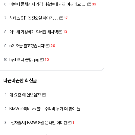
아반떼 풀체인지 가격 나왔는데 진짜 비싸네요 ㅎㅎ
6
33
하데스 911 엔진오일 이야기. . .
7
17
어느새 가성비가 되버린 해치백
8
13
ix3 오늘 출고했습니다!
9
20
byd 오너 근황. jpg
10
10
따끈따끈한 최신글
애 요즘 왜 안보임??
1
BMW 수리비 vs 볼보 수리비 누가 더 많이 들까요 ㅎ
2
[신차출시] BMW 8월 온라인 에디션
3
1