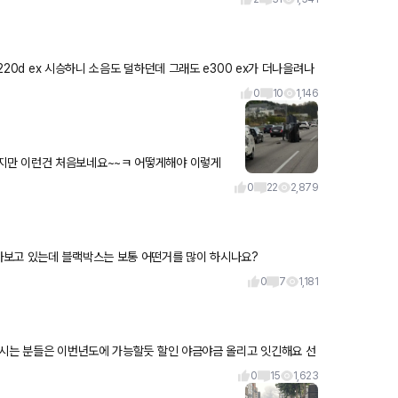
0
10
1,146
지만 이런건 처음보네요~~ㅋ 어떻게해야 이렇게
그리고 지금본건데 저멀리 볼보
0
22
2,879
아보고 있는데 블랙박스는 보통 어떤거를 많이 하시나요?
0
7
1,181
시는 분들은 이번년도에 가능할듯 할인 야금야금 올리고 잇긴해요 선
0
15
1,623