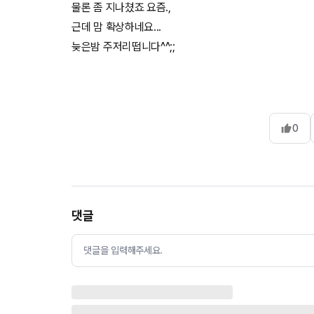
물론 좀 지나쳤죠 요즘.,
근데 맘 확상하네요...
늦은밤 주저리떱니다^^;;
0
댓글
댓글을 입력해주세요.