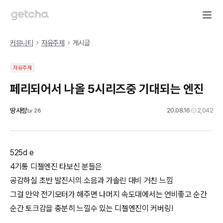
커뮤니티
자유주제
게시글
자유주제
페리되어서 나올 5시리즈중 기대되는 엔진
땅사랑
20.08.16
2,042
Lv
28
525d e
4기통 디젤엔진 타보신 분들은
공감하실 초반 발진시의 소음과 가솔린 대비 거친 느낌
그걸 만약 전기모터가 해주면 나머지 속도대에서는 연비좋고 순간
순간 토크감을 충분히 느낄수 있는 디젤엔진이 커버링!