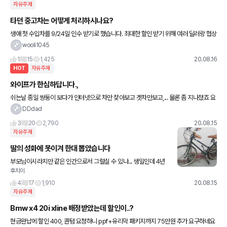
자유주제
타던 중고차는 어떻게 처리하시나요?
생애 첫 수입차를 9/24일 인수 받기로 했습니다. 최대한 할인 받기 위해 여러 딜러랑 협상
도 많이 했고 그래서 다른분들 보다 좀더 받을거 같습니다. 그런데 인수날짜가 다가오면서
wooli1045
타던차 얘기는
1
15
1,425
20.08.16
HOT
자유주제
와이프가 한심하답니다.,
쉬는날 종일 쌍둥이 보다가 인터넷으로 차만 찾아보고 겟차만보고,... 물론 좀 지나쳤죠 요
즘., 근데 맘 확상하네요... 늦은밤 주저리떱니다^^;;
DDdad
3
20
2,790
20.08.15
자유주제
딸의 성화에 못이겨 한대 뽑았습니다
부모님이시라지만 같은 인간으로서 그럴실 수 있냐... 생일인데 4년
후치이
내내 낳아준거 감사하라고 세뇌시키셔서 2학년때부터 미역국 끓이
는거 가르치고 대령하게하시고 잡채랑 나물 무치는걸 가르쳤서 지금
4
17
1,910
20.08.15
까지 잘
자유주제
Bmw x4 20i xline 배정받았는데 할인이..?
현금완납에 할인 400, 퀀텀 요청하니 ppf+유리막 패키지까지 75만원 추가 요구하네요