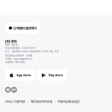
고객센터 문의하기
(주) 겟차
대표 : 정유철
사업자등록번호 : 243-87-00137
주소 : 서울특별시 강남구 삼성로91길 32 10층, 11층, 12층
개인정보보호책임자 : 이동용
이메일 : support@getcha.kr
전화번호: 1800-0456
App store
Play store
서비스 이용약관
개인정보처리방침
자동차금융모집인