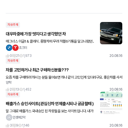
자유주제
대우차중에 가장 멋지다고 생각했던 차
매그너스 이글!! & 클레식. 중형차에 무려 직렬6기통을 달고나왔던..
그당시만 해도, 이글은 정말 스포티하고 강렬하게 나왔던것같아요.
초크미
차에 관심도없던 학생이었는데, 이건 정말 멋지다는 생각을 했
0
21
1,973
20.08.16
자유주제
차를 고민하거나 최근 구매하신분들???
요즘 차를 구매하려 하시는 분들 물어보면 하나 같이 고민인게 있더라구요. 좋은차를 사서
양학
오래 탈거다 아니면 대충 중고차 혹은 가성비차를 사서 몇년 타고다니다가 아낀돈으로 전
기차 인프라가 활발해질꺼니
2
13
1,452
20.08.16
자유주제
배출가스 승인사이트(관심신차 언제출시되나 궁금할때 )
말 그대로 배출가스 국내승인 된 차량들을 보는 사이트입니다. 내가
원하는 차종이 국내배출가스 승인이 완료되었는지 확인하는 사이트
인생제2막
입니다.^^ 국내 배출가스승인이 났다면 곧 출시가 된다는 의미겠
3
9
1,146
20.08.16