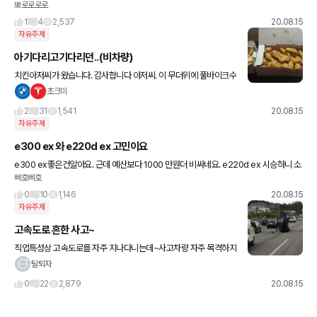
뽀로로로로
이거 적당한 할인 맞나요...?
1
4
2,537
20.08.15
자유주제
아기다리고기다리던..(비차량)
치킨아저씨가 왔습니다. 감사합니다 아저씨. 이 무더위에 풀바이크수
트를 차려입으시고, 치킨느님을 배달해주셔서!!
초크미
2
31
1,541
20.08.15
자유주제
e300 ex 와 e220d ex 고민이요
e300 ex좋은건알아요. 근데 예산보다 1000 만원더 비싸네요. e220d ex 시승하니 소
삐호삐호
음도 덜하던데 그래도 e300 ex가 더나을려나요? 경유차라 쉽게 확정을 못지으겠어요
타보신분들 좀
0
10
1,146
20.08.15
자유주제
고속도로 흔한 사고~
직업특성상 고속도로를 자주 지나다니는데~사고차량 자주 목격하지
만 이런건 처음보네요~~ㅋ 어떻게해야 이렇게될까요? 올해 4월 말
탈퇴자
쯤 같이일하는 친구가 보내줬습니다. 아...그리고 지금본건데 저멀리
0
22
2,879
20.08.15
볼보