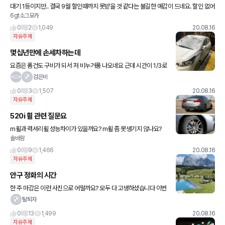
대기 1등이지만.. 결국 9월 할인때까지 못받을 것 같다는 불길한 예감이 드네요. 할인 없어
6gt소그모카
지면 빠이 될 것 같은 ㅠㅠ
0
2
1,049
20.08.16
자유주제
몇십년만에 손세차하는데
요즘은 폼건도 구비가 되서 저 비누거품 나오네요 근데 시간이 1/3로
줄어듬 젠장 4분이었는데 갑자기 끝남
검은비
0
3
1,507
20.08.16
자유주제
520i 휠 관련 질문요
m휠과 력셔리휠 성능차이가 있을까요? m휠 좀 못생기지 않나요?
솔바람
0
9
1,466
20.08.16
자유주제
안구 정화의 시간
한 주 마감은 이런 사진으로 어떨까요? 모두 다 고생하셨습니다 이번
주 다사다난? 겟차였는데 툭툭 털고 내일부터 모두 더 좋은 일; 예컨
탈퇴자
대, 밀렸던 대기가 끝나고 신차 출고 인증으로 게시판이
0
13
1,499
20.08.16
자유주제