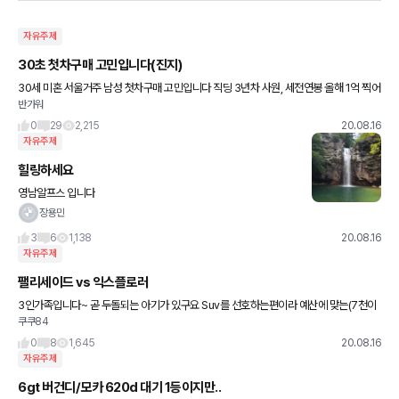
자유주제
30초 첫차구매 고민입니다(진지)
30세 미혼 서울거주 남성 첫차구매 고민입니다 직딩 3년차 사원, 세전연봉 올해 1억 찍어
반가워
요 내년 대리달면 연봉은 1억이상 유지할거 같아요 현재까지 집에 좀 드리고 학자금 상환
완료해서 모은돈은
0
29
2,215
20.08.16
자유주제
힐링하세요
영남알프스 입니다
장용민
3
6
1,138
20.08.16
자유주제
팰리세이드 vs 익스플로러
3인가족입니다~ 곧 두돌되는 아기가 있구요 Suv를 선호하는편이라 예산에 맞는(7천이
쿠쿠84
하) 중대형이상급으로 알아봤더니 팰리세이드, 익스플로러, gv80 이렇게 3개로 추려지
더라구요~ 팰리는 생각도 안
0
8
1,645
20.08.16
자유주제
6gt 버건디/모카 620d 대기 1등이지만..