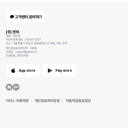
고객센터 문의하기
(주) 겟차
대표 : 정유철
사업자등록번호 : 243-87-00137
주소 : 서울특별시 강남구 삼성로91길 32 10층, 11층, 12층
개인정보보호책임자 : 이동용
이메일 : support@getcha.kr
전화번호: 1800-0456
App store
Play store
서비스 이용약관
개인정보처리방침
자동차금융모집인