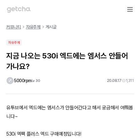
커뮤니티
자유주제
게시글
자유주제
지금 나오는 530i 엑드에는 엠서스 안들어
가나요?
5000rpm
20.08.17
1,311
Lv
30
유투브에서 엑드에는 엠서스가 안들어간다고 해서 궁금해서 여쭤봅
니다~
530i 엑팩 플러스 엑드 구매예정입니다!