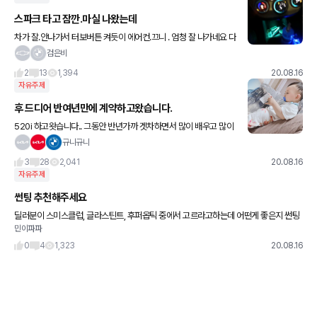
스파크 타고 잠깐.마실 나왔는데
차가 잘.안나가서 터보버튼 켜듯이 에어컨.끄니 . 엄청 잘 나가네요 다
시 제로 30 을 3초대 끊네요 스파크를 m5처럼 몰고다니는건 비밀
검은비
(연비는 비슷할듯)
2
13
1,394
20.08.16
자유주제
후 드디어 반여년만에 계약하고왔습니다.
520i 하고왓습니다.. 그동안 반년가까 겟차하면서 많이 배우고 많이
얻었습니다 항상 눈팅하고 고민하고 내무부장관님 결제까지.. 3gt 고
규니규니
민하다가 5시리즈로 왔네요 오늘 매장들려 계약하고 왓
3
28
2,041
20.08.16
자유주제
썬팅 추천해주세요
딜러분이 스미스클럽, 글라스틴트, 후퍼옵틱 중에서 고르라고하는데 어떤게 좋은지 썬팅
민이파파
은 전혀몰라서요ㅜㅜ. 차종은520i입니다. 추가금 조금들어도 좋으니 추천좀 해주세요^^
0
4
1,323
20.08.16