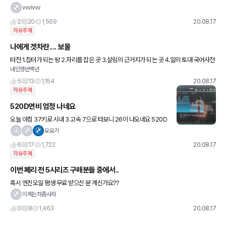
고 싶네요. 좋은 형편의 살림은 아니지만 과감히 하고 왔네여. 올해초에 새 아파트 사느라
vvvivvv
무리 했지
2
20
1,569
20.08.17
자유주제
나에게 겟차란.... 보물
터전 1.집터가 되는 땅 2.자리를 잡은 곳 3.살림의 근거지가 되는 곳 4.일의 토대 국어사전
내인생반백년
에 나와있는 사전적 의미 입니다. 언젠가 우연한 기회가 되어 자동차 정보가 필요해 알아
보다
5
13
1,154
20.08.17
자유주제
520D연비 엄청 나네요
오늘 아침 37키로 시내 3 고속 7으로 타보니 26이 나오네요 520D
연비 정말 좋습니다. 출퇴근거리 50키로 이상,운행 자주 하시는 분들
요요기
520d가 좋은 선택 이네여
6
17
1,722
20.08.17
자유주제
이번 페리 전 5시리즈 구매분들 중에서..
혹시 엔진오일 평생 무료 받으신 분 계신가요??
이제는차좀사자
0
8
1,463
20.08.17