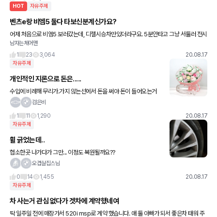
HOT
자유주제
벤츠e랑 비엠5 둘다 타보신분계신가요?
어제 처음으로 비엠5 보러갔는데, 디젤시승차만있더라구요. 5분안타고 그냥 서둘러 전시
남자는체어맨
장으로다시왔네요. 아무래도 디젤승용차는 펀치력빼고는 왜타는지 이해불가..... 질문이있
는데요 비엠5 뒷자리
1
23
3,064
20.08.17
자유주제
개인적인 지론으로 돈은.....
수입에 비례해 무리가.가지 않는선에서 돈을 써야 돈이 들어오는거
같습니다. 돈은.돌고 돈다고 돈인듯 돈.많이.버세요
검은비
1
11
1,290
20.08.17
자유주제
휠 긁었는데..
협소한곳 나가다가 그만... 이정도 복원될까요??
오겹살집스님
0
14
1,455
20.08.17
자유주제
차 사는거 관심 없다가 겟차에 계약했네여
딱 일주일 전에 매장가서 520i msp로 계약 했습니다. 애 둘 아빠가 되서 좋은차 태워 주