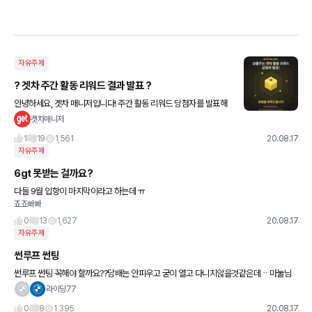
자유주제
? 겟차 주간 활동 리워드 결과 발표 ?
안녕하세요, 겟차 매니저입니다! 주간 활동 리워드 당첨자를 발표해
드리는 월요일이 돌아왔습니다~ 5만원 상당의 신세계 상품권부터
겟차매니저
스타벅스 아메리카노 쿠폰 등 푸짐한 선물 받아가실 회원님은 과연
1
19
1,561
20.08.17
누구일
자유주제
6gt 못받는 걸까요?
다들 9월 입항이 마지막이라고 하는데 ㅠ
죠죠빠빠
0
13
1,627
20.08.17
자유주제
썬루프 썬팅
썬루프 썬팅 꼭해야 할까요??담배는 안피우고 굳이 열고 다니지않을것같은데ᆢ마눌님
은 하라고하는데 ᆢ어떻게야할지 고민됩니다ᆢ차는비엠530i입니다ᆢ
라이딩77
0
8
1,395
20.08.17