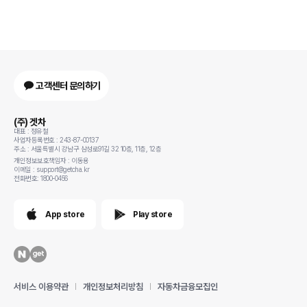
고객센터 문의하기
(주) 겟차
대표 : 정유철
사업자등록번호 : 243-87-00137
주소 : 서울특별시 강남구 삼성로91길 32 10층, 11층, 12층
개인정보보호책임자 : 이동용
이메일 : support@getcha.kr
전화번호: 1800-0456
App store
Play store
서비스 이용약관
개인정보처리방침
자동차금융모집인