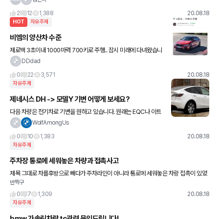
2
12
1,388
20.08.18
HOT
자유주제
비엠의 양산차 수준
제로백 3초이내 1000마력 700키로 주행.. 잠시 미래에 다녀왔습니
다. 아침부터 잘못본 줄 알정도로 놀랍네요ㅎ 심장이 바운스바운스~
DDdad
http://naver.me/G6YX5Z6g
0
22
3,571
20.08.18
자유주제
제네시스 DH -> 모델Y 기변 어떻게 보세요?
다음 차량은 전기차로 기변을 원하고 있습니다. 원래는 EQC나 이트
론을 생각하고 있었으나, 앞으로 전기차는 빠른 속도로 계속 발전할
WolfAmongUs
텐데 지금 시점에서 1억주고 전기차를 사는건 좀 리스크가 크다
0
10
1,383
20.08.18
자유주제
주차장 통로에 세워놓은 차량과 접촉사고
제목 그대로 차를후방으로 빼다가 주차라인이 아니라 통로에 세워놓은 차랑 접촉이 있었
반짝구
습니다. 일단 메모 남겨놓고 왔는데 주차라인 충분함에도 통로에 대는 사람들 진짜 이해가
안가네요... 혹시 이
0
7
1,309
20.08.18
자유주제
bmw 가솔린차량 tc관련 문의드립니다!