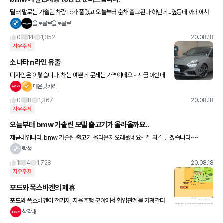
딜러 말로는 가솔린 차량 tc가 풀렸고 오늘부터 순차 출고된다 하던데...옆동네 까페에서
는 그것도 확실치 않다고 하는 분도 계셔서... 혹시 오늘 차 받는 분 계신지요? 정보 공유 부
욜로골로욜로골로
탁드립니다..
0
14
1,352
20.08.18
자유주제
소나타 n라인 유출
디자인은 이렇습니다. 차는 예쁜데 문제는 가격이네요~ 지금 아반떼
n라인 인스 풀옵이 3,000만원대인데 이건 얼마에 나오려나요...
매운맛커리
0
8
1,367
20.08.18
자유주제
오늘부터 bmw 가솔린 모델 출고기가 올라올까요..
제곧내입니다. bmw 가솔린 출고기 올라온지 오래됐네요~ 잘 되길 빌겠습니다~~
락성
1
4
1,728
20.08.18
자유주제
포드와 폭스바겐의 제휴
포드와 폭스바겐이 전기차, 자율주행 분야에서 협업관계를 가져간다
고 합니다. 포드는 폭스바겐의 전기차 플랫폼을 기반으로 한 순수 전
삼각대
기차를 유럽에 출시할 계획이며, 폭스바겐은 포드 산하의 자율주행