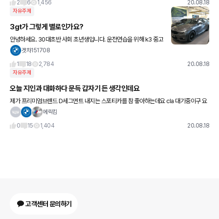
2
6
1,456
20.08.18
자유주제
3gt가 그렇게 별로인가요?
안녕하세요. 30대초반 사회 초년생입니다. 운전연습을 위해 k3 중고
를 3년간 타고 이제 신차를 구입하려고 하는데요. 예산은 5000정도
겟차151708
입니다. 원래 320i를 생각했는데 대기가 너무 오래 걸린다고
1
18
2,784
20.08.18
자유주제
오늘 지인과 대화하다 문득 갑자기 든 생각인데요
제가 프리미엄브랜드 D세그먼트 내지는 스포티카를 참 좋아하는데요 cla 대기중이구 요
새 330e 알아보고있고 차는 ats고 뭐 그러는데 차급같은건 전혀 신경은 안 쓰는데 지인
에릭킴
이 대뜸 그러더라고요 3
0
15
1,404
20.08.18
고객센터 문의하기