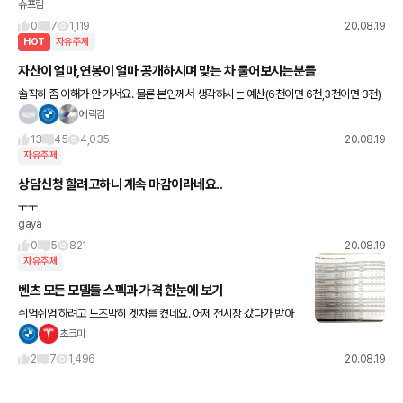
슈프림
않거나, 관련 없는 문자도 보게 됩니다. 제가 최근에 받은 문자도 그래
요. 저는 그 집회에 참여도 하지 않고. 상관도 없는 사람
0
7
1,119
20.08.19
HOT
자유주제
자산이 얼마,연봉이 얼마 공개하시며 맞는 차 물어보시는분들
솔직히 좀 이해가 안 가서요. 물론 본인께서 생각하시는 예산(6천이면 6천,3천이면 3천)
을 정해두시고 같은 가격대에서 물어보시는 분들은 매우 합당하시고 정답이신건데,(차에
에릭킴
대해 잘 모르실수도있으니
13
45
4,035
20.08.19
자유주제
상담신청 할려고하니 계속 마감이라네요..
ㅜㅜ
gaya
0
5
821
20.08.19
자유주제
벤츠 모든 모델들 스펙과 가격 한눈에 보기
쉬엄쉬엄 하려고 느즈막히 겟차를 켰네요. 어제 전시장 갔다가 받아
온건데, 벤츠 알아보시는 분들에게 도움이 될듯도해서 올려봅니다^
초크미
^; 근데 종이가 구겨져서 화질도 구리네요 ㅋ (수정)추가로 제 막내
2
7
1,496
20.08.19