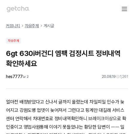
커뮤니티
자유주제
게시글
자유주제
6gt 630i버건디 엠팩 검정시트 정비내역
확인하세요
hes7777
20.08.19
1,261
Lv
2
얼마전 배정받았다고 신나서 글까지 올렸는데 차일피일 인수가 늦
어지고 강원도병 업뎃이 늦어져서 그런다고 핑계만 대길래 서비스
센터 연락해서 차대번호로 정비내역확인하니 브레이크이상으로 확
인중이고 영업사원통해 이야기 못들었냐는 황당한 답변이 ㅡㅡ 일