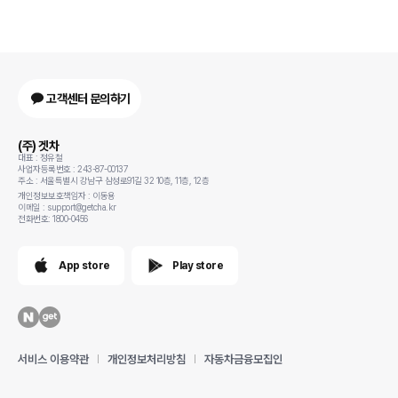
고객센터 문의하기
(주) 겟차
대표 : 정유철
사업자등록번호 : 243-87-00137
주소 : 서울특별시 강남구 삼성로91길 32 10층, 11층, 12층
개인정보보호책임자 : 이동용
이메일 : support@getcha.kr
전화번호: 1800-0456
App store
Play store
서비스 이용약관
개인정보처리방침
자동차금융모집인