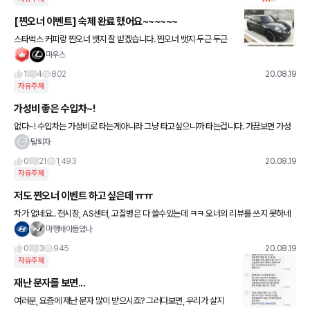
[찐오너 이벤트] 숙제 완료 했어요~~~~~~
스타벅스 커피랑 찐오너 뱃지 잘 받겠습니다. 찐오너 뱃지 두근 두근
마우스
1
4
802
20.08.19
자유주제
가성비 좋은 수입차~!
없다~! 수입차는 가성비로 타는게아니라 그냥 타고싶으니까 타는겁니다. 가끔보면 가성
비라는 말이나오는데 저는 아무리 생각을 해봐도 수입차는 가성비랑 관계가 없다고 보거
탈퇴자
든요.
0
21
1,493
20.08.19
자유주제
저도 찐오너 이벤트 하고 싶은데 ㅠㅠ
차가 없네요.. 전시장, AS센터, 고질병은 다 쓸수있는데 ㅋㅋ 오너의 리뷰를 쓰지 못하네
요 ㅎㅎ 차 빨리 사야할듯 ㅋㅋㅋ 찐오너 뱃지 탐나는데...
마행배야돌았나
0
3
945
20.08.19
자유주제
재난 문자를 보면...
여러분, 요즘에 재난 문자 많이 받으시죠? 그러다보면, 우리가 살지