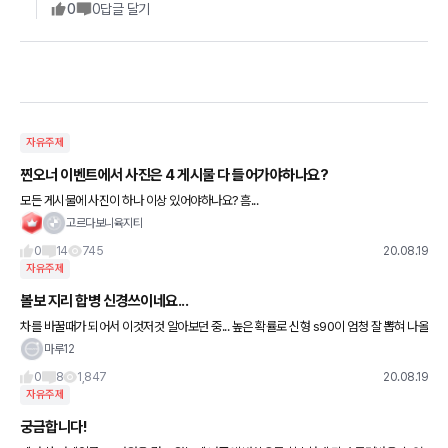
0
0
답글 달기
자유주제
찐오너 이벤트에서 사진은 4 게시물 다 들어가야하나요?
모든 게시물에 사진이 하나 이상 있어야하나요? 흠...
고르다보니육지티
0
14
745
20.08.19
자유주제
볼보 지리 합병 신경쓰이네요...
차를 바꿀때가 되어서 이것저것 알아보던 중... 높은 확률로 신형 s90이 엄청 잘 뽑혀 나올
거라 확신을 가지고는 신형 s90 계약을 걸어둔 상태였는데 얼마전에 접했던 지리-볼보
마루12
합병설이 영 신경
0
8
1,847
20.08.19
자유주제
궁금합니다!