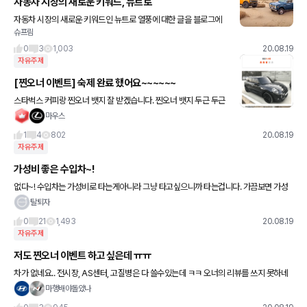
자동차 시장의 새로운 키워드, 뉴트로
자동차 시장의 새로운 키워드인 뉴트로 열풍에 대한 글을 블로그에
슈프림
썼습니다. 물론 여기에 지프가 공개한 새로운 SUV의 티저도 언급되
어 있습니다. 자세한 내용은 아래 링크를 참고해주세요. 사진은
0
3
1,003
20.08.19
자유주제
[찐오너 이벤트] 숙제 완료 했어요~~~~~~
스타벅스 커피랑 찐오너 뱃지 잘 받겠습니다. 찐오너 뱃지 두근 두근
마우스
1
4
802
20.08.19
자유주제
가성비 좋은 수입차~!
없다~! 수입차는 가성비로 타는게아니라 그냥 타고싶으니까 타는겁니다. 가끔보면 가성
비라는 말이나오는데 저는 아무리 생각을 해봐도 수입차는 가성비랑 관계가 없다고 보거
탈퇴자
든요.
0
21
1,493
20.08.19
자유주제
저도 찐오너 이벤트 하고 싶은데 ㅠㅠ
차가 없네요.. 전시장, AS센터, 고질병은 다 쓸수있는데 ㅋㅋ 오너의 리뷰를 쓰지 못하네
요 ㅎㅎ 차 빨리 사야할듯 ㅋㅋㅋ 찐오너 뱃지 탐나는데...
마행배야돌았나