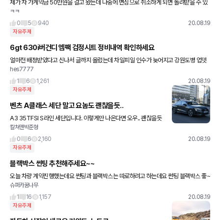
제가 차 가계약금 50만원을 걸고 왔는데 나중에 변심으로 취소하게 되면 돌려받을 수 있
ㅋㅋ
는건가요??만약에 취소한다고 하면 알아서 돌려주나요 아니면 제가 취소 후 계약금을 돌
려달라고 말해야하나여??
0
5
940
20.08.19
자유주제
6gt 630i버건디 엠팩 검정시트 정비내역 확인하세요
얼마전 배정받았다고 신나서 글까지 올렸는데 차일피일 인수가 늦어지고 강원도병 업뎃
hes7777
이 늦어져서 그런다고 핑계만 대길래 서비스센터 연락해서 차대번호로 정비내역확인하
니 브레이크이상으로 확인중이고 영업사원
1
6
1,261
20.08.19
자유주제
벤츠 A클래스 세단 말고 요놈도 괜찮을듯..
A3 35TFSI S라인 세단입니다. 이렇게만 나온다면 오우.. 괜찮을듯
칼쳐맨박준형
ㅎㅎ 1시리즈는 디젤만 나오고 A클래스는 옵션이 다소 비약해서 옵
션, 가격 구성 잘 짜서 출시하면 잘 팔릴거 같아요 아
0
6
2,160
20.08.19
자유주제
블랙박스 썬팅 추천해주세요~~
오늘 차량 계약진행했는데요 썬팅과 블랙박스는 따로하려고 하는데요 썬팅 블랙박스 좋~
슈퍼카꿈나무
은걸로 추천 부탁드립니다~~^^
1
16
1,157
20.08.19
자유주제