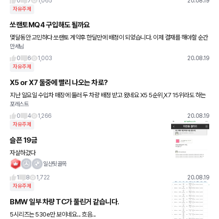
0
7
1,065
20.08.19
자유주제
쏘랜토MQ4 구입해도 될까요
몇달동안 고민하다 쏘랜토 계약후 한달만에 배정이 되었습니다. 이제 결재를 해야할 순간
만세님
인데 몇몇sns로 통하여 결함 고질병 등이 많이 나타나고 있네요 멈춤 시동꺼짐 미션고장
엔진누유 엔진교체등 4
0
6
1,003
20.08.19
자유주제
X5 or X7 둘중에 빨리 나오는 차로?
지난 일요일 수입차 매장에 둘러 두 차량 배정 받고 왔네요 X5 5순위,X7 15위라도 하는
포레스트
데 딜러사 순위인가요? 비엠코리아 전체 순위를 의미 하나요? 계약서도 아무것도 없고 차
량 계약금 50만원만
0
4
1,266
20.08.19
자유주제
슬픈 19금
자살하겄다
일산뒷골목
1
8
1,722
20.08.19
자유주제
BMW 일부 차량 TC가 풀린거 같습니다.
5시리즈는 530e만 보이네요... 흐음...