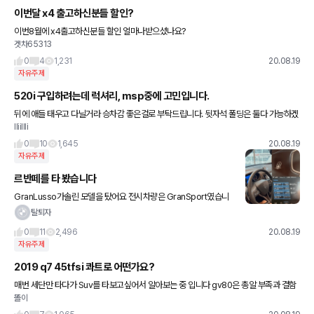
이번달 x4 출고하신분들 할인?
이번8월에 x4출고하신분들 할인 얼마나받으셨나요?
겟차65313
0
4
1,231
20.08.19
자유주제
520i 구입하려는데 럭셔리, msp중에 고민입니다.
뒤에 애들 태우고 다닐거라 승차감 좋은걸로 부탁드립니다. 뒷자석 폴딩은 둘다 가능하겠
lliillli
죠? 렉서스 es300h서브카 있습니다. 럭셔리, msp중에 추천 부탁드려요.
0
10
1,645
20.08.19
자유주제
르반떼를 타 봤습니다
GranLusso가솔린 모델을 탔어요 전시차량은 GranSport였습니
다. 모델간 3000만원 정도 차이나네요 ? 시승구간은 해운대에서 달
탈퇴자
맞이고개 지나서 송정해수욕장까지 갔다가 벡스코로 돌아오는
0
11
2,496
20.08.19
자유주제
2019 q7 45tfsi 콰트로 어떤가요?
매번 세단만 타다가 Suv를 타보고싶어서 알아보는 중 입니다 gv80은 총알 부족과 결함
똘이
이 너무 많아보여 포기했구요 덩치가 커서 실내공간이 중요하다보니 사이즈가 큰 대형su
v를 보고있습니다 계속