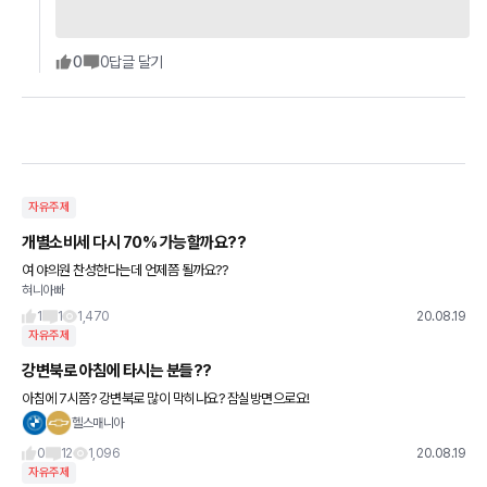
0
0
답글 달기
자유주제
개별소비세 다시 70% 가능할까요??
여 야의원 찬성한다는데 언제쯤 될까요??
혀니아빠
1
1
1,470
20.08.19
자유주제
강변북로 아침에 타시는 분들??
아침에 7시쯤? 강변북로 많이 막히나요? 잠실방면으로요!
헬스매니아
0
12
1,096
20.08.19
자유주제