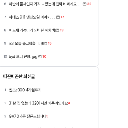
아반떼 풀체인지 가격 나왔는데 진짜 비싸네요 ㅎㅎ
6
32
하데스 911 엔진오일 이야기. . .
7
17
어느새 가성비가 되버린 해치백
8
13
ix3 오늘 출고했습니다!
9
15
byd 오너 근황. jpg
10
10
따끈따끈한 최신글
벤츠e300 4개월후기
1
31살 집 없는데 320i 사면 카푸어인가요
2
4
GV70 4륜 질문드립니다
3
5