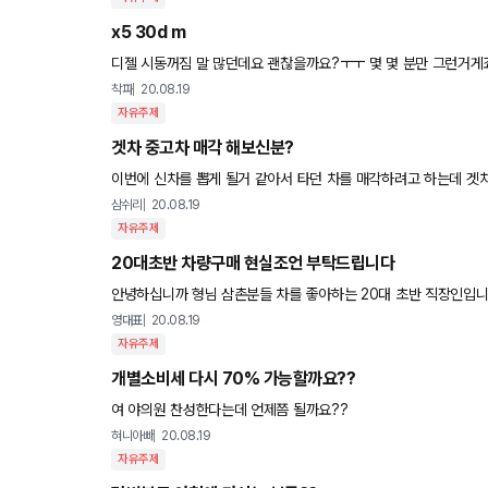
x5 30d m
디젤 시동꺼짐 말 많던데요 괜찮을까요?
착파
20.08.19
자유주제
겟차 중고차 매각 해보신분?
이번에 신차를 뽑게 될거 같아서 타던 차를 매각하려고 하는데 겟차
삼쉬리
20.08.19
자유주제
20대초반 차량구매 현실조언 부탁드립니다
안녕하십니까 형님 삼촌분들 차를 좋아하는 20대 초반 직장인입니다. 자차는 아직 없구 집안의 도움을 조금 받아 저의 로망인 오픈카를
구매하고싶어 집안의 도움을 조금 받아 e450 카브리올레를
영대표
20.08.19
자유주제
개별소비세 다시 70% 가능할까요??
여 야의원 찬성한다는데 언제쯤 될까요??
혀니아빠
20.08.19
자유주제