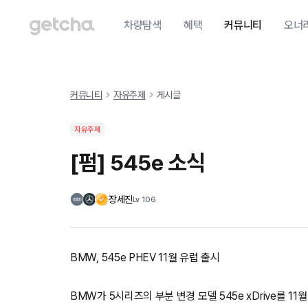
차량탐색
혜택
커뮤니티
오너
커뮤니티
자유주제
게시글
자유주제
[펌] 545e 소식
장세진
Lv
106
BMW, 545e PHEV 11월 유럽 출시
BMW가 5시리즈의 부분 변경 모델 545e xDrive를 