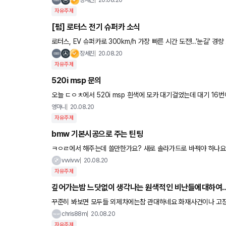
자유주제
[펌] 로터스 전기 슈퍼카 소식
로터스, EV 슈퍼카로 300km/h 가장 빠른 시간 도전!..'눈길' 경량 스포츠카 업체로 이름을 알린 영국의 로터스(Lotu
s)가 연말부터 생산에 돌입할 첫 전기(EV) 슈퍼카인 에비야(Evi
장세진
20.08.20
자유주제
520i msp 문의
오늘 ㄷㅇㅊ에서 520i msp 흰색에 모카 대기걸었는데 대기 1
영마니
20.08.20
자유주제
bmw 기본시공으로 주는 틴팅
ㅋㅇㄹ에서 해주는데 쓸만한가요? 새로 솔라가드로 바꿔야 하나요
vvvivvv
20.08.20
자유주제
깊어가는밤 느닷없이 생각나는 원색적인 비난들에대하여..
꾸준히 봐보면 모두들 외제차에는참 관대하네요 화재사건이나 고장
지는 bm이 안고갔죠 그럴때도 쉴드만 치고싶은 분들은 절대적인
chris88m
20.08.20
자유주제