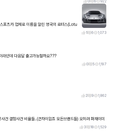
0
6
922
1
6
1,073
6번이라던데 다음달 출고가능할까요???
0
5
1,197
2
9
1,862
사건 결함사건 비율들..(큰차이없죠 모든브랜드들) 오히려 화재이미
수치만얘기하
3
18
1,529