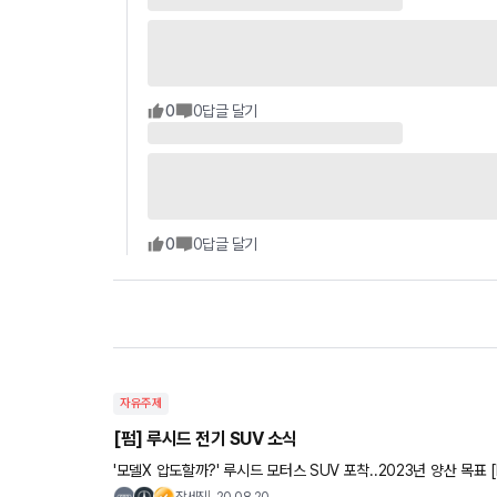
0
0
답글 달기
0
0
답글 달기
자유주제
[펌] 루시드 전기 SUV 소식
'모델X 압도할까?' 루시드 모터스 SUV 포착..2023년 양산 목표 [M오토데일리 박상우 기자] 미국 전기차 스타트업
루시드 모터스(Lucid Motors)가 개발하고 있는 SUV가 포착됐다
장세진
20.08.20