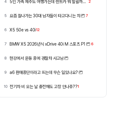
5인 가족 제주도 여행가는데 렌트카 뭐 빌릴까요 ㅎ
4
2
요즘 잘나가는 30대 남자들이 타고다니는 차
5
7
X5 50e vs 40i
6
12
BMW X5 2026년식 xDrive 40i M 스포츠 P1
7
6
한강에서 운동 중에 경찰차 사고남
8
a6 판매중단이라고 뜨는데 무슨 일있나요?
9
전기차 비 오는 날 충전해도 고장 안나쥬??
10
1