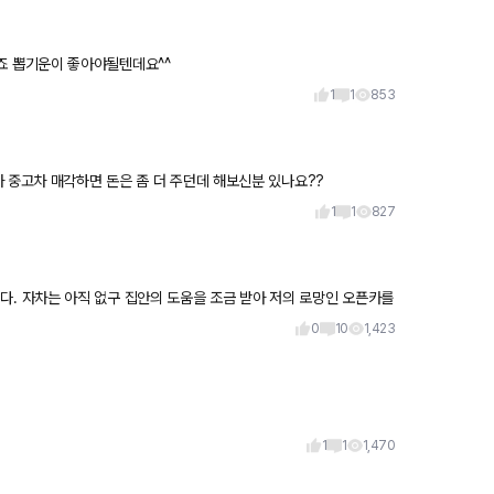
ㅜㅜ 몇 몇 분만 그런거게죠 뽑기운이 좋아야될텐데요^^
1
1
853
 중고차 매각하면 돈은 좀 더 주던데 해보신분 있나요??
1
1
827
0
10
1,423
1
1
1,470