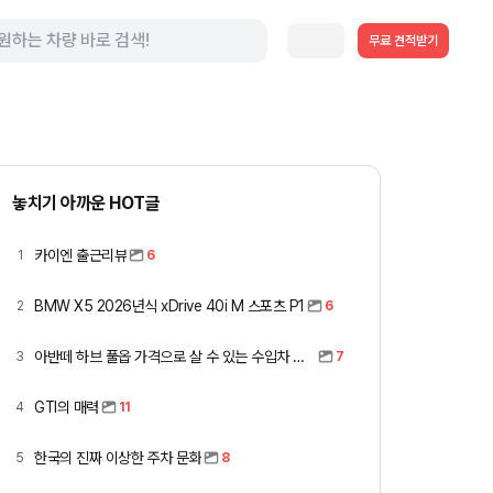
무료 견적받기
놓치기 아까운 HOT글
카이엔 출근리뷰
1
6
BMW X5 2026년식 xDrive 40i M 스포츠 P1
2
6
아반떼 하브 풀옵 가격으로 살 수 있는 수입차 모아봤습니다 (중고 포함)
3
7
GTI의 매력
4
11
한국의 진짜 이상한 주차 문화
5
8