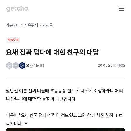
커뮤니티
자유주제
게시글
자유주제
요새 진짜 덥다에 대한 친구의 대답
요단강
20.08.20
1,962
Lv
63
몇년전 여름 진짜 더울때 초등동창 밴드에 더위에 조심하라니 어쩌
니 안부글에 대한 한 동창의 답글입니다.
내용이 "요새 한국 덥다며?" 이 정도였고 그와 함께 사진 한장 ㅎㄷ
ㄷ합니다. ㅋ