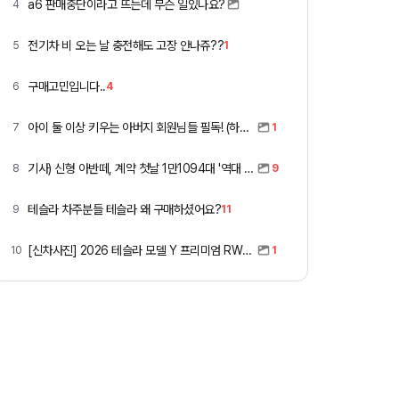
a6 판매중단이라고 뜨는데 무슨 일있나요?
4
전기차 비 오는 날 충전해도 고장 안나쥬??
5
1
구매고민입니다..
6
4
아이 둘 이상 키우는 아버지 회원님들 필독! (하이패스 할인)
7
1
기사) 신형 아반떼, 계약 첫날 1만1094대 '역대 최고'
8
9
테슬라 차주분들 테슬라 왜 구매하셨어요?
9
11
[신차사진] 2026 테슬라 모델 Y 프리미엄 RWD (펄 화이트 + 블랙시트)
10
1