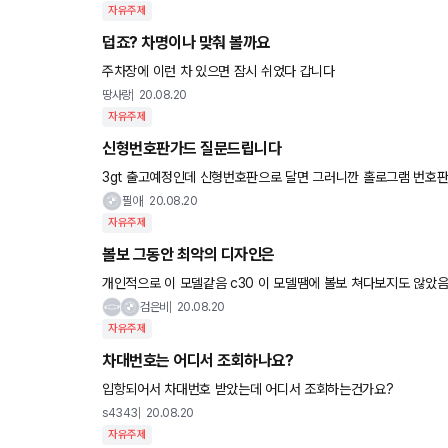
자유주제
덥죠? 차명이나 맞춰 볼까요
주차장에 이런 차 있으면 잠시 쉬었다 갑니다
땅사랑
20.08.20
자유주제
신형번호판가드 질문드립니다
3gt 출고예정인데 신형번호판으로 달면 그러니깐 홀로그램 번호판이죠. 이럴경우 범퍼를 뚫는다고 딜러가 비추천하던 데 3gt오너분들
다 뚫고 하셨나요 안 뚫는 방법 있으시면 가르침 부탁드립니다
필아
20.08.20
자유주제
볼보 그동안 최악의 디자인은
개인적으로 이 모델같음 c30 이 모델땜에 볼보 쳐다보지도 않았음
검은비
20.08.20
자유주제
차대번호는 어디서 조회하나요?
입항되어서 차대번호 받았는데 어디서 조회하는건가요?
s4343
20.08.20
자유주제