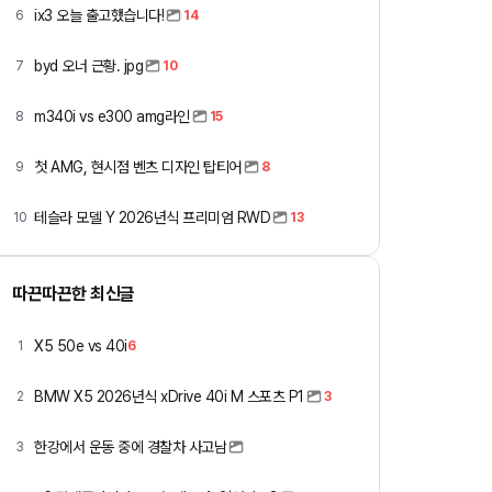
ix3 오늘 출고했습니다!
6
14
byd 오너 근황. jpg
7
10
m340i vs e300 amg라인
8
15
첫 AMG, 현시점 벤츠 디자인 탑티어
9
8
테슬라 모델 Y 2026년식 프리미엄 RWD
10
13
따끈따끈한 최신글
X5 50e vs 40i
1
6
BMW X5 2026년식 xDrive 40i M 스포츠 P1
2
3
한강에서 운동 중에 경찰차 사고남
3