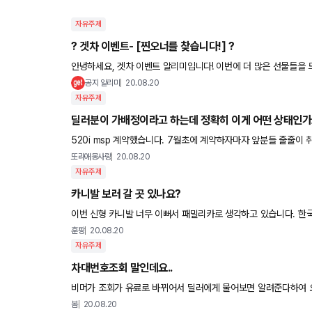
자유주제
? 겟차 이벤트- [찐오너를 찾습니다!] ?
안녕하세요, 겟차 이벤트 알리미입니다! 이번에 더 많은 선물들을 드리고자 새로운 이벤트를
"찐오너를 찾습니다" 이벤트! 겟차에 올릴 수 있는 네개의 리뷰인 
공지 알리미
20.08.20
자유주제
딜러분이 가배정이라고 하는데 정확히 이게 어떤 상태인가
520i msp 계약했습니다. 7월초에 계약하자마자 앞분들 줄줄이 
1일 입항해서 평택에 있고 아시다시피 tc로 출고가 미뤄졌는데
또라애몽사랑
20.08.20
자유주제
카니발 보러 갈 곳 있나요?
이번 신형 카니발 너무 이뻐서 패밀리카로 생각하고 있습니다. 한국
있는 곳 아시는 분 있나용?
훈팡
20.08.20
자유주제
차대번호조회 말인데요..
비머가 조회가 유료로 바뀌어서 딜러에게 물어보면 알려준다하여
입항후 통관이 되어야 가능하다는데 맞나요,"? 차대번호는
봄
20.08.20