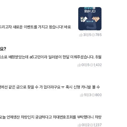
 가지고 왔습니다! 바로
오너의 리뷰,
3
5
785
요?
취소로 배정받았는데 a6고민이라 딜러분이 한달 미뤄주셨습니다. 8월
0
5
1,432
에선 같은 급으로 찾을 수 가 없더라구요 ㅠ 혹시 신형 카니발 볼 수
1
3
800
 오늘 언제생산 차량인지 궁금하다고 차대번호조회를 부탁했더니 차량
 말그대로 차
0
2
1,237