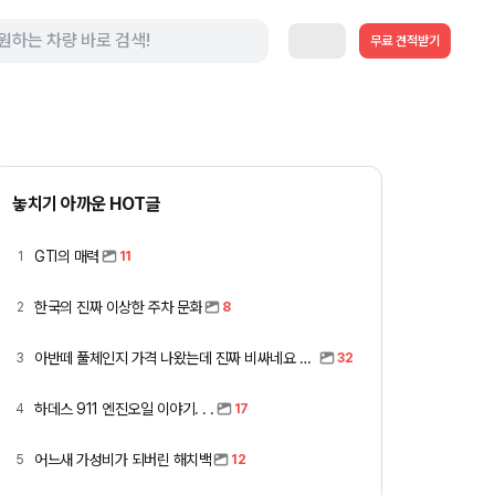
무료 견적받기
놓치기 아까운 HOT글
GTI의 매력
1
11
한국의 진짜 이상한 주차 문화
2
8
아반떼 풀체인지 가격 나왔는데 진짜 비싸네요 ㅎㅎ
3
32
하데스 911 엔진오일 이야기. . .
4
17
어느새 가성비가 되버린 해치백
5
12