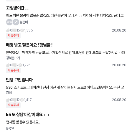
고질병이란 ....
어느 차던 불량이 없을순 없겠죠. 다만 불량이 많냐. 적냐. 차이와 사후 대처겠죠. 근데 고
질병이란 연식이 지나도 계속 나온다는건데 제조사에서 계속 안고치고 내보내는 이유는
검은비
멀까요? 안전과 관
0
15
1,335
20.08.20
자유주제
배정 받고 질문이요 ! 형님들 !
안녕하십니까 겟차 행님들 코로나 재확산으로 인해 또 난리인데 모쪼록 무탈하시길 바라
경북촌뜨기
며.. 질문드립니다 ! 지금 x4 배정 받아서 구매 진행중입니다 할부진행이고 선납금 넣기
전인데 선납금을
0
2
1,225
20.08.20
자유주제
틴팅 고민입니다.
530i 소피스토그레이인데 틴팅 어떤 게 잘 어울릴지 모르겠어서 고민중이에요. 추천 많
킹레
이하는 게 퀀텀이라 딜러한테 퀀텀 얘기했더니 40 추가금 내면 된다는데 추가금 내고 딜
러한테 맡기는 게 나을까요
0
12
1,417
20.08.20
자유주제
k5 또 상담 마감이래요ㅜㅜ
언제쯤 받을수 있을까요..
gaya