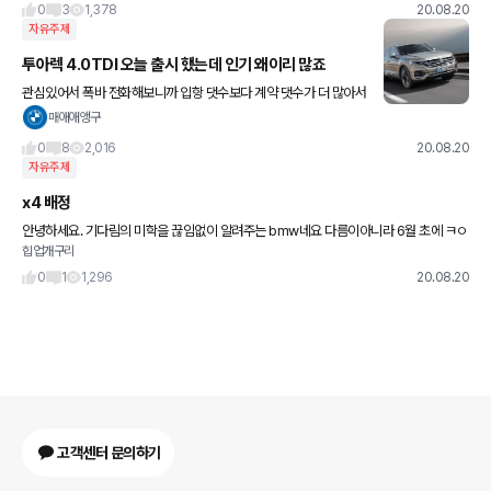
0
3
1,378
20.08.20
자유주제
투아렉 4.0TDI 오늘 출시 했는데 인기 왜이리 많죠
관심있어서 폭바 전화해보니까 입항 댓수보다 계약 댓수가 더 많아서
판매 종료 되었다네요 이것도 무한 대기...;;; 제가 관심있는 차들은 다
매애애앵구
판매 종료되거나 판매중단 들어가네요.. 무슨 펠레의
0
8
2,016
20.08.20
자유주제
x4 배정
안녕하세요. 기다림의 미학을 끊임없이 알려주는 bmw네요 다름이아니라 6월 초에 ㅋㅇ
힙업개구리
ㄹ ㅎㄷ 두군데에 x4 대기를 걸어뒀는데, 둘 중 한군데에소 차량배정 됐고, 다음주에 통관
이라고 9월 초면 출고
0
1
1,296
20.08.20
고객센터 문의하기