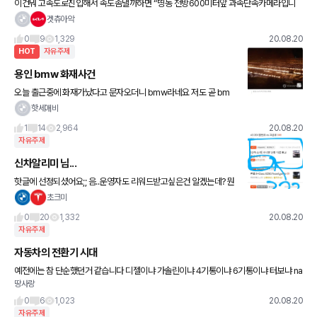
이건뭐 고속도로진입해서 속도좀낼까하면 “띵동 전방600미터앞 과속단속카메라입니
다”다지나고나서 또 밟아보려고재끼면 “띵동 전방1km앞 구간단속입니다” 탈출해서 또
겟츄아악
밟아보려하면 “띵동 전방300m앞 이동
0
9
1,329
20.08.20
HOT
자유주제
용인 bmw 화재사건
오늘 출근중에 화재가났다고 문자오더니 bmw라네요 저도 곧 bm
오너가 될껀데 ㅎㅎ 그래도 요즘 화재보상은 확실해서 불안하진않네
핫세애비
요 기사랑 직샷입니다 + 마지막사진 카페에서 업어왔습니다 참고하
1
14
2,964
20.08.20
세요
자유주제
신차알리미 님...
핫글에 선정되셨어요;; 음..운영자도 리워드받고싶은건 알겠는데? 뭔
가....오류인듯...아닌듯?
초크미
0
20
1,332
20.08.20
자유주제
자동차의 전환기 시대
예전에는 참 단순했던거 같습니다 디젤이냐 가솔린이냐 4기통이냐 6기통이냐 터보냐 na
땅사랑
이냐 지금은 내연기관이냐 하이브리드냐 전기차이냐 하이브리드도 마일드냐 플러그인이
냐 거기서 다시 디젤이냐 가솔린이
0
6
1,023
20.08.20
자유주제