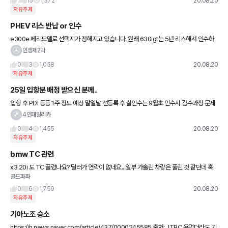
1
15
1,372
20.08.20
자유주제
PHEV 리스 반납 or 인수
e300e 페리모델로 선택지가 정해지고 있습니다. 원래 630igt는 5년 리스해서 인수하
고 계속해서 탈 예정이었는데 e300e phev모델은 감가도 심하고 배터리 기술이 발전해
인생제2막
서 주행거리가 계속
0
3
1,058
20.08.20
자유주제
25일 입항분 배정 받으신 분께..
입항 후 PDI 등등 1주 정도 예상 말일날 선등록 후 실인수는 9월초 인수시 검수과정 문제
있으면 차대번호 교체가 가능하다고 하는데 이런 방법으로 진행하신 분 계신가요? 지금
4인패밀리카
시점부터는 어떤
0
4
1,455
20.08.20
자유주제
bmw TC 관련
x3 20i 도 TC 풀렸나요? 딜러가 연락이 없네요...일부 가솔린 차량은 풀린 것 같던데 혹
골드파파
시 x3 풀렸다고 연락 받으신 분 계신가요?
0
6
1,759
20.08.20
자유주제
기아노조 승소
https://n.news.naver.com/article/437/0000245585 출처: JTBC 욕먹더라도 기