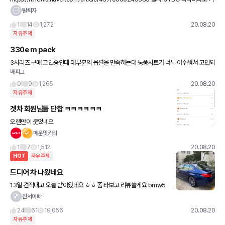
아노조 들어가고싶습니다..ㅜㅜ 1조원대 소송이네요... ㄷㄷㄷ
탈퇴자
1
14
1,272
20.08.20
자유주제
330e m pack
3시리즈 구매 고민중인데 대부분의 옵션을 만족하는데 통풍시트가 너무 아쉬워서 고민되
배피그
는데 3시리즈로 구매하고 통풍시트를 사제 공업사가서 맡기는건 어떨까요?? 피드백좀
부탁드릴게요!!
0
9
1,265
20.08.20
자유주제
겟차 회원님들 단합 ㅋㅋㅋㅋㅋㅋ
오랜만이 웃었네요
매운맛커리
1
7
1,512
20.08.20
HOT
자유주제
드디어 차 나왔네요
13일 견적내고 오늘 받아왔네요 ㅎㅎ 좀 타보고 리뷰쓸게요 bmw5
20d x mp oe에요 번호판 달기전 강남전시장
진서아빠
24
61
19,056
20.08.20
자유주제