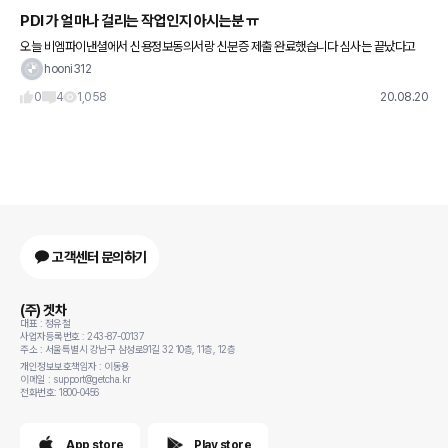
PDI 가 얼마나 걸리는 작업인지 아시는분 ㅠ
오늘 비엠파이낸셜에서 신용정보동의서랑 신분증 제출 완료했습니다 심사는 끝났다고
하네요 딜러님 말로는 PDI가 들어가면 완료일이 나오기때문에 해당PDI완료 날짜로 보험
hooni312
을 가입하면 된다고 합니다.이때
0
4
1,058
20.08.20
고객센터 문의하기
(주) 겟차
대표 : 정유철
사업자등록번호 : 243-87-00137
주소 : 서울특별시 강남구 삼성로91길 32 10층, 11층, 12층
개인정보보호책임자 : 이동용
이메일 : support@getcha.kr
전화번호: 1800-0456
App store
Play store