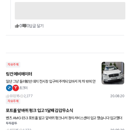
0
0
답글 달기
자유주제
링컨 에비에이터
일단 그냥 들러봤던 대치 전시장 입구에 주차되있어서 저 차 밖에 안
보임.. 계속 보다가 들어가서 대뜸 '저거 시승되요?' 라고 물어봄. 된다
초크미
함. 나이스. 딜러도 딱히 뭐 안물어봄. 바로 키 갖고
0
15
2,277
20.08.20
자유주제
포트홀 앞바퀴 펑크 입고 1달째 감감무소식
벤츠 AMG E53 포트홀 밟고 앞바퀴 펑크나서 정식서비스센터 입고 했습니다 입고했더
투투룹투
니 뒷바퀴도 갈아야 한다더군요 앞바퀴는 요코하마 어드반스포츠 245 35 20 뒷바퀴는
요코하마어드반 275 30