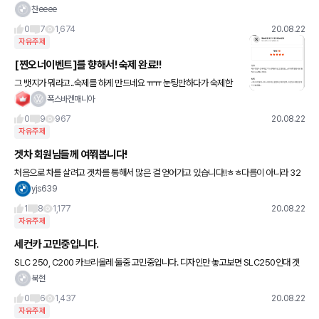
찬eeee
0
7
1,674
20.08.22
자유주제
[찐오너이벤트]를 향해서! 숙제 완료!!
그 뱃지가 뭐라고..숙제를 하게 만드네요 ㅠㅠ 눈팅만하다가 숙제한
번 했습니다 ㅋㅋ 일일이 사진 넣는것도 일이내요 ㅠㅠ
폭스바겐매니아
0
9
967
20.08.22
자유주제
겟차 회원님들께 여쭤봅니다!
처음으로 차를 살려고 겟차를 통해서 많은 걸 얻어가고 있습니다!!ㅎㅎ다름이 아니라 32
0i msp를 살려고 하고 있습니다. 근데 알아보니 적어도 2~3달 이상은 대기를 해야 하더
yjs639
군요..그래
1
8
1,177
20.08.22
자유주제
세컨카 고민중입니다.
SLC 250, C200 카브리올레 둘중 고민중입니다. 디자인만 놓고보면 SLC250인대 겟
차회원님들은 어케생각하시나요?!
북현
0
6
1,437
20.08.22
자유주제