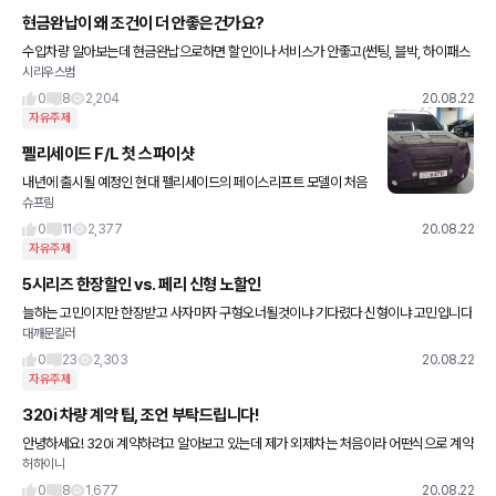
현금완납이 왜 조건이 더 안좋은건가요?
수입차량 알아보는데 현금완납으로하면 할인이나 서비스가 안좋고(썬팅, 블박, 하이패스
시리우스범
등 없음), 현금+무이자 할부 하면 서비스가 훨씬 좋다고 하는데... 어차피 무이자면 할부가
좋은거 아닌가요? 그동
0
8
2,204
20.08.22
자유주제
펠리세이드 F/L 첫 스파이샷
내년에 출시될 예정인 현대 펠리세이드의 페이스리프트 모델이 처음
슈프림
으로 카메라에 포착됐습니다. 사진을 보면 지금 현대자동차의 행보와
는 다르게 소소한 변화를 거칠 것 같은데, 그릴 디자인만 바뀐 것이
0
11
2,377
20.08.22
자유주제
5시리즈 한장할인 vs. 페리 신형 노할인
늘하는 고민이지만 한장받고 사자마자 구형오너될것이냐 기다렸다 신형이냐 고민입니다
대깨문킬러
0
23
2,303
20.08.22
자유주제
320i 차량 계약 팁, 조언 부탁드립니다!
안녕하세요! 320i 계약하려고 알아보고 있는데 제가 외제차는 처음이라 어떤식으로 계약
허하이니
해야 될지 몰라 이렇게 글 올립니다.. 여러군데에 계약을 걸어놓으라고 하시던데 전시장
돌아다니면서 견적요청
0
8
1,677
20.08.22