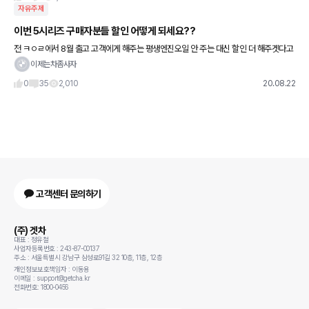
자유주제
이번 5시리즈 구매자분들 할인 어떻게 되세요??
전 ㅋㅇㄹ에서 8월 출고 고객에게 해주는 평생엔진오일 안 주는 대신 할인 더 해주겟다고
해서 900초반에 했는데 여기저기 글 보면 평생엔진오일 받고도 900초반을 받는듯해서
이제는차좀사자
요..회사 할인이 추가로
0
35
2,010
20.08.22
고객센터 문의하기
(주) 겟차
대표 : 정유철
사업자등록번호 : 243-87-00137
주소 : 서울특별시 강남구 삼성로91길 32 10층, 11층, 12층
개인정보보호책임자 : 이동용
이메일 : support@getcha.kr
전화번호: 1800-0456