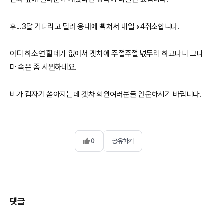
후...3달 기다리고 딜러 응대에 빡쳐서 내일 x4취소합니다.
어디 하소연 할데가 없어서 겟차에 주절주절 넋두리 하고나니 그나
마 속은 좀 시원하네요.
비가 갑자기 쏟아지는데 겟차 회원여러분들 안운하시기 바랍니다.
0
공유하기
댓글