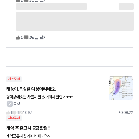
0
0
답글 달기
0
0
답글 달기
자유주제
태풍이.북상할 예정이라네요.
평택항에 있는 차들이 잘 있어줘야 할텐데 ㅠㅠ
락성
1
6
1,097
20.08.22
자유주제
계약 후 출고시 궁금한점!!
계약금은 차량가에서 빼나요??