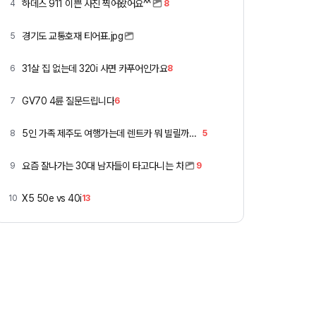
하데스 911 이쁜 사진 찍어왔어요^^
4
8
경기도 교통호재 티어표.jpg
5
31살 집 없는데 320i 사면 카푸어인가요
6
8
GV70 4륜 질문드립니다
7
6
5인 가족 제주도 여행가는데 렌트카 뭐 빌릴까요 ㅎ
8
5
요즘 잘나가는 30대 남자들이 타고다니는 차
9
9
X5 50e vs 40i
10
13