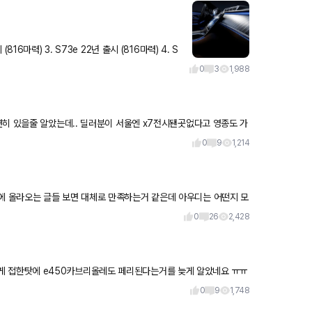
 (816마력) 3. S73e 22년 출시 (816마력) 4. S
0
3
1,988
연히 있을줄 알았는데.. 딜러분이 서울엔 x7전시됀곳없다고 영종도 가
0
9
1,214
0
26
2,428
나 기다려
0
9
1,748