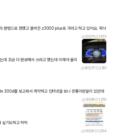
0
11
1,513
노트북이 준비되어야 하고
8
17
2,181
.gle 300d를 보고와서 계약하고 인터넷을 보니 깡통이란말이 있던데
0
8
1,310
가 싶기도하고 허허
0
8
1,204