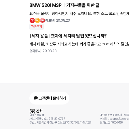
BMW 520i MSP 대기자분들을 위한 글
요즈음 물량이 많아서인지 자주 보이네요. 특히 소그 뽑고 만족한게 유니크함이었는데... 흥........... 그래도.. 제가 구매했던것들입니다.
바이오 매트 및 트렁크 매트 - http:/
에프딘
20.08.23
자유주제
[세차 용품] 겟차에 세차의 달인 있으십니까?
세차 타월, 카샴푸 사려고 하는데 뭐가 좋을까요 ㅎㅎ 세차의 달인
열라뽕따
20.08.23
고객센터 문의하기
(주) 겟차
대표 : 정유철
개인정보보호책임자 : 이
사업자등록번호 : 243-87-00137
이메일 : support@getcha.
주소 : 서울특별시 강남구 삼성로91길 32 10층, 11층, 12층
전화번호: 1800-0456