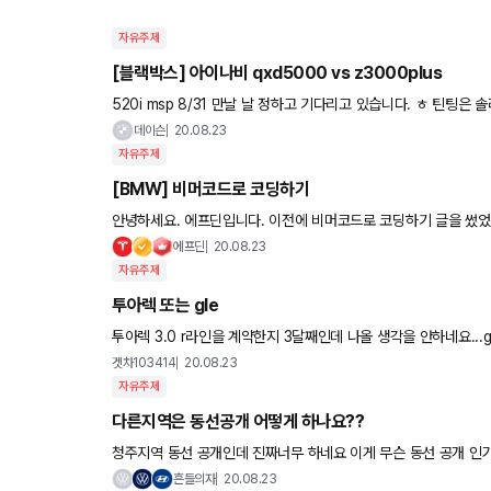
자유주제
[블랙박스] 아이나비 qxd5000 vs z3000plus
520i msp 8/31 만날 날 정하고 기다리고 있습니다. ㅎ 틴팅은 솔라 퀀텀으로 정했고 블박은 z3000 plus로 가려고 하고 있어요. 워낙
에 qxd5000이 평이 좋긴 하지만 과스펙이란
데이슨
20.08.23
자유주제
[BMW] 비머코드로 코딩하기
안녕하세요. 에프딘입니다. 이전에 비머코드로 코딩하기 글을 썼었는데 조금 더 완성해서 쓰려고 했는데 이제야 올리
게 되어서 죄송합니다. 이전에 코딩하는 법을 올렸었는데 
에프딘
20.08.23
자유주제
투아렉 또는 gle
투아렉 3.0 r라인을 계약한지 3달째인데 나올 생각을 안하네요..
기다려야할까요? gle 300d가 옵션이 많이 부족한가요?
겟차103414
20.08.23
자유주제
다른지역은 동선공개 어떻게 하나요??
청주지역 동선 공개인데 진짜너무 하네요 이게 무슨 동선 공개 인
흔들의자
20.08.23