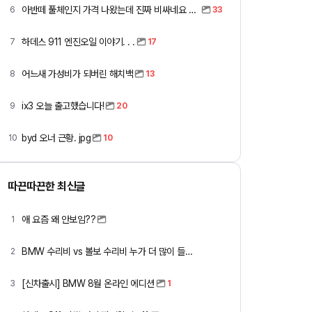
아반떼 풀체인지 가격 나왔는데 진짜 비싸네요 ㅎㅎ
6
33
하데스 911 엔진오일 이야기. . .
7
17
어느새 가성비가 되버린 해치백
8
13
ix3 오늘 출고했습니다!
9
20
byd 오너 근황. jpg
10
10
따끈따끈한 최신글
애 요즘 왜 안보임??
1
BMW 수리비 vs 볼보 수리비 누가 더 많이 들까요 ㅎ
2
[신차출시] BMW 8월 온라인 에디션
3
1