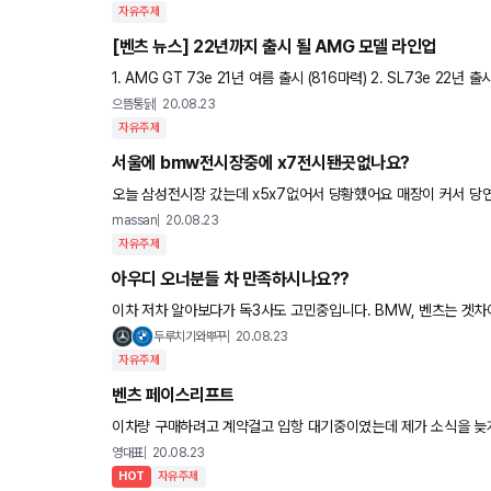
자유주제
[벤츠 뉴스] 22년까지 출시 될 AMG 모델 라인업
1. AMG GT 73e 21년 여름 출시 (816마력) 2. SL73e 22년 출시
63e 21년 출시 (700마력+) 5. C63
으뜸통닭
20.08.23
자유주제
서울에 bmw전시장중에 x7전시됀곳없나요?
오늘 삼성전시장 갔는데 x5x7없어서 당황했어요 매장이 커서 당
야됀다던데 사실인가요?
massan
20.08.23
자유주제
아우디 오너분들 차 만족하시나요??
이차 저차 알아보다가 독3사도 고민중입니다. BMW, 벤츠는 겟차에 올라오는 글들 보면 대체로 만족하는거 같은데 아우디는 어떤지 모
르겠네요.. 아우디 오너분들 아우디 차 만족하시나요?
두루치기와뿌꾸
20.08.23
자유주제
벤츠 페이스리프트
이차량 구매하려고 계약걸고 입항 대기중이였는데 제가 소식을 늦게 접한탓에 e450카브리올레도 페리된다는거를 늦게 알았네요 ㅠㅠ
기다리는게 맞는거겠죠? 또 카브리올레는 출시되는날이 얼마정도
영대표
20.08.23
HOT
자유주제