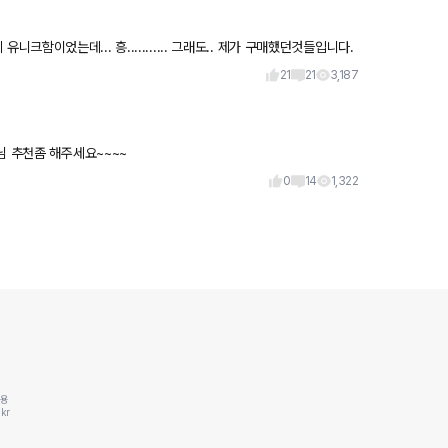
21
21
3,187
님 추천좀 해주세요~~~~
0
14
1,322
동용
kr