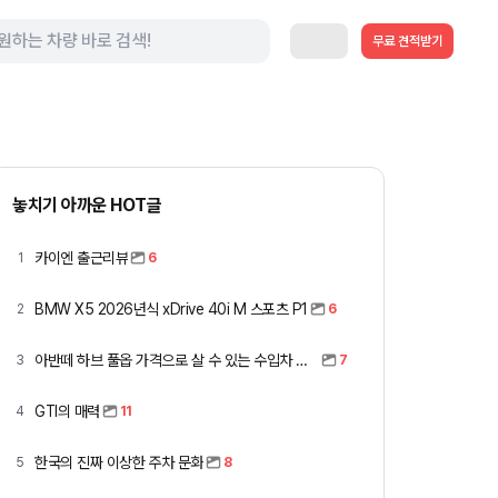
무료 견적받기
놓치기 아까운 HOT글
카이엔 출근리뷰
1
6
BMW X5 2026년식 xDrive 40i M 스포츠 P1
2
6
아반떼 하브 풀옵 가격으로 살 수 있는 수입차 모아봤습니다 (중고 포함)
3
7
GTI의 매력
4
11
한국의 진짜 이상한 주차 문화
5
8