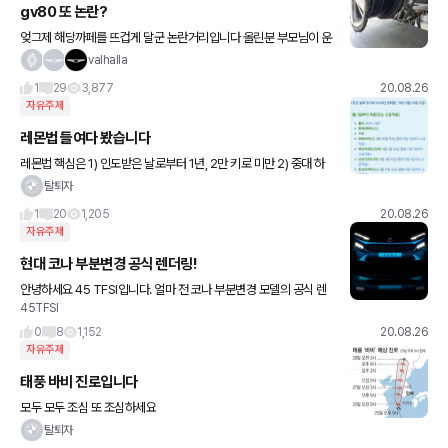
gv80 또 논란?
엊그제 해당까페를 뜨겁게 달군 논란거리입니다 올린분 부모님이 운
전하다 발생한 상황이라는데 출고한지 석달된 차고 4000km정도
valhalla
주행했다네요 이건 현대책임인지 타이어사 책임인지 또 무슨 문제인
1
29
3,877
20.08.26
건지 참
자유주제
레몬법 들여다 봤습니다
레몬법 핵심은 1) 인도받은 날로부터 1년, 2만 키로 미만 2) 중대 하
자 여러번 3) 안전 우려와 명백한 경제적 가치 훼손 4) 자동차안전 하
탈퇴자
자 심의위원회 결정 위의 단계를 통과해야 합니다
1
20
1,205
20.08.26
자유주제
현대 코나 부분변경 공식 렌더링!
안녕하세요 45 TFSI입니다. 얼마 전 코나 부분변경 모델의 공식 렌
45TFSI
더링이 공개된 듯 하더군요. 소형 SUV 시장에서 큰 인기 얻지 못 하
고 전전긍긍하고 있는 코나인데 과연 이번 부분변경 통
0
8
1,152
20.08.26
자유주제
태풍 바비 진로입니다
모두 모두 조심 또 조심하세요
탈퇴자