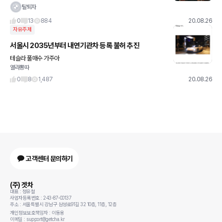
브레이크가 말을 안 들어요 The brakes are not working! 2) 브
탈퇴자
레이크가 잘 안 잡혀요 This
0
13
884
20.08.26
자유주제
서울시 2035년부터 내연기관차 등록 불허 추진
테슬라 풀매수 가주아
열라뽕따
0
8
1,487
20.08.26
고객센터 문의하기
(주) 겟차
대표 : 정유철
사업자등록번호 : 243-87-00137
주소 : 서울특별시 강남구 삼성로91길 32 10층, 11층, 12층
개인정보보호책임자 : 이동용
이메일 : support@getcha.kr