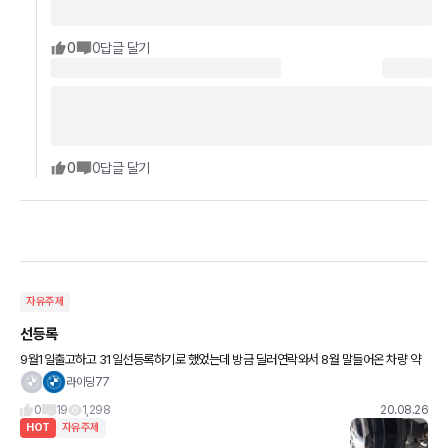
0
0
답글 달기
0
0
답글 달기
자유주제
선등록
9월1일출고하고 31일선등록하기로 했었는데 방금 딜러연락와서 8월 말들어온 차량 약
천대 정도를 BMW코리아가8월에 선등록시키라고 했다고하네요ᆢ선등록차량에 관해
라이딩77
서 이상있는차는 bmw코리아가 책임진다
0
19
1,298
20.08.26
HOT
자유주제