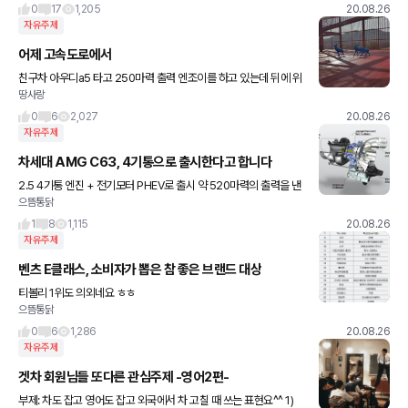
0
17
1,205
20.08.26
자유주제
어제 고속도로에서
친구차 아우디a5 타고 250마력 출력 엔조이를 하고 있는데 뒤에 위
땅사랑
장막 suv한대가 바싹 뒤에 붙더군요 drl이 투싼이라 뒷모습 볼려고
다른 차 추월직전 이였지만 길을 비켜주었는데 비상등을 켜주면
0
6
2,027
20.08.26
자유주제
차세대 AMG C63, 4기통으로 출시한다고 합니다
2.5 4기통 엔진 + 전기모터 PHEV로 출시 약 520마력의 출력을 낸
으뜸통닭
다고 합니다. 2.5로 520마력이라니... 벤츠 기술력은 진짜 어마어마
하네요 까다로워지는 환경 규제속에서 살아남으려면 어
1
8
1,115
20.08.26
자유주제
벤츠 E클래스, 소비자가 뽑은 참 좋은 브랜드 대상
티볼리 1위도 의외네요 ㅎㅎ
으뜸통닭
0
6
1,286
20.08.26
자유주제
겟차 회원님들 또다른 관심주제 -영어2편-
부제: 차도 잡고 영어도 잡고 외국에서 차 고칠 때 쓰는 표현요^^ 1)