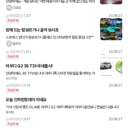
안녕하세요~ 예상보다는 약한 태풍이라 다들 큰 피해 없으셨길 바라
며..어제 지하주차장에서 스레기 한대를 봤네요 태풍대비 경비실 안
다모임
내에 따라 지상에서 지하로 차를 옮겨놓는데 인성빻은 한분이 차를
0
22
1,201
20.08.27
저
자유주제
맘에 드는 람보르기니 골라 보시죠
스트레스 받다가 람보르기니플래닛 인스타보면서 힐링 중입니다^^
탈퇴자
2
14
1,352
20.08.27
자유주제
아우디 Q2 35 TDI 국내출시!
안녕하세요, 45 TFSI입니다! 아우디폭스바겐 차량들을 좋아하는 사
45TFSI
람으로써 개인적으론 기쁜 소식이 오늘 들려왔네요. 바로 아우디 Q2
의 국내 출시 소식입니다. 사실 그간 국내에 직수입으
0
5
1,544
20.08.27
자유주제
오늘 신차런칭데이 이네요
기아 스팅어 벤츠 GLABE 아우디 Q2 아우디빠로서 아우디옵션보니 한숨만 나옵니다
땅사랑
0
3
1,847
20.08.27
자유주제