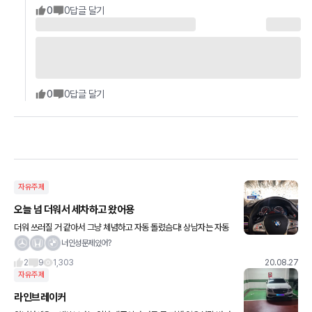
0
0
답글 달기
0
0
답글 달기
자유주제
오늘 넘 더워서 세차하고 왔어용
더워 쓰러질 거 같아서 그냥 체념하고 자동 돌렸슴다! 상남자는 자동
돌린다 카더라.. ~_~
너인성문제있어?
2
9
1,303
20.08.27
자유주제
라인브레이커