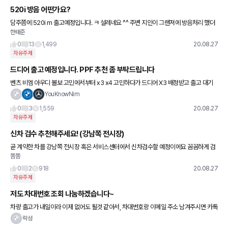
520i 방음 어떤가요?
담주쯤에 520i m 출고예정입니다. ㅋ 설레네요 ^^ 주변 지인이 그랜져에 방음처리 했더
한태준
니 만족한다며 비엠은 어떠냐구 묻네요. 방음 처리 필요 없을정도로 정숙하겠죠? ㅋ
0
13
1,499
20.08.27
자유주제
드디어 출고 예정입니다. PPF 추천 좀 부탁드립니다
벤츠 비엠 아우디 볼보 고민에서부터 x3 x4 고민하다가 드디어 X3 배정받고 출고 대기
중입니다. 오늘 검수 하고 다음주 출고 예정인데 플모가 적어진 영향에 ppf와 유리막은 따
YouKnowNim
로 제가 해야하는
0
3
1,559
20.08.27
자유주제
신차 검수 추천해주세요! (강남쪽 전시장)
곧 계약한 차를 강남쪽 전시장 혹은 서비스센터에서 신차검수할 예정이에요 꼼꼼하게 검
쫌쫌
수해주실 분 추천 좀 해주세요..! 그리고 카바조 이용해보신 분들 있을까요? 어떠셨는지 간
단 후기 좀 부탁 드려용
0
2
918
20.08.27
자유주제
저도 차대번호 조회 나눔하겠습니다~
차량 출고가 내일이라 이제 없어도 될것 같아서, 차대번호랑 이메일 주소 남겨주시면 카톡
캡처해서 보내드리겠습니다. 선착순 세분입니다!
락성