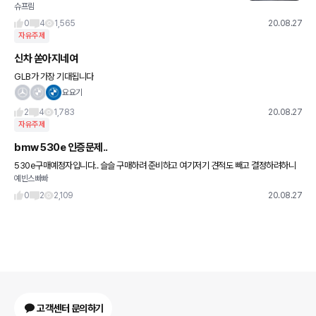
슈프림
번에 공개된 파나메라는 2세대 페이스리프트 모델입니다. 자세한 내
용은 아래 링크를 참고해주세요. 사진은 넷카쇼에서 퍼왔습니다.
0
4
1,565
20.08.27
자유주제
신차 쏟아지네여
GLB가 가장 기대됩니다
요요기
2
4
1,783
20.08.27
자유주제
bmw 530e 인증문제..
530e구매예정자입니다.. 슬슬 구매하려 준비하고 여기저기 견적도 빼고 결정하려하니
예빈스빠빠
출고정지걸려있네요.. 정보가지신 분 공유 좀 부탁드려요.. 이제 구형은 아예 구매불가일
까요?
0
2
2,109
20.08.27
고객센터 문의하기