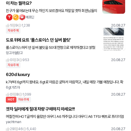
이 차는 뭘까요?
친구가 물어보는데 무슨 차인지 모르겠어요 차잘알 겟차 회원님들의
의견은?!
에프딘
1
9
1,238
20.08.27
자유주제
도로 위에 요트 ‘롤스로이스 던 실버 불릿’
롤스로이스에서 던 실버 불릿을 50대 한정으로 제작하겠다고 밝혔
망고가얼망고
습니다!!~ 원래 4인승인 던을 2인승으로 바꾼 모델이라네요ㅎㅎ 가
격은 아직 미정입니다 진짜 갖고 싶네요ㅠㅠㅠㅠ (출처: 모터매거진)
0
3
953
20.08.27
자유주제
620d luxury
k7부터 6gt까지 왔네요. 6gt로 마음은 굳혀서 마음먹고, 내일 매장 가볼 예정입니다. 확
6gt가즈아
인해바야댈 사항이 머가 잇을까요. 할인금액은 대략 듣고 갑니다. 그리고 엠팩이랑 차이
마니 날까요?
0
8
1,099
20.08.27
HOT
자유주제
겟차 딜러에게 절대 차량 구매하지 마세요!!!
며칠전에 HOT글까지 올랐던 아우디 A6 차주입니다 아우디 A6 TFSI 쿼트로 프리미엄
yachtman
을 구입했는데 구입한지 2일만에 시동이 3회 꺼졌습니다 이 차를 구입한 경로는 처음 겟
차 구매상담을 이용해서
29
46
5,440
20.08.27