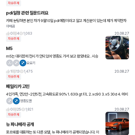
자유주제
pdi일정 관련 질문드려요
카페 눈팅하면 본인 차가 9월10일 pdi예정이라고 알고 계신분이 있는데 제가 계약한차
야매곰
는 pdi일정이 안나왔다고 하는데요 다음주안에는 무조건 출고 가능하다고 하는데 혹시 9
월10일까지 pdi일정
0
4
1,063
20.08.27
자유주제
M5
m5는 대리점에 전시가 안되있어 영종도 가서 보고 왔었네요 . 시승
해보면 엄청 잘 나가겠쥬? 600 마력!!!
요요기
1
13
1,475
20.08.27
자유주제
패밀리카 고민
4인가족, 연2만~2만5천, 고속화도로 90% 1. 630i gt F/L 2. xc90 3. x5 30d 4. 에비
에이터 5. 투아렉 6. q7 45tdi 이중 어느것이 나을까요? ^^
영종도맨
0
25
1,821
20.08.27
자유주제
뉴 파나메라 공개
포르쉐를 대표하는 또 다른 모델, 뉴 파나메라가 공개되었습니다. 이