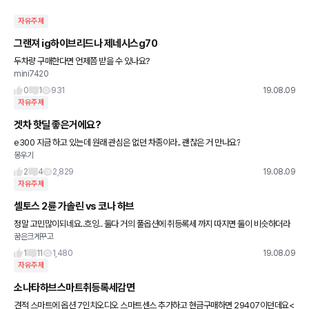
자유주제
그랜져 ig하이브리드나 제네시스g70
두차량 구매한다면 언제쯤 받을 수 있나요?
mini7420
0
1
931
19.08.09
자유주제
겟차 핫딜 좋은거에요?
e300 지금 하고 있는데 원래 관심은 없던 차종이라.. 괜찮은 거 만나요?
몽우기
2
4
2,829
19.08.09
자유주제
셀토스 2륜 가솔린 vs 코나 하브
정말 고민많이되네요..흐잉.. 둘다 거의 풀옵션에 취등록세 까지 따지면 둘이 비슷하더라
꿈은크게꾸고
구요 주로 혼자 혹은 동승석까지만 주로타고 뒷자리는 잘안태우는편이에요 셀토는 2륜은
토션빔 코나 하브는
1
11
1,480
19.08.09
자유주제
소나타하브스마트취등록세감면
견적 스마트에 옵션 7인치오디오 스마트센스 추가하고 현금구매하면 29407이던데요<