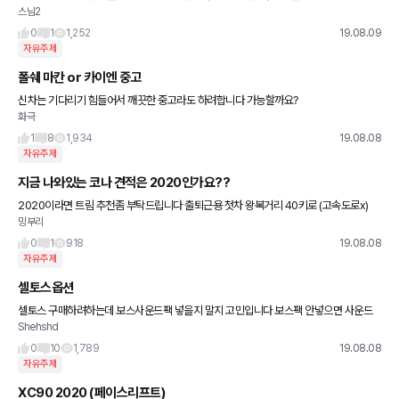
스님2
br><br>여기서취등록세감면이추가로들어가나요?<br><br>그럼 280
0
1
1,252
19.08.09
자유주제
폴쉐 마칸 or 카이엔 중고
신차는 기다리기 힘들어서 깨끗한 중고라도 하려합니다 가능할까요?
화극
1
8
1,934
19.08.08
자유주제
지금 나와있는 코나 견적은 2020인가요??
2020이라면 트림 추천좀 부탁드립니다 출퇴근용 첫차 왕복거리 40키로 (고속도로x)
밍부리
0
1
918
19.08.08
자유주제
셀토스옵션
셀토스 구매하려하는데 보스사운드팩 넣을지 말지 고민입니다 보스팩 안넣으면 사운드
Shehshd
디자인 바껴서 나오는건가요? 하이테크 .하이컴포트 도 꼭 넣어야되는지 ...ㅠ
0
10
1,789
19.08.08
자유주제
XC90 2020 (페이스리프트)