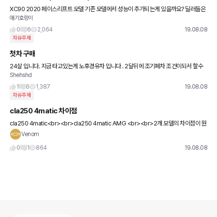
XC90 2020 페이스리프트 모델 기존 모델에서 성능이 추가되는게 있을까요? 딜러들은
애기호랑이
성능상 차이 없다는데 인터넷 상으로는 안전 관련 소프트웨어들이 업그레이드 되는 걸로
글들이 올라와있어서 문의
0
6
2,064
19.08.08
자유주제
첫차 구매
24살 입니다. 지금 타고있는게 노후경유차 입니다 . 2달뒤에 조기폐차 조건이되서 할수
Shehshd
있는데 지금 신차를 구매하고싶은데 보험료가 이중으로 나갈꺼같아서 어떻게 해야될지
고민 입니다....
1
6
1,387
19.08.08
자유주제
cla250 4matic 차이점
cla250 4matic<br><br>cla250 4matic AMG <br><br>2개 모델의 차이점이 뭔
가요?<br><br>외관상
Venom
0
1
864
19.08.08