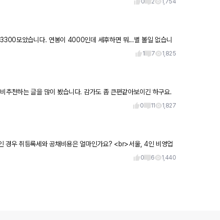
0
2
1,754
세후하면 뭐...별 볼일 없습니
1
7
1,825
 비추천하는 글을 많이 봤습니다. 감가도 좀 큰편같아보이긴 하구요.
0
11
1,827
 경우 취등록세와 공채비용은 얼마인가요? <br>서울, 4인 비영업
0
6
1,440