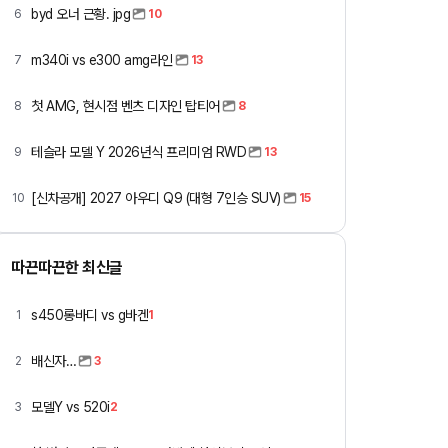
byd 오너 근황. jpg
6
10
m340i vs e300 amg라인
7
13
첫 AMG, 현시점 벤츠 디자인 탑티어
8
8
테슬라 모델 Y 2026년식 프리미엄 RWD
9
13
[신차공개] 2027 아우디 Q9 (대형 7인승 SUV)
10
15
따끈따끈한 최신글
s450롱바디 vs g바겐
1
1
배신자…
2
3
모델Y vs 520i
3
2