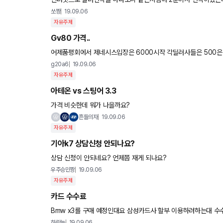
점사람꺼 보내두되는거에여? 예의가아닌거같아서..
쏘짱
19.09.06
자유주제
Gv80 가격..
어제품평회에서 제네시스입장은 6000시작 각딜러사들은 500은
에 기본필요 옵션넣으면 엔트리가 7000초중반 될것같네요..풀옵
g20a6
19.09.06
자유주제
아테온 vs 스팅어 3.3
가격 비슷한데 뭐가 나을까요?
흔들의자
19.09.06
자유주제
기아k7 상담신청 안되나요?
상담 신청이 안되네요? 언제쯤 재게 되나요?
우주승민짱
19.09.06
자유주제
카드 수수료
Bmw x3를 구매 예정인대요 삼성카드사 할부 이용하려하는대 수수료를 요구하네요 1000만당 20만원정도 붙는대는대...원래 그런가
요?
하람늘
19.09.06