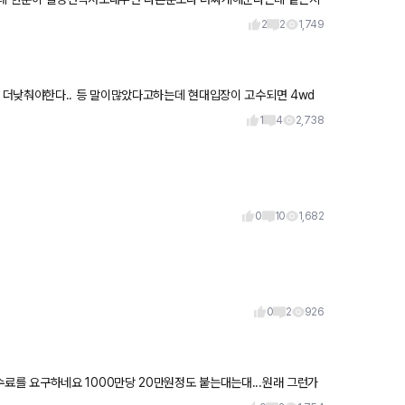
2
2
1,749
 더낮춰야한다.. 등 말이많았다고하는데 현대입장이 고수되면 4wd
션이 80
1
4
2,738
0
10
1,682
0
2
926