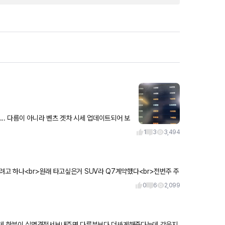
.. 다름이 아니라 벤츠 겟차 시세 업데이트되어 보
 2천 받고 c
1
3
3,494
려고 하나<br>원래 타고싶은거 SUV라 Q7계약했다<br>전번주 주
0
6
2,099
내주면 다른분보다 더싸게해준다는데 같은지