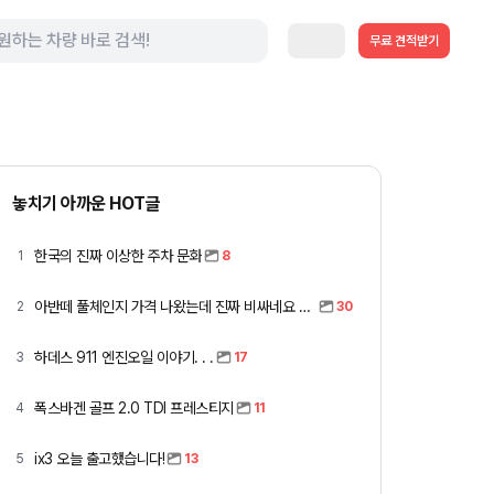
무료 견적받기
놓치기 아까운 HOT글
한국의 진짜 이상한 주차 문화
1
8
아반떼 풀체인지 가격 나왔는데 진짜 비싸네요 ㅎㅎ
2
30
하데스 911 엔진오일 이야기. . .
3
17
폭스바겐 골프 2.0 TDI 프레스티지
4
11
ix3 오늘 출고했습니다!
5
13