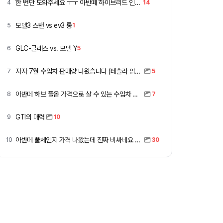
한 번만 도와주세요 ㅜㅜ 아반떼 하이브리드 인스 vs 폭스바겐 골프
4
14
모델3 스탠 vs ev3 롱
5
1
GLC-클래스 vs. 모델 Y
6
5
자자 7월 수입차 판매량 나왔습니다 (테슬라 압도적)
7
5
아반떼 하브 풀옵 가격으로 살 수 있는 수입차 모아봤습니다 (중고 포함)
8
7
GTI의 매력
9
10
아반떼 풀체인지 가격 나왔는데 진짜 비싸네요 ㅎㅎ
10
30