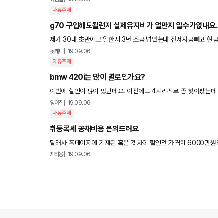
자유주제
g70 구입해도될런지 실제유지비가 얼만지 알수가없내요.
제가 30대 초반이고 일한지 3년 조금 넘었는대 전세자금빼고 현금3300모았습니다. 연봉이 4000인데 
다. 근데 g70 실제 타시는 분들 유지비가 어느정도 되는지
돗캐니
19.09.06
자유주제
bmw 420i는 많이 별로인가요?
이번에 할인이 많이 떴던데요. 이전에도 4시리즈로 좀 찾아봤는데
420i에 대해 어떻게 생각하시는지요.
잉어칩
19.09.06
자유주제
취등록세 공채비용 문의드려요
딜러사 홈페이지에 기재된 혹은 겟차에 할인전 가격이 6000만원인
용승용차, 디젤 1955cc요<br><b
지티용
19.09.06