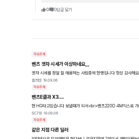
0
0
답글 달기
자유주제
벤츠 겟차 시세가 이상하네요,,,
겟차 시세를 정말 잘 애용하는 사람중에 한명입니다 항상 감사해요.
고있는데 사진과 같이 C350e 금융할인가가 8950만원이네요..?!
셀즈턴
19.09.06
자유주제
벤츠E클과 X3.....
현 HG타고있습니다 보낼때가 되서<br>벤츠220D 4M익스로 가
행해보고 취소 했습니다(도심연비
SC79
19.09.06
자유주제
같은 지점 다른 딜러
인터넷으로 딜러연락을 하다보니 같은지점에 2분이서 연락이왔는데 한분이 실명견적서보