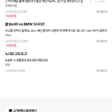
스카이캐슬 볼때 염정아가 몰던 레인지로버... 뭔가 넘 멋져보이고 앞
양재동간판
에 로고가 핵간나서 첫 드림카였는데 1억넘는다는 소리듣고 첫 차로
는 무리데쓰... 하디만 꿈은 누구나 한번쯤 꿀수잇짜나여?ㅋㅋㅋㅋ
3
4
2,279
19.09.13
자유주제
볼보s60 vs BMW 3시리즈
비교좀 부탁드릴게요.<br>세단 중에서 다른차 추천해 주셔도 됩니다~<br>차가 급하지
Kikiki
는 않아서 대기기간은 상관없습니다.
0
12
2,293
19.09.13
자유주제
노녀도고도도고
&@$”ㅛ로졸호오호오료요여로오로
종문
0
0
845
19.09.13
고객센터 문의하기