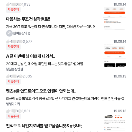
하던데 어떤가요추천부탁드려요
1
6
1,933
19.09.14
자유주제
다음차는 무조건 삼각별로!!
지금 3GT 타고 있는데 다 만족합니다. 다만, 다음번 차량 구매시에
는 삼각별 가솔린으로 가고싶네요 제가 눈여겨 보고있는 벤츠 E클래
한여름밤의꿈
스 300e 모델 다음번엔 꼭 삽니다!!!
4
3
3,577
19.09.14
자유주제
A클 이번에 넘 이쁘게 나와서..
20대 후반남 인데 어릴때 한번 타보는것도 좋을가같아열
봉천동삼겹살
0
9
2,605
19.09.13
자유주제
벤츠e클 안드로이드 오토 연결이 안되는데..
최근에 e클 뽑았고 삼성 정품 c타입 선 사가지고 연결했는데요 차량이 핸드폰 인식을 갤
쌩쌩마이카
럭시로 못하더라구요. 이거 어떻게 해야되는지 아시는분 계세요?? 딜러도 잘 모르더라구
요ㅜㅜ
1
8
1,631
19.09.13
자유주제
전적으로 레인지로버를 믿고싶습니닷&gt;&lt;