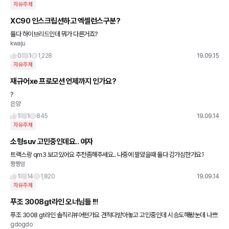
자유주제
XC90 인스크립션하고 엑셀런스구분?
둘다 하이브리드인데 뭐가 다른거죠?
kwaju
0
1
1,228
19.09.15
자유주제
재규어xe 프로모션 언제까지 인가요?
?
은양
1
1
845
19.09.14
자유주제
소형suv 고민중인데요.. 여자
트랙스랑 qm3 보고있어요 추천좀해주세요.. 나중에 팔았을때 둘다 감가심한가요?
짱짱잉
1
14
1,820
19.09.14
자유주제
푸조 3008gt라인 오너님들 !!!
푸조 3008 gt라인 솔직리뷰어떤가요 견적다받아놓고 고민중인데 시승도해봤눈데 나쁘
gdogdo
지는않은데 19년식 어떤가요 벤츠a클 풀체인지 랑고민중입니다 푸조서비스도안좋다고