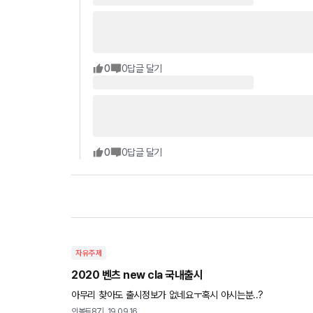
0
0
답글 달기
0
0
답글 달기
자유주제
2020 벤츠 new cla 국내출시
아무리 찾아도 출시정보가 없네요ㅜ혹시 아시는분..?
인볼트87
19.09.16