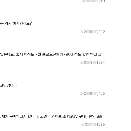
1
5
1,411
통은 역시 뱀베인가요?
0
5
1,440
있는데요. 혹시 아직도 7월 프로모션처럼 -900 정도 할인 받고 살
0
3
1,284
를 선택해야할지 고민입니다
2
6
1,455
 구매하고자 합니다. 고민 1. 와이프 소형SUV 구매 , 본인 출퇴
0
1
1,285