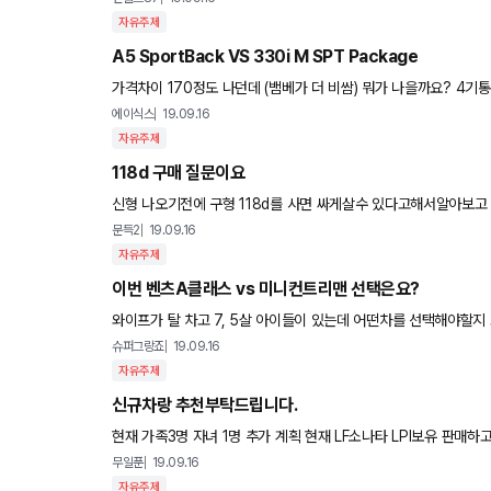
자유주제
A5 SportBack VS 330i M SPT Package
가격차이 170정도 나던데 (뱀베가 더 비쌈) 뭐가 나을까요? 4기
에이식스
19.09.16
자유주제
118d 구매 질문이요
신형 나오기전에 구형 118d를 사면 싸게살수 있다고해서알아보고 
수 있을까요? 재고는 있는지 모르겠네요... 혹시 아시는분 계신
문득2
19.09.16
자유주제
이번 벤츠A클래스 vs 미니컨트리맨 선택은요?
와이프가 탈 차고 7, 5살 아이들이 있는데 어떤차
슈퍼그랑죠
19.09.16
자유주제
신규차랑 추천부탁드립니다.
현재 가족3명 자녀 1명 추가 계획 현재 LF소나타 LPI보유 판매하고 새차
근 500만원 짜리구매 (벤츠 A시리즈 , 추천부탁
무일푼
19.09.16
자유주제