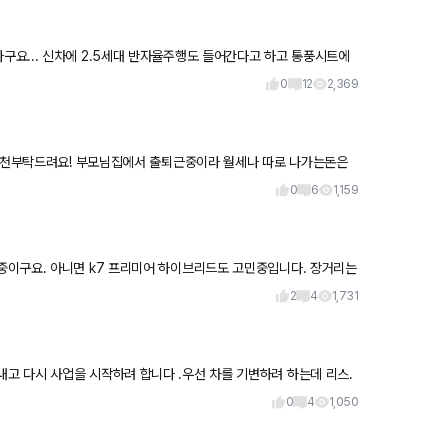
0
12
2,369
 추천부탁드려요! 부모님집에서 출퇴근중이라 월세나 따로 나가는돈은
0
6
1,159
요. 아니면 k7 프리미어 하이브리드도 고민중입니다. 장거리는
 근
2
4
1,731
0
4
1,050