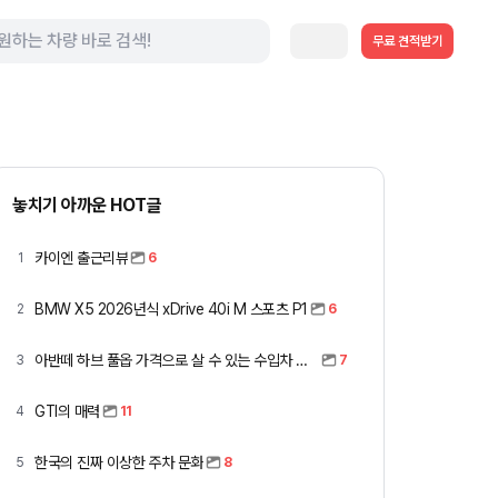
무료 견적받기
놓치기 아까운 HOT글
카이엔 출근리뷰
1
6
BMW X5 2026년식 xDrive 40i M 스포츠 P1
2
6
아반떼 하브 풀옵 가격으로 살 수 있는 수입차 모아봤습니다 (중고 포함)
3
7
GTI의 매력
4
11
한국의 진짜 이상한 주차 문화
5
8