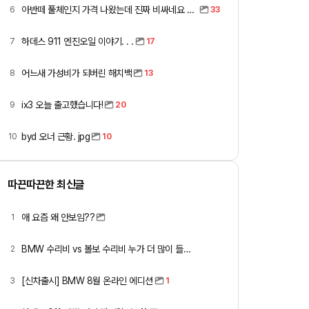
아반떼 풀체인지 가격 나왔는데 진짜 비싸네요 ㅎㅎ
6
33
하데스 911 엔진오일 이야기. . .
7
17
어느새 가성비가 되버린 해치백
8
13
ix3 오늘 출고했습니다!
9
20
byd 오너 근황. jpg
10
10
따끈따끈한 최신글
애 요즘 왜 안보임??
1
BMW 수리비 vs 볼보 수리비 누가 더 많이 들까요 ㅎ
2
[신차출시] BMW 8월 온라인 에디션
3
1