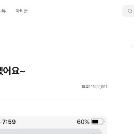
리뷰
아티클
겠어요~
19.09.16
1,551