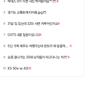
하데스 911 이쁜 사진 찍어왔어요^^
4
8
경기도 교통호재 티어표.jpg
5
31살 집 없는데 320i 사면 카푸어인가요
6
8
GV70 4륜 질문드립니다
7
6
5인 가족 제주도 여행가는데 렌트카 뭐 빌릴까요 ㅎ
8
5
요즘 잘나가는 30대 남자들이 타고다니는 차
9
9
X5 50e vs 40i
10
13