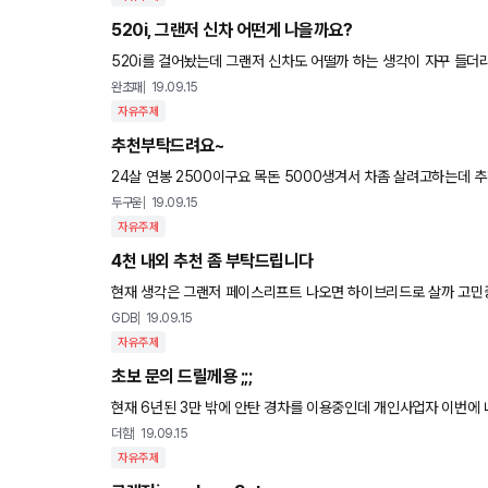
520i, 그랜저 신차 어떤게 나을까요?
520i를 걸어놨는데 그랜저 신차도 어떨까 하는 생각이 자꾸 들더라구요... 신차에 2.5세대 반자율주행도 들어간다고 하고 통풍시트에
어라운드뷰 같은 편의사항 차이도 있고 3.0 6기통 엔진
완초패
19.09.15
자유주제
추천부탁드려요~
24살 연봉 2500이구요 목돈 5000생겨서 차좀 살려고하는데
없습니다!
두구욷
19.09.15
자유주제
4천 내외 추천 좀 부탁드립니다
현재 생각은 그랜저 페이스리프트 나오면 하이브리드로 살까 고민중이구
한달에 한두번 정도 뛸거같고 현재는 2인가족이고 주 용도는 주말
GDB
19.09.15
자유주제
초보 문의 드릴께용 ;;;
현재 6년된 3만 밖에 안탄 경차를 이용중인데 개인사업자 이번에 내고 다시 사업을 시작하려 합니다 .우선 차를 기변하려 하는데 리스.
렌탈. 1-2년된 중고차. 4천만원 미만 가격 예상중 어느
더함
19.09.15
자유주제