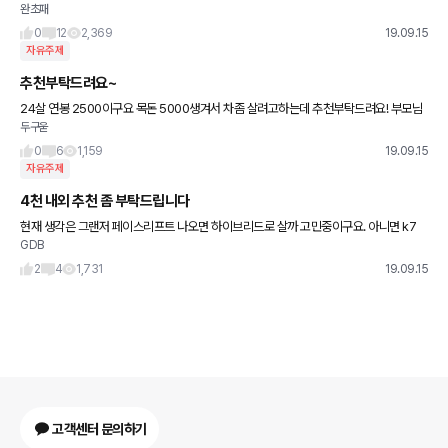
완초패
대 반자율주행도 들어간다고 하고 통풍시트에 어라운드뷰 같은 편의사항 차이도 있고 3.
0 6기통 엔진
0
12
2,369
19.09.15
자유주제
추천부탁드려요~
24살 연봉 2500이구요 목돈 5000생겨서 차좀 살려고하는데 추천부탁드려요! 부모님
두구욷
집에서 출퇴근중이라 월세나 따로 나가는돈은없습니다!
0
6
1,159
19.09.15
자유주제
4천 내외 추천 좀 부탁드립니다
현재 생각은 그랜저 페이스리프트 나오면 하이브리드로 살까 고민중이구요. 아니면 k7
GDB
프리미어 하이브리드도 고민중입니다. 장거리는 한달에 한두번 정도 뛸거같고 현재는 2
인가족이고 주 용도는 주말 근
2
4
1,731
19.09.15
고객센터 문의하기