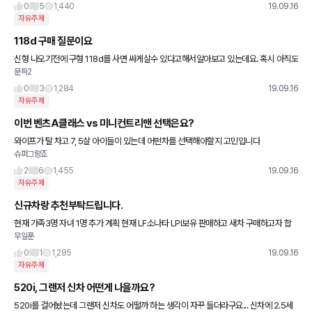
0
5
1,440
19.09.16
자유주제
118d 구매 질문이요
신형 나오기전에 구형 118d를 사면 싸게살수 있다고해서알아보고 있는데요. 혹시 아직도
문득2
7월 프로모션처럼 -900 정도 할인 받고 살 수 있을까요? 재고는 있는지 모르겠네요... 혹
시 아시는분 계신
0
3
1,284
19.09.16
자유주제
이번 벤츠A클래스 vs 미니컨트리맨 선택은요?
와이프가 탈 차고 7, 5살 아이들이 있는데 어떤차를 선택해야할지 고민입니다
슈퍼그랑죠
2
6
1,455
19.09.16
자유주제
신규차랑 추천부탁드립니다.
현재 가족3명 자녀 1명 추가 계획 현재 LF소나타 LPI보유 판매하고 새차 구매하고자 합
무일푼
니다. 고민 1. 와이프 소형SUV 구매 , 본인 출퇴근 500만원 짜리구매 (벤츠 A시리즈 , 추
천부탁
0
1
1,285
19.09.16
자유주제
520i, 그랜저 신차 어떤게 나을까요?
520i를 걸어놨는데 그랜저 신차도 어떨까 하는 생각이 자꾸 들더라구요... 신차에 2.5세