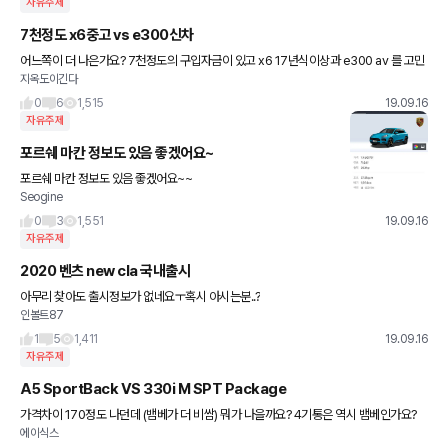
자유주제
7천정도 x6중고 vs e300신차
어느쪽이 더 나은가요? 7천정도의 구입자금이 있고 x6 17년식이상과 e300 av 를 고민
지옥도이긴다
중에있습니다 아님 520dmsp 신차같은중고도 생각하고요 귀한 생각들 부탁드립니다
0
6
1,515
19.09.16
자유주제
포르쉐 마칸 정보도 있음 좋겠어요~
포르쉐 마칸 정보도 있음 좋겠어요~~
Seogine
0
3
1,551
19.09.16
자유주제
2020 벤츠 new cla 국내출시
아무리 찾아도 출시정보가 없네요ㅜ혹시 아시는분..?
인볼트87
1
5
1,411
19.09.16
자유주제
A5 SportBack VS 330i M SPT Package
가격차이 170정도 나던데 (뱀베가 더 비쌈) 뭐가 나을까요? 4기통은 역시 뱀베인가요?
에이식스