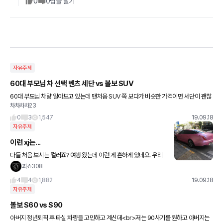
0
0
답글 달기
자유주제
60대 부모님 차 선택 벤츠 세단 vs 볼보 SUV
60대 부모님 차량 알아보고 있는데 맨처음 SUV 쪽 보다가 비슷한 가격이면 세단이 괜찮
차차차차23
은것 같아서 고민이 많이 생기네요 <br><br>차량 운행은 주말마다 하실꺼라 가솔린 제
0
3
1,547
19.09.18
자유주제
이런 xj는...
다들 처음 보시는 컬러죠? 여행 왔는데 이런 게 흔하게 있네요. 우리
나라도 간혹 벤츠 이런 래핑 봣는데 재규어 플래그십에 이런 컬러는
푀죠308
ㄷㄷ
4
4
1,882
19.09.18
자유주제
볼보 S60 vs S90
아버지 정년퇴직 후 타실 차량을 고민하고 계신데<br>저는 90사기를 원하고 아버지는