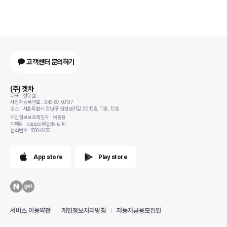
고객센터 문의하기
(주) 겟차
대표 : 정유철
사업자등록번호 : 243-87-00137
주소 : 서울특별시 강남구 삼성로91길 32 10층, 11층, 12층
개인정보보호책임자 : 이동용
이메일 : support@getcha.kr
전화번호: 1800-0456
App store
Play store
서비스 이용약관
개인정보처리방침
자동차금융모집인