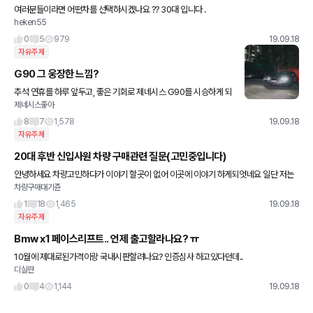
여러분들이라면 어떤차를 선택하시겠나요 ?? 30대 입니다 .
heken55
0
5
979
19.09.18
자유주제
G90 그 웅장한 느낌?
추석 연휴를 하루 앞두고, 좋은 기회로 제네시스 G90를 시승하게 되
제네시스좋아
었다. 웅장한 그릴에서부터 앞도하는 첫인상. 다른차에서도 많이 보
았던 웰컴 라이트였지만, 뭐랄까 반가운 기분이 들었다. 추석
8
7
1,578
19.09.18
자유주제
20대 후반 신입사원 차량 구매관련 질문(고민중입니다)
안녕하세요 차량고민하다가 이야기 할곳이 없어 이곳에 이야기 하게되엇네요 일단 저는
차량구매대기쥰
쉐보레 크루즈 11년식 2년몰다가 이번에 아버지가 차량 변경을 지원해주셔서 구매 대기
중인데 금액은 3000만원대 생
1
18
1,465
19.09.18
자유주제
Bmw x1 페이스리프트.. 언제 출고할라나요? ㅠ
10월에 제대로된가격이랑 국내시판할려나요? 인증심사 하고있다던데..
디실란
0
4
1,144
19.09.18