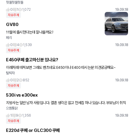
헛둘헛둘헛둘
60을 원하시는데<br>크기차이만 나고 별 차이를 모르겠어요,, 차알못이여서,,<br
0
1
1,072
19.09.18
자유주제
GV80
11월에 출시한다는데 잘나올까요?
페리
0
4
1,539
19.09.18
자유주제
E450쿠페 출고하신분 있나요?
이래저래 따져보면 그래도 벤츠네요 E450이나 E400 타시는분 의견궁금해요~
탈퇴자
0
2
852
19.09.18
자유주제
530i vs e300ex
지방사는 일반 남자 사람입니다. 결혼 생각은 없고 전세집 하나 있습니다. 부모님이 취직
으뜸통닭
선물로 사주신 쏘나타 5년 정도 타던게 있습니다. 이제 차를 바꾸고 싶은데, 어떤 선택을
해야되는지 모르겠습니
1
9
1,356
19.09.18
자유주제
E220d 쿠페 or GLC300 쿠페