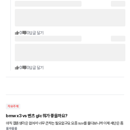
0
0
답글 달기
0
0
답글 달기
자유주제
bmw x3 vs 벤츠 glc 뭐가 좋을까요?
아직 결혼생각은 없어서 너무 큰차는 필요없구요 요즘 suv를 몰다보니까 이제 세단은 좀
룰루롤룰
불편하더라구요 가격대도 얼추비슷한거같고 차크기도 제가 딱 원하는 정도가 x3나 glc