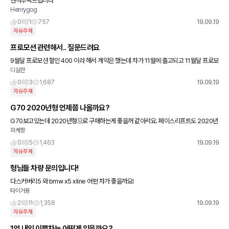
견적부탁드립니다
Henrygog
0
1
757
19.09.19
자유주제
프로모션 관련해서.. 질문드려요
9월달 프로모션 할인 400 이라 해서 계약은 했는데 차가 11월에 출고되고 11월달 프로모
디실란
션이 할인 200 이면 어떻게되는거죠?
0
3
1,687
19.09.19
자유주제
G70 2020년형 언제쯤 나올까요?
G70보고있는데 2020년형으로 구매하는게 좋을꺼 같아서요. 페이스리프트도 2020년
피케짱
에 하는건지도 궁금하네요?
0
5
1,463
19.09.19
자유주제
형님들 차량 문의입니다!
다스커버리5 와 bmw x5 xline 어떤 차가 좋을까요!
타이거용
2
11
1,358
19.09.19
자유주제
1억 내외 이쁜차는 어떤게 있을까요?