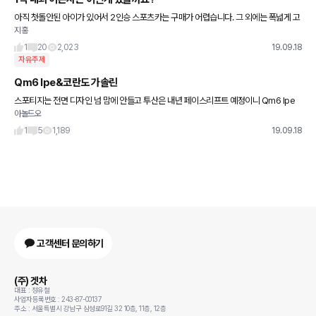
아직 첫돌안된 아이가 있어서 2인승 스포츠카는 구매가 어렵습니다. 그 외에는 폭넓게 고
지홍
민중이라 질문올려봅니다. 카이엔은..제 예산상 무리고르반떼 정도 눈여겨보고있습니다
1
20
2,023
19.09.18
자유주제
Qm6 lpe&코란도 가솔린
스포티지는 전면 디자인 넘 맘에 안들고 투산은 내년 페이스리프트 예정이니 Qm6 lpe
아놀드오
와코란도가솔린이 남네요 승차감 내구성 등 종합적으로 비교하면 어느게 나을까요~~ 이
번 구입하면 최하 10년 예상
1
5
1,189
19.09.18
고객센터 문의하기
(주) 겟차
대표 : 정유철
사업자등록번호 : 243-87-00137
주소 : 서울특별시 강남구 삼성로91길 32 10층, 11층, 12층