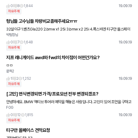
인데요 제가 차알못이
0
8
1,844
19.09.19
자유주제
형님들 고수님들 차량비교좀해주세요ㅠㅠ
32살이구 1.벤츠Gla220 2.bmw x1 25i 3.bmw x2 25i 4.폭스바겐 티구안 올스페이
박팀장님
스 이렇게 너무너무고민되서 선택을못하겠습니다.ㅠㅠ 차알못 남자사람이라 형님들이
옵션잘아시구
0
7
1,648
19.09.19
자유주제
지프 레니게이드 awd와 fwd의 차이점이 어떤건가요?
ㅁㅁ
문득2
1
2
1,252
19.09.19
자유주제
[고민] 연식변경되면 가격/프로모션 전부 변경되겠죠?
안녕하세요. BMW 액티브 투어러 예약을 해놓은 사람입니다. 고민이 있어 조언을 구하고
FOG
자 글을 올립니다. 액티브투어러 19년식을 8월에 예약했고, 이번달 초에 전량 재고 소진
되었다고 연락을 받았
0
12
1,815
19.09.19
자유주제
티구안 올페이스 견적요청