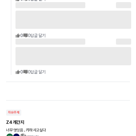
0
0
답글 달기
0
0
답글 달기
자유주제
Z4 개간지
너무 멋잇음 .. 캬하 사고싶다