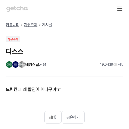
커뮤니티
자유주제
게시글
자유주제
디스스
태양스틸
19.04.19
745
Lv
61
드림칸데 왜 할인이 이따구야 ㅠ
0
공유하기