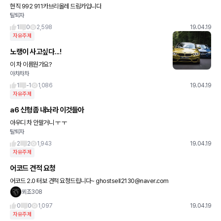
현직 992 911카브리올레 드림카입니다
탈퇴자
1
0
2,598
19.04.19
자유주제
노랭이 사고싶다...!
이 차 이름뭔가요?
아차차차
1
-1
1,086
19.04.19
자유주제
a6 신형좀 내놔라 이것들아
아우디 차 안팔거니 ㅜ ㅜ
탈퇴자
2
2
1,943
19.04.19
자유주제
어코드 견적 요청
어코드 2.0 터보 견적 요청드립니다~ ghostsell2130@naver.com
푀죠308
0
0
1,097
19.04.19
자유주제