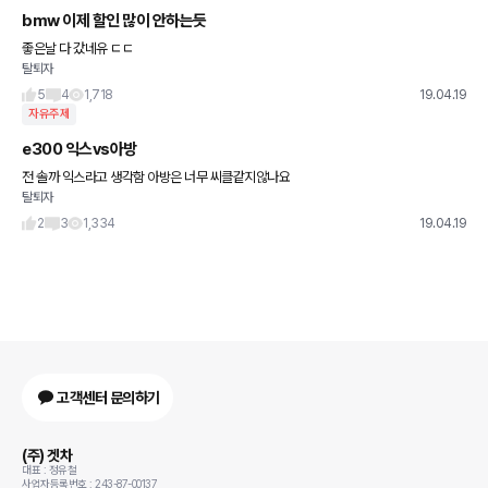
bmw 이제 할인 많이 안하는듯
좋은날 다 갔네유 ㄷㄷ
탈퇴자
5
4
1,718
19.04.19
자유주제
e300 익스vs아방
전 솔까 익스라고 생각함 아방은 너무 씨클같지않나요
탈퇴자
2
3
1,334
19.04.19
고객센터 문의하기
(주) 겟차
대표 : 정유철
사업자등록번호 : 243-87-00137