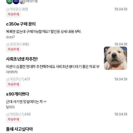
태양스틸
1
2
302
19.04.19
자유주제
c350e 구매 문의
목록엔 없는데 구매가능할까요? 할인등 상세 내용 부탁.
dool7
2
3
982
19.04.19
자유주제
사회초년생 차추천!
외관이 심플한 현대차 추천해주세요 사뢰초년생이 타기 좋은 차로 부
아차차차
탁드립니다!
1
7
1,401
19.04.19
자유주제
s90개이쁘다
근데 사기엔 망설여지는 차 ㅜ
탈퇴자
1
0
1,499
19.04.19
자유주제
폴쉐 사고싶다아