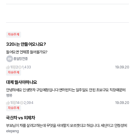
자유주제
320i 는 안들어오나요?
들어오면 언제쯤 들어올가요?
총알장전중
1
2
1,433
19.09.20
자유주제
대체 뭘사야하나요
안녕하세요 인생첫차 구입예정입니다 면허딴지는 일주일도 안된 초보구요 직장때문에
맹쮸
차가 당장 필요합니당 ㅠ 4천만원 모은거로 사려고 하는데 Suv가 넓게보인다해서 suv
에 더 눈이가네용 뭔가 더커서
1
14
2,094
19.09.20
자유주제
국산차 vs 외제차
부모님이 차를 살려고하는데 무엇을 사야할지 모르겟다고 하십니다. 세단이고 안정성에
elepeng
중점을 두고 있습니다. 벤츠 s 세단을 알아보시다가 국산 g90도 급관심가지셧습니다. 오