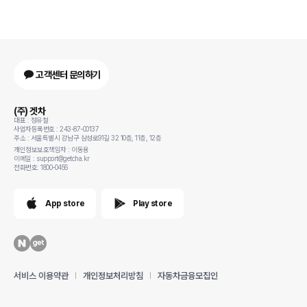
고객센터 문의하기
(주) 겟차
대표 : 정유철
사업자등록번호 : 243-87-00137
주소 : 서울특별시 강남구 삼성로91길 32 10층, 11층, 12층
개인정보보호책임자 : 이동용
이메일 : support@getcha.kr
전화번호: 1800-0456
App store
Play store
서비스 이용약관
개인정보처리방침
자동차금융모집인