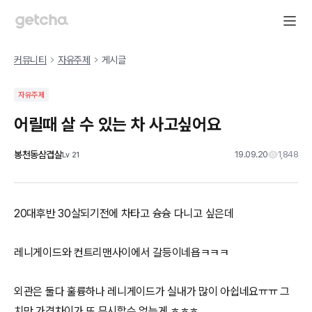
커뮤니티
자유주제
게시글
자유주제
어릴때 살 수 있는 차 사고싶어요
봉천동삼겹살
19.09.20
1,848
Lv
21
20대후반 30살되기전에 차타고 슝슝 다니고 싶은데
레니게이드와 컨트리맨사이에서 갈등이네욥ㅋㅋㅋ
외관은 둘다 훌륭하나 레니게이드가 실내가 많이 아쉽네요ㅠㅠ 그
치만 가격차이가 또 무시할수 없는게 ㅎㅎㅎ