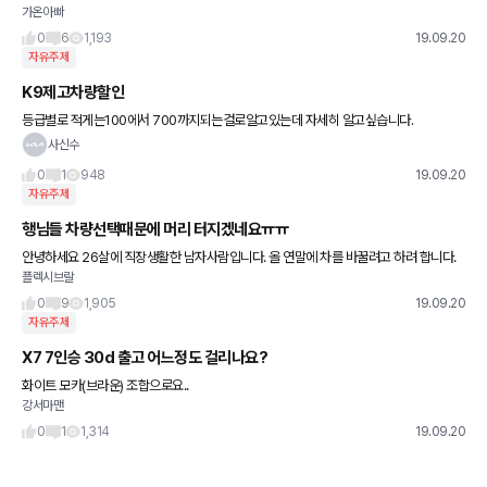
가온아빠
고있는데. 요즘 뽐뿌와서 차 바꾸고 싶은데 요정도 가격조건이면 승계 빨리 넘길수 있을까
요?
0
6
1,193
19.09.20
자유주제
K9제고차량할인
등급별로 적게는100에서 700까지되는걸로알고있는데 자세히 알고싶습니다.
사신수
0
1
948
19.09.20
자유주제
행님들 차량선택때문에 머리 터지겠네요ㅠㅠ
안녕하세요 26살에 직장생활한 남자사람입니다. 올 연말에 차를 바꿀려고 하려 합니다.
플렉시브랄
현재는 15년식 k3 20만키로 뛴 차로 운행중이에요. 차량은 셀토스 노블레스 나 소나타
하이브리드 프리미
0
9
1,905
19.09.20
자유주제
X7 7인승 30d 출고 어느정도 걸리나요?
화이트 모카(브라운) 조합으로요..
강서마맨
0
1
1,314
19.09.20