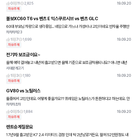
래타실려고하다보니 as같
0
11
2,825
19.09.20
자유주제
볼보XC60 T6 vs 벤츠 E 익스쿠르시브 vs 벤츠 GLC
60대 부모님 차량으로 생각중임... 네임으로 가느냐 가성비냐 고민이네요 반자율 주행만
차차차차23
있으면 벤츠인데....
1
7
1,699
19.09.20
자유주제
전기차 보조금이요~
올해 예약 걸어놓고 내년에 출고받으면 올해 기준으로 보조금적용되나요? 아니면 내년
서대문개고기
기준으로???
1
3
1,180
19.09.20
자유주제
GV80 vs 노틸러스
둘중에서 고민인데요. 어떻게 좋을가요?? 프레임은 노틸러스가 튼튼하다고 하는데요. 안
차차차초차
전성 측면에서 뭐가 좋을가요??
0
5
1,884
19.09.20
자유주제
렌트승계질문요
17년9월 출고받은 K7 2.4 리미티드 검정 인데 딱 2년남았거든요. 월에 52만원정도 내