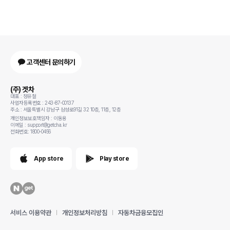
고객센터 문의하기
(주) 겟차
대표 : 정유철
사업자등록번호 : 243-87-00137
주소 : 서울특별시 강남구 삼성로91길 32 10층, 11층, 12층
개인정보보호책임자 : 이동용
이메일 : support@getcha.kr
전화번호: 1800-0456
App store
Play store
서비스 이용약관
개인정보처리방침
자동차금융모집인