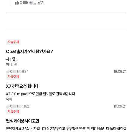
0
0
답글 달기
자유주제
Ctx6 출시가 언제쯤인가요?
시기좀...
허니아빠
0
1
834
19.09.21
자유주제
X7 견적요청 합니다
X7 3.0 m pack으로 현금 일시불로 견적 바랍니다
북이
0
1
1,182
19.09.21
자유주제
현실과이상사이고민
안녕하세요 33살 남자입니다 신혼부부이고 부부합산 연봉1억 약간넘습니다 둘다 집이잘