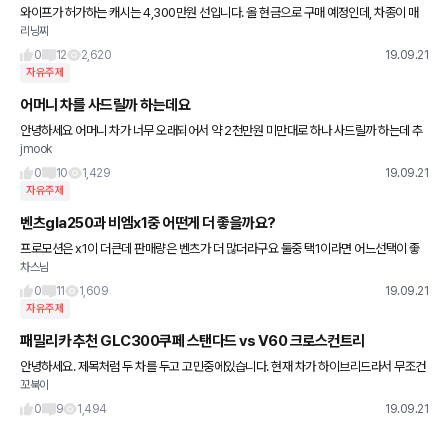
와이프가 허가하는 캐시는 4,300만원 선입니다. 올 현금으로 구매 예정인데, 차종이 매
리닝찌
력적이라면 약간의 할부 가능 유무를 구걸(?)해볼 생각입니다. 어떤 차종이 괜찮을까요?
세단 / SUV 모
0
12
2,620
19.09.21
자유주제
어머니 차를 사드릴까 하는데요
안녕하세요 어머니 차가 너무 오래되어서 약 2천만원 미만대로 하나 사드릴까 하는데 추
jmook
천 할만한 차 의견 좀 구하려고 합니다 예산이 많진 않지만 어떤 차가 좋을까요 큐엠3? 트
랙스? 아빤떼?
0
10
1,429
19.09.21
자유주제
벤츠gla250과 비엠x1중 어떤게 더 좋을까요?
프로모션은 x1이 더큰데 판매량은 벤츠가 더 많더라구요 둘중 택1이라면 어느선택이 좋
차스님
을까요? 둘다 가솔린모델기준 입니다
0
11
1,609
19.09.21
자유주제
패밀리카 추천 GLC300쿠페 스탠다드 vs V60 크로스컨트리
안녕하세요. 제목처럼 두 차를 두고 고민중에있습니다. 현재 차가 하이브리드라서 무조건
꼬북이
가솔린을 원합니다. 참고로 볼보는 대기걸어둔상태이고 순번상 대략 올해말 출고예상됩
니다. 가족은 저랑 와이프 2
0
9
1,494
19.09.21