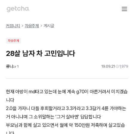
커뮤니티
자유주제
게시글
자유주제
28살 남자 차 고민입니다
류니
19.09.21
1,979
Lv
1
현재 아방이 md타고 있는데 눈에 계속 g70이 아른거려서 미치겠습
니다
2.0을 가자니 다들 후회할거라고 3.3가라고 3.3갈거 4륜 가야하는
거 아니냐며 그 소위말하는 ‘그거 살바엔’ 답답합니다
부모님과 함께 살고 있으면서 월에 약 150만원 저축하며 살고있습
니다.