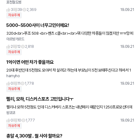
포천절도범
살지못해 도움없이결혼하였고 앞으로도 도움은못받습니다 1.8억 전세집에 대출1억있습
니다 현실은 아반떼인데 이상은 그랜
3
39
2,369
19.09.21
자유주제
5000~5500사이 너무고민이에요!
320d<br>푸조 508 <br>벤츠 c클<br><br>뭐 다양한 차종들이 많겠지만 ㅠㅠ맘에
아르방가르드
드는것들 나열해봤는데<br>저가격대에 어떤 차종이
2
12
2,818
19.09.21
자유주제
1억이면 어떤 차가 좋을까요
20대 후반인데 5천정도 모아서 차 살려고 하는데 부모님이 5천 보태주신다고 하셔서 1
hamyho
억정도 차 살려고 하는데 어떤 차가 괜찮을까요..? 제가 생각하는건 벤츠cls400d인데 아
우디a7풀체인지도 나
0
11
1,778
19.09.21
자유주제
펠리, 모하, 디스커스포츠 고민입니다ㅜ
펠리나 모하 5천정도 인데 디스커버리 스포츠는 내년페리 때문인지 1250프로모션이여
왕코코
서 가격이 셋다 비슷하더라구요<br>계속 고민중인데 형님들 조언부탁드립니다.<br>나
이는 30
0
10
1,777
19.09.21
자유주제
총알 4,300발.. 뭘 사야 할까요?