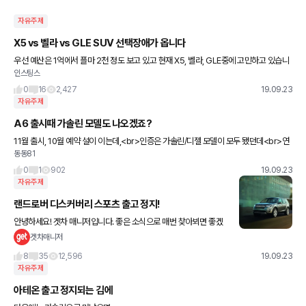
자유주제
X5 vs 벨라 vs GLE SUV 선택장애가 옵니다
우선 예산은 1억에서 플마 2천 정도 보고 있고 현재 X5, 벨라, GLE중에 고민하고 있습니
인스팅스
다. 원래는 GLE쿱이나 X6 생각했는데 얘들은 기약이 없고, 카이옌은 13개월ㅋㅋ 기다려
야 한다고
0
16
2,427
19.09.23
자유주제
A6 출시때 가솔린 모델도 나오겠죠?
11월 출시, 10월 예약 설이 이는데,<br>인증은 가솔린/디젤 모델이 모두 됐던데<br>연
동동81
비는 디젤만 완료된거 같더라구요<br>10월 예약까지 얼마 안남았다면,
0
1
902
19.09.23
자유주제
랜드로버 디스커버리 스포츠 출고 정지!
안녕하세요! 겟차 매니저입니다. 좋은 소식으로 매번 찾아뵈면 좋겠
지만 ... 오늘도 출고 정지 소식입니다! 이번에는 랜드로버 디스커버리
겟차매니저
차량입니다. 디스커버리 스포츠 차량이 출고가 정지 된 정확한
8
35
12,596
19.09.23
자유주제
아테온 출고 정지되는 김에