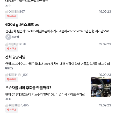
다음에는 가솔린으로 만났으면 ㅠㅠ
노바
0
1
867
19.09.23
자유주제
630d gt M 스뽀츠 oe
옵션강화 된건가요?<br>어떤부분이 추가되었을까요?<br>2020년 신형 계기판으로
변경된 모델은 언제 나올까요?
주리킴
1
1
1,678
19.09.23
자유주제
겟차 담당자님
연일 노고에 수고가 많으십니다. <br>겟차에 대해 호감이 있어 어플을 설치를 하고 여러
탈퇴자
차종들을 둘러보고 게시판도 재미있게 읽고 있습니다. 견적도 1회 요청하였고 구매도 생
각 중에 있는
5
14
1,801
19.09.23
자유주제
무슨차를 사야 후회를 안할까요?
현재 C43타고있는데 키로수가 벌써 10만이 넘어서 와이프 주기로
JHK
하고 차를 한대 더 사기로했습니다. 아이는 두명있습니다. 오늘 이것
저것 구경도 하고 일부는 시승도 해보고왔습니다. 1. E350 4
9
11
4,495
19.09.23
자유주제