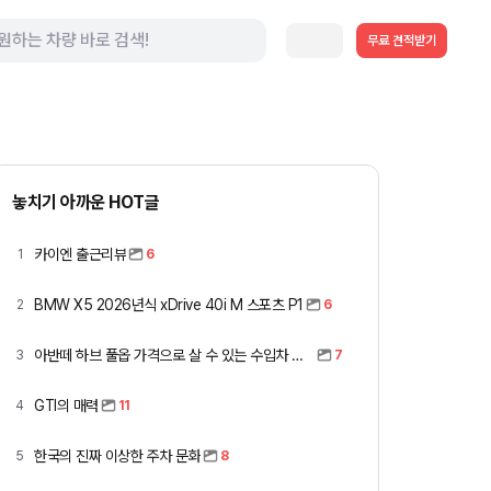
무료 견적받기
놓치기 아까운 HOT글
카이엔 출근리뷰
1
6
BMW X5 2026년식 xDrive 40i M 스포츠 P1
2
6
아반떼 하브 풀옵 가격으로 살 수 있는 수입차 모아봤습니다 (중고 포함)
3
7
GTI의 매력
4
11
한국의 진짜 이상한 주차 문화
5
8