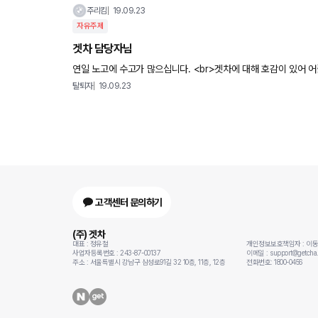
주리킴
19.09.23
자유주제
겟차 담당자님
연일 노고에 수고가 많으십니다. <br>겟차에 대해 호감이 있어 
있습니다. 견적도 1회 요청하였고 구매도 생각 중에 있는
탈퇴자
19.09.23
고객센터 문의하기
(주) 겟차
대표 : 정유철
개인정보보호책임자 : 이
사업자등록번호 : 243-87-00137
이메일 : support@getcha.
주소 : 서울특별시 강남구 삼성로91길 32 10층, 11층, 12층
전화번호: 1800-0456