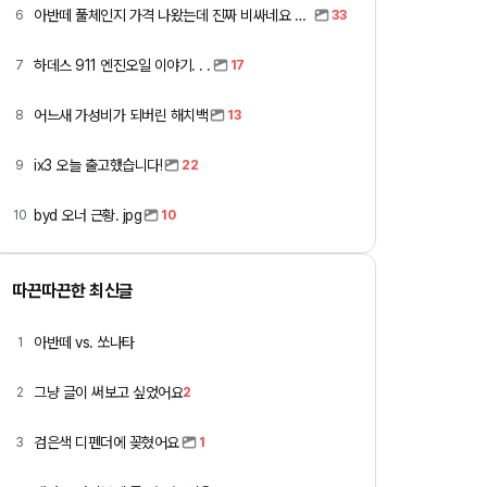
아반떼 풀체인지 가격 나왔는데 진짜 비싸네요 ㅎㅎ
6
33
하데스 911 엔진오일 이야기. . .
7
17
어느새 가성비가 되버린 해치백
8
13
ix3 오늘 출고했습니다!
9
22
byd 오너 근황. jpg
10
10
따끈따끈한 최신글
아반떼 vs. 쏘나타
1
그냥 글이 써보고 싶었어요
2
2
검은색 디펜더에 꽂혔어요
3
1