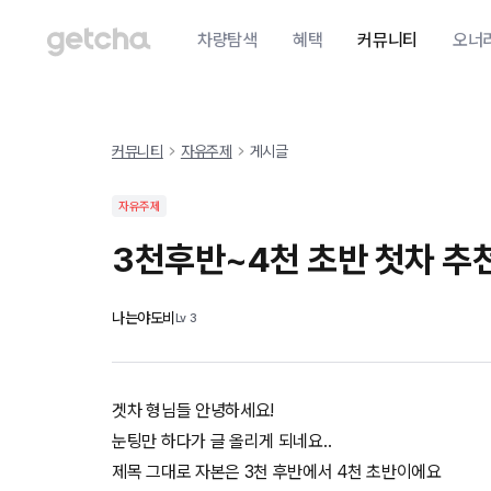
차량탐색
혜택
커뮤니티
오너
커뮤니티
자유주제
게시글
자유주제
3천후반~4천 초반 첫차 추천
나는야도비
Lv
3
겟차 형님들 안녕하세요!
눈팅만 하다가 글 올리게 되네요..
제목 그대로 자본은 3천 후반에서 4천 초반이에요