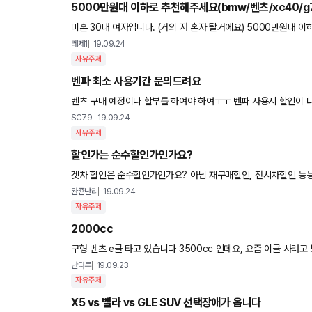
5000만원대 이하로 추천해주세요(bmw/벤츠/xc40/g
미혼 30대 여자입니다. (거의 저 혼자 탈거에요) 5000만원대
만 해서 연비 많이 따지지 않습니다 차 엄청 잘 나가고 그런거 필
레제1
19.09.24
자유주제
벤파 최소 사용기간 문의드려요
벤츠 구매 예정이나 할부를 하여야 하여ㅜㅜ 벤파 사용시 할인이 
지요? 그리고 신차보상보험은 완납하면 사라지는지요? 오너님들 
SC79
19.09.24
자유주제
할인가는 순수할인가인가요?
겟차 할인은 순수할인가인가요? 아님 재구매할인, 전시차할인 등
완죤난리
19.09.24
자유주제
2000cc
구형 벤츠 e클 타고 있습니다 3500cc 인데요, 요즘 이클 사려고 보니 거의 2000cc 던데요.. 6기통 타다가 4기통 타시는
시던가요?? 힘 딸리고 시끄럽지 않은지요? 다운 사이징
난다루
19.09.23
자유주제
X5 vs 벨라 vs GLE SUV 선택장애가 옵니다