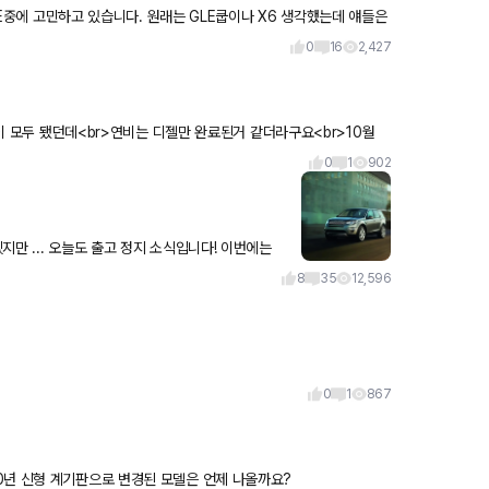
래는 GLE쿱이나 X6 생각했는데 얘들은
0
16
2,427
델이 모두 됐던데<br>연비는 디젤만 완료된거 같더라구요<br>10월
0
1
902
.. 오늘도 출고 정지 소식입니다! 이번에는
 정지 된 정확한
8
35
12,596
0
1
867
0년 신형 계기판으로 변경된 모델은 언제 나올까요?