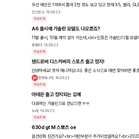
우선 예산은 1억에서 플마 2천 정도 보고 있고 현재 X5, 벨라, GLE중에 고민하고 있습니다. 원
기약이 없고, 카이옌은 13개월ㅋㅋ 기다려야 한다고
인스팅스
19.09.23
자유주제
A6 출시때 가솔린 모델도 나오겠죠?
11월 출시, 10월 예약 설이 이는데,<br>인증은 가솔린/디젤 모
예약까지 얼마 안남았다면,
동동81
19.09.23
자유주제
랜드로버 디스커버리 스포츠 출고 정지!
안녕하세요! 겟차 매니저입니다. 좋은 소식으로 매번 찾아뵈면 좋겠지만 .
랜드로버 디스커버리 차량입니다. 디스커버리 스포츠 차량이 출고가
겟차매니저
19.09.23
자유주제
아테온 출고 정지되는 김에
다음에는 가솔린으로 만났으면 ㅠㅠ
노바
19.09.23
자유주제
630d gt M 스뽀츠 oe
옵션강화 된건가요?<br>어떤부분이 추가되었을까요?<br>202