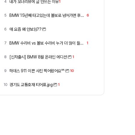
내가 오너리뷰에 글 안쓰는 이유
4
1
BMW 15년째 타고있는데 볼보로 넘어가면 후회할까요 ?
5
6
애 요즘 왜 안보임??
6
BMW 수리비 vs 볼보 수리비 누가 더 많이 들까요 ㅎ
7
1
[신차출시] BMW 8월 온라인 에디션
8
1
하데스 911 이쁜 사진 찍어왔어요^^
9
10
경기도 교통호재 티어표.jpg
10
1