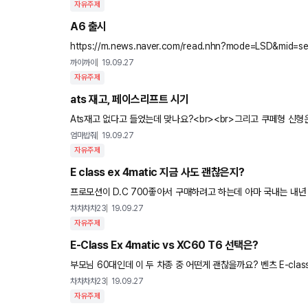
자유주제
A6 출시
https://m.news.naver.com/read.nhn?mode=LSD&mid
출시
까이까이
19.09.27
자유주제
ats 재고, 페이스리프트 시기
Ats재고 없다고 들었는데 맞나요?<br><br>그리고 쿠페형 신형
엄마밥줘
19.09.27
자유주제
E class ex 4matic 지금 사도 괜찮은지?
프로모션이 D.C 700좋아서 구매하려고 하는데 아마 국내는 내년 
매해도 나쁘지 않은지요??<br>
차차차차23
19.09.27
자유주제
E-Class Ex 4matic vs XC60 T6 선택은?
부모님 60대인데 이 두 차종 중 어떤게 괜찮을까요? 벤츠 E-class Ex 4matic 장점: 디자인, 네임 고급스러움 단점: 반자율 주행 제외,
내년 페이스리프트 의견: 벤츠 페이스리프트
차차차차23
19.09.27
자유주제