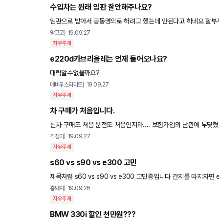
수입차는 원래 임판 잘안해주나요?
임판으로 받아서 공동명의로 하려고 했는데 안된다고 하네요 할부껴
왕코코
19.09.27
자유주제
e220d카브리올레는 언제 들어오나요?
대략알수없을까요?
메비우스라이트
19.09.27
자유주제
차 구매가 처음입니다.
신차 구매도 처음 운전도 처음인지라.... 보험가입의 난관에 부딪혔습니다ㅠㅠ 어느 보험사가 좋을지 주변 문의 결과는 두 가지로 나뉘
었는데요 1. 다 똑같다. 보험 가격 비교해서 가장 저렴한 곳
걱정이
19.09.27
자유주제
s60 vs s90 vs e300 고민
제목처럼 s60 vs s90 vs e300 고민중입니다 간지를 따지자면
눈에 밟히네요 여러분들의 선택은 어떤지 의견 여쭈어 봅
홍돼지
19.09.26
자유주제
BMW 330i 할인 천만원???