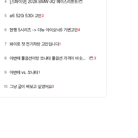
[스파이샷] 2028 BMW iX2 페이스리프트
4
a6 520i 530i 고민
5
2
현행 5시리즈 -> 더뉴 아이오닉6 기변고민
6
4
와이프 첫 전기차량 고민입니다
7
1
아반떼 풀옵션이랑 쏘나타 풀옵션 가격이 비슷하네요
8
3
아반떼 vs. 쏘나타
9
1
그냥 글이 써보고 싶었어요
10
3