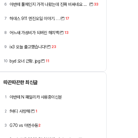
아반떼 풀체인지 가격 나왔는데 진짜 비싸네요 ㅎㅎ
6
33
하데스 911 엔진오일 이야기. . .
7
17
어느새 가성비가 되버린 해치백
8
13
ix3 오늘 출고했습니다!
9
23
byd 오너 근황. jpg
10
11
따끈따끈한 최신글
아반떼 N 패밀리카 사용중이신분
1
f바디 사랑해
2
1
G70 vs 아엔수동
3
2