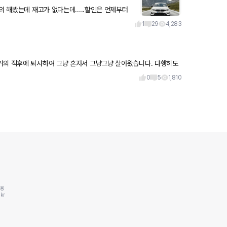
의 해봤는데 재고가 없다는데.....할인은 언제부터
1
29
4,283
0
5
1,810
동용
kr