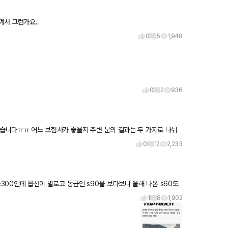
서 그런가요..
0
5
1,948
0
2
936
0
12
2,233
 e300인데 옵션이 별로고 동급인 s90을 보다보니 올해 나온 s60도
1
8
1,902