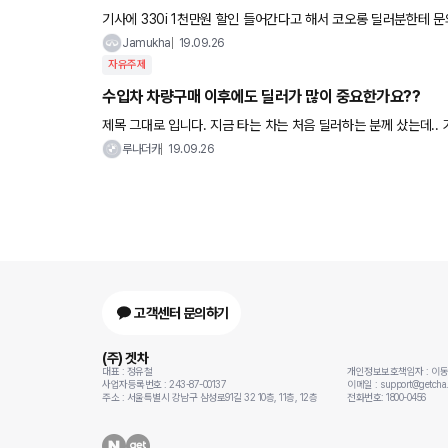
기사에 330i 1천만원 할인 들어간다고 해서 코오롱 딜러분한테 문
한건데 재고가 없나요?
Jamukha
19.09.26
자유주제
수입차 차량구매 이후에도 딜러가 많이 중요한가요??
제목 그대로 입니다. 지금 타는 차는 처음 딜러하는 분께 샀는데.. 거의 직후에 퇴사하여 그냥 혼자서 그냥그냥 살아왔습니다. 다행히도
차가 별다른 말썽이 없어서 문제가 없었나 봅니다. 지금
루나더카
19.09.26
고객센터 문의하기
(주) 겟차
대표 : 정유철
개인정보보호책임자 : 이
사업자등록번호 : 243-87-00137
이메일 : support@getcha.
주소 : 서울특별시 강남구 삼성로91길 32 10층, 11층, 12층
전화번호: 1800-0456