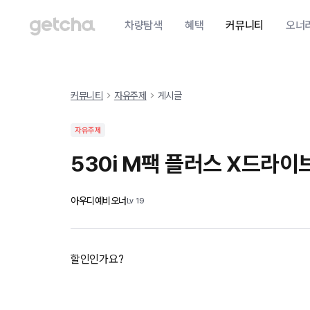
차량탐색
혜택
커뮤니티
오너
커뮤니티
자유주제
게시글
자유주제
530i M팩 플러스 X드라이
아우디예비오너
Lv
19
할인인가요?