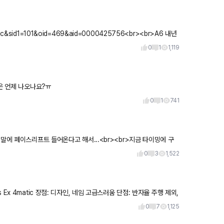
=sec&sid1=101&oid=469&aid=0000425756<br><br>A6 내년
0
1
1,119
은 언제 나오나요?ㅠ
0
1
741
말에 페이스리프트 들어온다고 해서...<br><br>지금 타이밍에 구
0
3
1,522
0
7
1,125