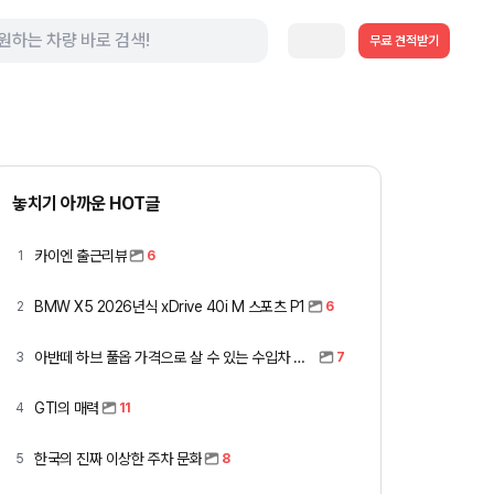
무료 견적받기
놓치기 아까운 HOT글
카이엔 출근리뷰
1
6
BMW X5 2026년식 xDrive 40i M 스포츠 P1
2
6
아반떼 하브 풀옵 가격으로 살 수 있는 수입차 모아봤습니다 (중고 포함)
3
7
GTI의 매력
4
11
한국의 진짜 이상한 주차 문화
5
8