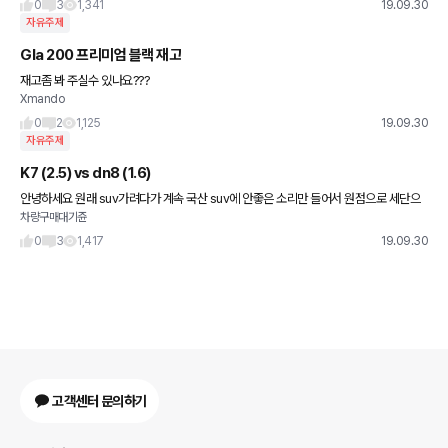
q7인것같은데 예
0
3
1,341
19.09.30
자유주제
Gla 200 프리미엄 블랙 재고
재고좀 봐 주실수 있나요???
Xmando
0
2
1,125
19.09.30
자유주제
K7 (2.5) vs dn8 (1.6)
안녕하세요 원래 suv가려다가 계속 국산 suv에 안좋은 소리만 들어서 원점으로 세단으
차량구매대기쥰
로 돌아왔네요... 아이는 없구요 결혼은 내년 5월에 합니당 현재 가지고 있는 금액이 350
0이라 K7 프
0
3
1,417
19.09.30
고객센터 문의하기