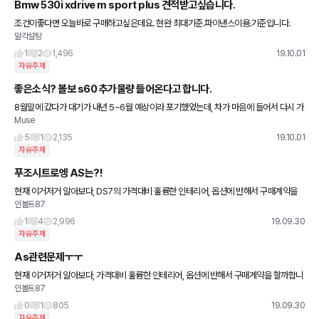
Bmw 530i xdrive m sport plus 견적받고싶습니다.
조건이좋다면 오늘바로 구매하고싶은데요. 현완 최대기준.파이낸스이용.기준입니다.
말각설탕
1
2
1,496
19.10.01
자유주제
좋은소식? 볼보 s60 추가물량 들어온다고 합니다.
8월말에 갔다가 대기가 내년 5~6월 예상이라 포기했었는데, 차가 마음에 들어서 다시 가
Muse
봤는데 예약이 너무 많아서 추가물량 확보했다고 하더라구요. 저는 오늘 계약해서 내년 1
~2월 차량인도 예상하고
5
1
2,135
19.10.01
자유주제
푸조시트로엥 AS는?!
현재 이거저거 알아보다, DS7의 가격대비 훌륭한 인테리어, 옵션에 반해서 구매계약을
인볼트87
할까합니다. 한가지 걸리는점은 PSA차량들의 AS인데요ㅠㅠ센터수 자체도 절대적으로
적구.. 오너분들의 의견이
1
4
2,996
19.09.30
자유주제
As관련문제ㅜㅜ
현재 이거저거 알아보다, 가격대비 훌륭한 인테리어, 옵션에 반해서 구매계약을 할까합니
인볼트87
다. 한가지 걸리는점은 PSA차량들의 AS인데요ㅠㅠ센터수 자체도 절대적으로 적구.. 오
너분들의 의견이 듣고싶습니
0
1
805
19.09.30
자유주제