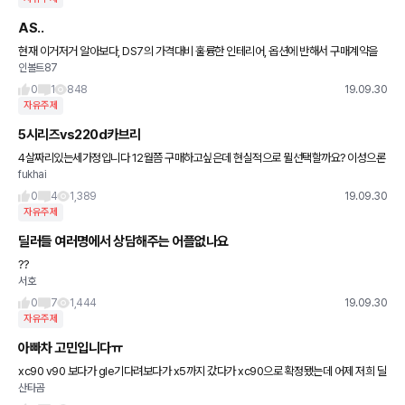
AS..
현재 이거저거 알아보다, DS7의 가격대비 훌륭한 인테리어, 옵션에 반해서 구매계약을
인볼트87
할까합니다. 한가지 걸리는점은 PSA차량들의 AS인데요ㅠㅠ센터수 자체도 절대적으로
적구.. 여러분들의 의견이
0
1
848
19.09.30
자유주제
5시리즈vs220d카브리
4살짜리있는세가정입니다 12월쯤 구매하고싶은데 현실적으로 뮐선택할까요? 이성으론
fukhai
5인데 오픈카는로망이라 고민되네요 카브리는 패밀라카로는무리인가요?
0
4
1,389
19.09.30
자유주제
딜러들 여러명에서 상담해주는 어플없나요
??
서호
0
7
1,444
19.09.30
자유주제
아빠차 고민입니다ㅠ
xc90 v90 보다가 gle기다려보다가 x5까지 갔다가 xc90으로 확정됐는데 어제 저희 딜
산타곰
러가 q7도 괜찮다며 시승차를 가져왔는데 괜찮더라구요 ㅠㅠ 자율주행빠진것만 아니면