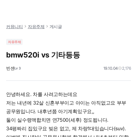
커뮤니티
자유주제
게시글
자유주제
bmw520i vs 기타등등
빈센
19.10.04
2,176
Lv
3
안녕하세요. 차를 사려고하는데요
저는 내년에 32살 신혼부부이고 아이는 아직없고요 부부공무원입
니다. 내후년쯤 아기계획있구요,,
둘이 실수령액합치면 연7500(세후) 정도됩니다.
34평짜리 집있구요 빚은 없고, 제 차량1대있습니다(suv).
이번에 집사람이 공무원시험에 합격해서 내년초부터 일할거같아서