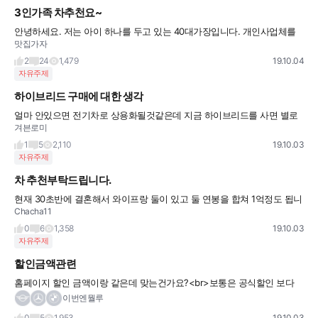
3인가족 차추천요~
안녕하세요. 저는 아이 하나를 두고 있는 40대가장입니다. 개인사업체를 운영하고 있으
맛집가자
며 세금을 제하고 (세후) 일반근로자로 환산하면 연봉은 2억~2억4천 즈음 됩니다. 대출
이나 여러 부채를 갚는걸
2
24
1,479
19.10.04
자유주제
하이브리드 구매에 대한 생각
얼마 안있으면 전기차로 상용화될것같은데 지금 하이브리드를 사면 별로일까요? 아니면
겨븐로미
차라리 내연기관 살바에는 하이브리드를 사는게 나을까요? 아니면 사지말고 전기차 상용
화 될때까지 기다릴까요 ㅋㅋ
1
5
2,110
19.10.03
자유주제
차 추천부탁드립니다.
현재 30초반에 결혼해서 와이프랑 둘이 있고 둘 연봉을 합쳐 1억정도 됩니다. 현재 둘다
Chacha11
차량을 소유하고 있고 제 차를 바꾸려고 합니다. 가격대는 5천 중반까지 생각하고있습니
다. 한 10년정도 오
0
6
1,358
19.10.03
자유주제
할인금액관련
홈페이지 할인 금액이랑 같은데 맞는건가요?<br>보통은 공식할인 보다 할인이 더 많은
게 기본인데 ~
이번엔뭘루
0
5
1,953
19.10.03