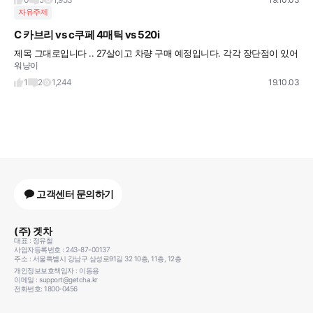
자유주제
C 카브리 vs c쿠페 4매틱 vs 520i
제목 그대로입니다 .. 27살이고 차량 구매 예정입니다. 각각 장단점이 있어서ㅠ고민이네
워냥이
요 C200카브리는 c300 다운사이징 모델이라 쿠페가 나을거 같기도 하고.. 부산이라 굳
이 4매틱 가야 하나
1
2
1,244
19.10.03
고객센터 문의하기
(주) 겟차
대표 : 정유철
사업자등록번호 : 243-87-00137
주소 : 서울특별시 강남구 삼성로91길 32 10층, 11층, 12층
개인정보보호책임자 : 이동용
이메일 : support@getcha.kr
전화번호: 1800-0456