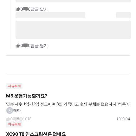
0
0
답글 달기
0
0
답글 달기
자유주제
M5 운행가능할까요?
연봉 세후 1억~1.1억 정도이며 3인 가족이고 현재 부채는 없습니다. 하루에 많아봐야 50
km주행하며 1년에 2~3번정도 장거리 주행있습니다. 가능할까요?
테마
0
5
1,013
19.10.04
자유주제
XC90 T8 인스크립션은 없네요