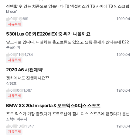
선택할 수 있는 차종으로 없습니다 T8 엑설런스와 T6 사이에 T8 인스크립션(PHEV) 모
khoon1
델이 있습니다
0
1
881
19.10.04
자유주제
530i Lux OE 와 E220d EX 중 뭐가 나을까요
말그대로 입니다. 디젤차는 출고보류도 있었고 요즘 문제가 많다는데 E220d 시승해보니
쑥쓰러미
연비도 좋고 소음도 예상외로 적더라구요. 개인적으로 EX가 확실히 고급지면서도 왜 하
차감이라는지도 알거 같
0
11
1,784
19.10.04
자유주제
2020 A6 사전계약
겟차에서도 진행하나요??
장용호
0
0
1,087
19.10.04
자유주제
BMW X3 20d m sporta & 포드익스&디스 스포츠
포드 익스가 가장 끌렸다가 프로모션에 잠시 디스 스포츠에 끝렸다가 옵션이 너무 없어
꼬복이아부지
서...ㅠ 최근 bmw x3에 완젼 꽂혔네요ㅎㅎ 고수님들은과연 셋중에 어디에 한표를 주시
는지 궁금합니다~^^
0
13
1,347
19.10.04
자유주제