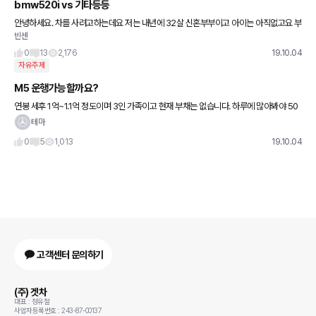
bmw520i vs 기타등등
안녕하세요. 차를 사려고하는데요 저는 내년에 32살 신혼부부이고 아이는 아직없고요 부
빈센
부공무원입니다. 내후년쯤 아기계획있구요,, 둘이 실수령액합치면 연7500(세후) 정도됩
니다. 34평짜리 집있구요
0
13
2,176
19.10.04
자유주제
M5 운행가능할까요?
연봉 세후 1억~1.1억 정도이며 3인 가족이고 현재 부채는 없습니다. 하루에 많아봐야 50
km주행하며 1년에 2~3번정도 장거리 주행있습니다. 가능할까요?
테마
0
5
1,013
19.10.04
고객센터 문의하기
(주) 겟차
대표 : 정유철
사업자등록번호 : 243-87-00137