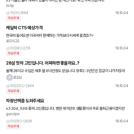
x3 가솔린 출시 계획이 있을지 아시는 분 계신가요? 확인 부탁드립니다!
richp
1
1
894
19.10.04
자유주제
캐딜락 CT5 예상가격
한국에 들어오면 미국에서 판매하는 가격보다 비싸게 팔겠죠?ㅜ
로드리고2
0
9
2,113
19.10.04
자유주제
28살 첫차 고민입니다. 어찌하면 좋을까요..?
올해 28이고 수입은 세후 월 610만정도 받습니다. 향후2-3년간은 집값이 나가지않아
고정지출금액은 적습니다. 현재 2천만원정도 모아놨고 나중에 언제 외제차 타보나 20대
포도당
끝나기전에 타야지 하고
0
23
1,944
19.10.04
자유주제
차량선택좀 도와주세요
x3 20d , 530i 중에 고민중입니다. 병원 레지던트 생활중이라 주로 출퇴근용이겠지만
guccijos
가끔 캠핑도 다니기도하는 30살 남자입니다. 530좀 아재가타는거 같다고 친구들은 x3
가라하는데 조언좀
0
5
1,609
19.10.04
자유주제