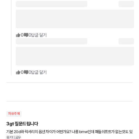
0
0
답글 달기
0
0
답글 달기
자유주제
3gt 질문드립니다
기본 20d와 럭셔리의 옵션 차이가 어떤가요? 나름 bmw인데 패들쉬프트가 없는것도 있
몽키디로우
던데ㅜㅜ 잘아시는분 답변 부탁드립니다ㅎㅎ