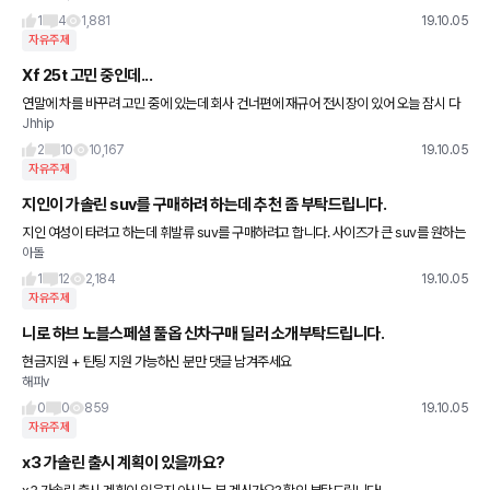
1
4
1,881
19.10.05
자유주제
Xf 25t 고민 중인데...
연말에 차를 바꾸려 고민 중에 있는데 회사 건너편에 재규어 전시장이 있어 오늘 잠시 다
Jhhip
녀왔습니다. 할인도 좋고 차도 앉아보고 완전 반해서 고민 중에 있는데 잔고장이 많을까
요? As도 문제 많다고
2
10
10,167
19.10.05
자유주제
지인이 가솔린 suv를 구매하려 하는데 추천 좀 부탁드립니다.
지인 여성이 타려고 하는데 휘발류 suv를 구매하려고 합니다. 사이즈가 큰 suv를 원하는
아돌
데 가격은 4~5천만원대를 생각하는데 어떤게 좋을지 모르겠네요 그랜드체로키 펠리세
이드 트레버스 익스플로러
1
12
2,184
19.10.05
자유주제
니로 하브 노블스페셜 풀옵 신차구매 딜러 소개부탁드립니다.
현금지원 + 틴팅 지원 가능하신 분만 댓글 남겨주세요
해피v
0
0
859
19.10.05
자유주제
x3 가솔린 출시 계획이 있을까요?