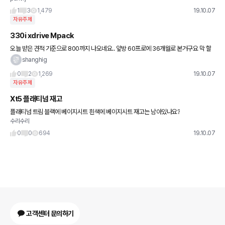
만원이나 차이가 나네요
1
3
1,479
19.10.07
자유주제
330i xdrive Mpack
오늘 받은 견적 기준으로 800까지 나오네요.. 앞방 60프로에 36개월로 본거구요 막 할
인이 엄청 더 나올것 같지는 않은데.. 혹시 더 많이 받으신분 계신가요? 걍 지를지..고민이
shanghig
네요 ㅎㅎ
0
2
1,269
19.10.07
자유주제
Xt5 플래티넘 재고
플래티넘 트림 블랙에 베이지시트 흰색에 베이지시트 재고는 남아있나요?
수리수리
0
0
694
19.10.07
고객센터 문의하기