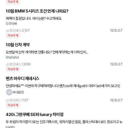
자유주제
10월 BMW 5시리즈 조건 언제 나와요?
제목의 질문입니다. 아시는분? 수고하세요.
민주아빠
0
4
2,107
19.10.07
자유주제
10월 신차 계약
요번달에 신차 계약하면 안좋나요? 언제계약하는게 이득인지...
Shehshd
0
4
1,868
19.10.07
자유주제
벤츠 아우디 제네시스
안녕하세요^^ 이번에 차구매하려합니다 벤츠cls와 제네gv80 아우디a6세가지 보고잇
는데요 나이도아직 24이구 운전도 지루하지않고 셋중에 장점이많은게 어떤게잇을까요
뽀대클럽
ㅠ 아니면 아우디a7을 기다려야할까
0
0
767
19.10.07
자유주제
420i 그란쿠페 SE와 luxury 차이점
두 트림의 차이점이 SE는 인조가죽시트, 뒷자리열선 없음, 플라스틱대시보드 정도이고 lu
parkhj
xury는 천연가죽, 뒷자리열선, 가죽처리 대시보드 라고 합니다. 그런데가격차이가 860