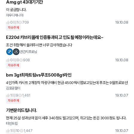
Amg gt 43대기기간
이 궁금합니다.
아우디매니아
0
1
709
19.10.08
자유주제
E220d 카브리올레 인증통과되고 인도될 예정이라는데요~
조건 취합해서 올려주시면 너무 감사하겠습니다
권간지프로님
0
0
908
19.10.08
자유주제
bm 3gt최하트림vs푸조5008gt라인
4인가족 카시트 2개장착 차량구매비 현금 4500맥시멈보고있는데 푸조는 9월프로모션
김포공팔이
이 대박이라 취등록까지 4500였는데 이번달 할인율너무 줄어서 조금보태 비엠3gt를 갈
까하는데 최하트림은 많이 안좋
1
9
1,461
19.10.07
자유주제
기변문의드립니다.
현재 25살 성과상여 없이 세후 340정도 벌고있으며, 쥐고있는 돈은 3000정도 됩니다.
터빈트립
현재 티볼리에어 타고 있는데 세단이 너무 끌려서 세단으로 기변 예정입니다. 수입차는 d
세그먼트 중
1
10
1,447
19.10.07