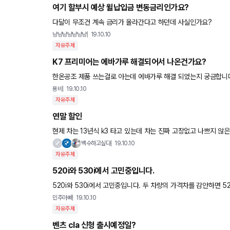
여기 할부시 예상 윌납입금 변동금리인가요?
다달이 무조건 계속 금리가 올라간다고 하던데 사실인가요?
냥냥냥냥냥냥냥
19.10.10
자유주제
K7 프리미어는 에바가루 해결되어서 나온건가요?
한온공조 제품 쓰는걸로 아는데 에바가루 해결 되었는지 궁금합니
용비
19.10.10
자유주제
연말 할인
현제 차는 13년식 k3 타고 있는데 차는 진짜 고장없고 나쁘지 않
곰팡이 다피고 난리네여 그래서 연말에 할인좀 받고 차를 바
백수하고싶다
19.10.10
자유주제
520i와 530i에서 고민중입니다.
520i와 530i에서 고민중입니다. 두 차량의 가격차를 감안하면 520이
주고 비싼거 사면 좋지만.... 옵션차이나는게 크게 필
민주아빠
19.10.10
자유주제
벤츠 cla 신형 출시예정일?