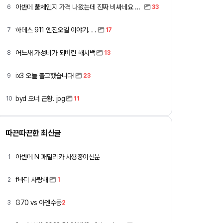
아반떼 풀체인지 가격 나왔는데 진짜 비싸네요 ㅎㅎ
6
33
하데스 911 엔진오일 이야기. . .
7
17
어느새 가성비가 되버린 해치백
8
13
ix3 오늘 출고했습니다!
9
23
byd 오너 근황. jpg
10
11
따끈따끈한 최신글
아반떼 N 패밀리카 사용중이신분
1
f바디 사랑해
2
1
G70 vs 아엔수동
3
2