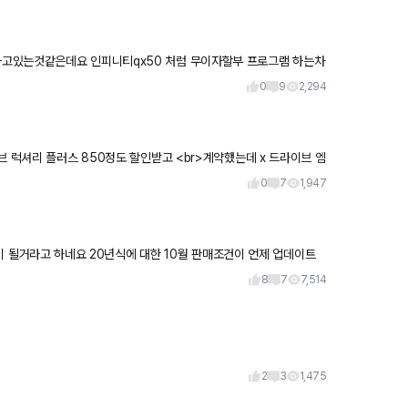
고 이
0
9
2,294
브 럭셔리 플러스 850정도 할인받고 <br>계약했는데 x 드라이브 엠
0
7
1,947
 10월 판매조건이 언제 업데이트
8
7
7,514
2
3
1,475