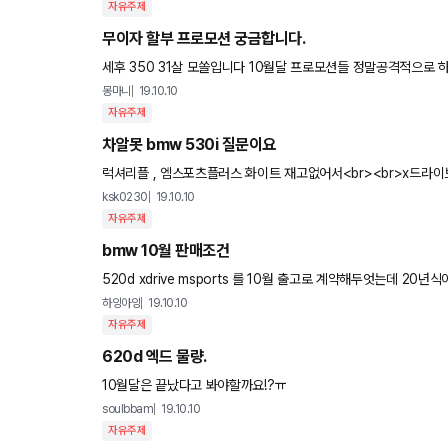
자유주제
무이자 할부 프로모션 궁금합니다.
세후 350 31살 모쏠입니다 10월달 프로모션들 정말공격적으로 하고있는것같은데요 인피니티qx50 처럼 무이자할부 프로그램 하는차
가 있을까요? 인피니티는 선납금제로에 무이자던데 ㄷㄷ 선납금적
몽마니
19.10.10
자유주제
차알못 bmw 530i 질문이요
럭셔리플 , 엠스포츠플러스 화이트 재고없어서<br><br>x드라이
스포츠플러스로 바꾸는게 좋을까
ksk0230
19.10.10
자유주제
bmw 10월 판매조건
520d xdrive msports 를 10월 출고로 계약해두엇는데 20년식이 될거라고 하네요 20년식에 대한
되어서 나올까요? 그리고 19년식하고 20년식 차이
하잉아잉
19.10.10
자유주제
620d 엑드 물량.
10월달은 끝났다고 봐야할까요!?ㅠ
soulbbam
19.10.10
자유주제