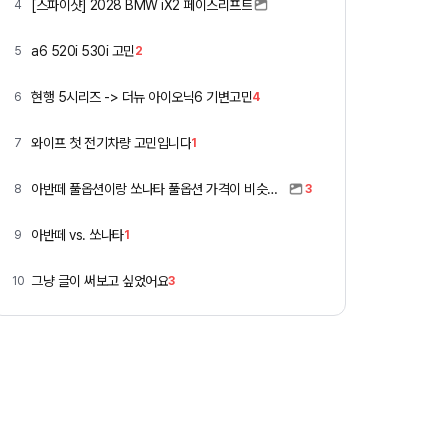
[스파이샷] 2028 BMW iX2 페이스리프트
4
a6 520i 530i 고민
5
2
현행 5시리즈 -> 더뉴 아이오닉6 기변고민
6
4
와이프 첫 전기차량 고민입니다
7
1
아반떼 풀옵션이랑 쏘나타 풀옵션 가격이 비슷하네요
8
3
아반떼 vs. 쏘나타
9
1
그냥 글이 써보고 싶었어요
10
3