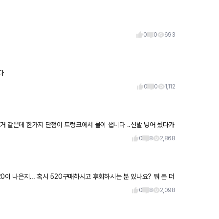
0
0
693
다
0
0
1,112
은거 같은데 한가지 단점이 트렁크에서 물이 샙니다 ..신발 넣어 뒀다가
0
8
2,868
 나은지... 혹시 520구매하시고 후회하시는 분 있나요? 뭐 돈 더
0
8
2,098