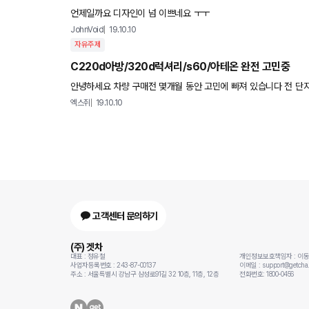
언제일까요 디자인이 넘 이쁘네요 ㅜㅜ
JohnVoid
19.10.10
자유주제
C220d아방/320d럭셔리/s60/아테온 완전 고민중
안녕하세요 차량 구매전 몇개월 동안 고민에 빠져 있습니다 전 단지 
이상은 투자하지 않을 생각입니다 오천대 근접한 차량으로 제가
엑스쥐
19.10.10
고객센터 문의하기
(주) 겟차
대표 : 정유철
개인정보보호책임자 : 이
사업자등록번호 : 243-87-00137
이메일 : support@getcha.
주소 : 서울특별시 강남구 삼성로91길 32 10층, 11층, 12층
전화번호: 1800-0456