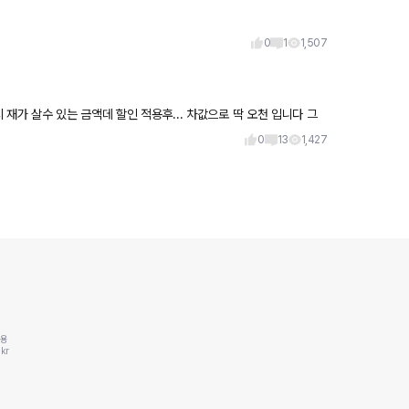
0
1
1,507
재가 살수 있는 금액데 할인 적용후... 차값으로 딱 오천 입니다 그
0
13
1,427
동용
kr