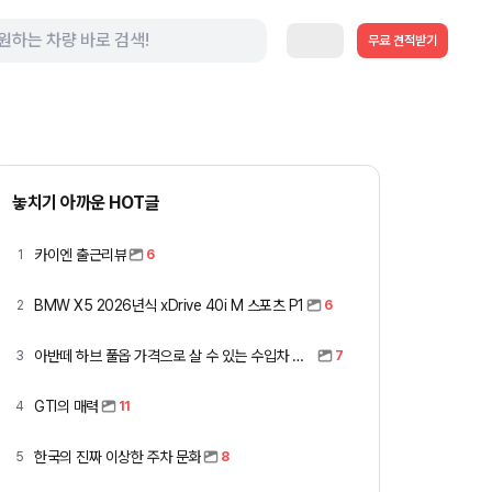
무료 견적받기
놓치기 아까운 HOT글
카이엔 출근리뷰
1
6
BMW X5 2026년식 xDrive 40i M 스포츠 P1
2
6
아반떼 하브 풀옵 가격으로 살 수 있는 수입차 모아봤습니다 (중고 포함)
3
7
GTI의 매력
4
11
한국의 진짜 이상한 주차 문화
5
8