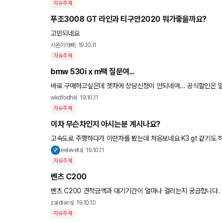
자유주제
푸조3008 GT 라인과 티구안2020 뭐가좋을까요?
고민되네요
시온이아빠
19.10.11
자유주제
bmw 530i x m팩 질문여...
바로 구매하고싶은데 겟차에 상담신청이 안되네여... 공식할인은 얼마나하는지 재고는 있는지 겟차에 나와있는 현금할인금액이 맞는지
궁금합니다
wkdfodhk
19.10.11
자유주제
이차 무슨차인지 아시는분 계시나요?
eelevets
19.10.11
자유주제
벤츠 C200
벤츠 C200 견적금액과 대기기간이 얼마나 걸리는지 궁금합니다. 
zaidians
19.10.10
자유주제