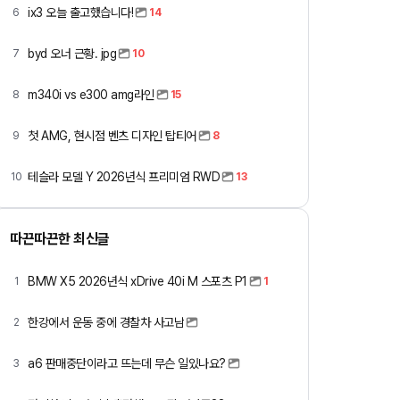
ix3 오늘 출고했습니다!
6
14
byd 오너 근황. jpg
7
10
m340i vs e300 amg라인
8
15
첫 AMG, 현시점 벤츠 디자인 탑티어
9
8
테슬라 모델 Y 2026년식 프리미엄 RWD
10
13
따끈따끈한 최신글
BMW X5 2026년식 xDrive 40i M 스포츠 P1
1
1
한강에서 운동 중에 경찰차 사고남
2
a6 판매중단이라고 뜨는데 무슨 일있나요?
3