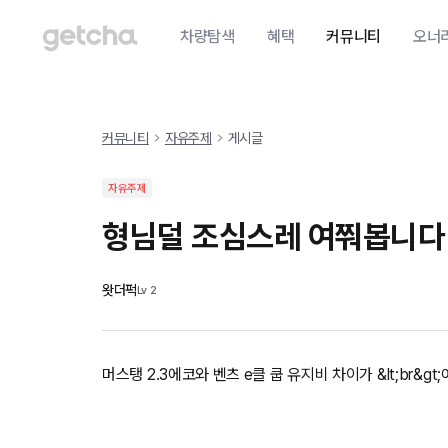
차량탐색
혜택
커뮤니티
오너
커뮤니티
자유주제
게시글
자유주제
형님덜 조심스레 여쭤봅니다
왓더퍽
Lv
2
머스탱 2.3에코와 벤츠 e클 쿱 유지비 차이가 &lt;br&