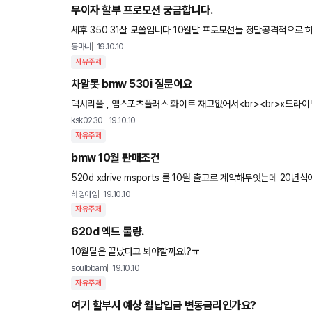
무이자 할부 프로모션 궁금합니다.
세후 350 31살 모쏠입니다 10월달 프로모션들 정말공격적으로 하고있는것같은데요 인피니티qx50 처럼 무이자할부 프로그램 하는차
가 있을까요? 인피니티는 선납금제로에 무이자던데 ㄷㄷ 선납금적
몽마니
19.10.10
자유주제
차알못 bmw 530i 질문이요
럭셔리플 , 엠스포츠플러스 화이트 재고없어서<br><br>x드라이
스포츠플러스로 바꾸는게 좋을까
ksk0230
19.10.10
자유주제
bmw 10월 판매조건
520d xdrive msports 를 10월 출고로 계약해두엇는데 20년식이 될거라고 하네요 20년식에 대한
되어서 나올까요? 그리고 19년식하고 20년식 차이
하잉아잉
19.10.10
자유주제
620d 엑드 물량.
10월달은 끝났다고 봐야할까요!?ㅠ
soulbbam
19.10.10
자유주제
여기 할부시 예상 윌납입금 변동금리인가요?