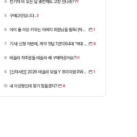
전기차 비 오는 날 충전해도 고장 안나쥬??
4
1
구매고민입니다..
5
3
아이 둘 이상 키우는 아버지 회원님들 필독! (하이패스 할인)
6
1
기사) 신형 아반떼, 계약 첫날 1만1094대 '역대 최고'
7
8
테슬라 차주분들 테슬라 왜 구매하셨어요?
8
11
[신차사진] 2026 테슬라 모델 Y 프리미엄 RWD (펄 화이트 + 블랙시트)
9
1
내 이상형인데 찾기 힘들겠지?
10
8