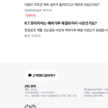
다달이 무조건 계속 금리가 올라간다고 하던데 사실인가요?
냥냥냥냥냥냥냥
19.10.10
자유주제
K7 프리미어는 에바가루 해결되어서 나온건가요?
한온공조 제품 쓰는걸로 아는데 에바가루 해결 되었는지 궁금합니
용비
19.10.10
고객센터 문의하기
(주) 겟차
대표 : 정유철
개인정보보호책임자 : 이
사업자등록번호 : 243-87-00137
이메일 : support@getcha.
주소 : 서울특별시 강남구 삼성로91길 32 10층, 11층, 12층
전화번호: 1800-0456