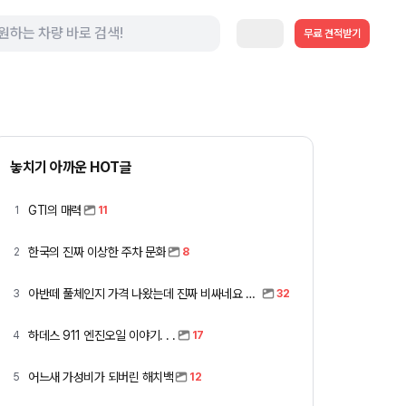
무료 견적받기
놓치기 아까운 HOT글
GTI의 매력
1
11
한국의 진짜 이상한 주차 문화
2
8
아반떼 풀체인지 가격 나왔는데 진짜 비싸네요 ㅎㅎ
3
32
하데스 911 엔진오일 이야기. . .
4
17
어느새 가성비가 되버린 해치백
5
12