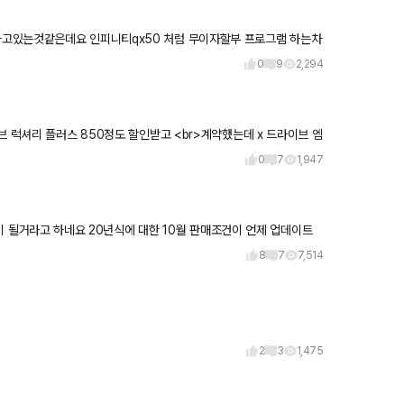
고 이
0
9
2,294
브 럭셔리 플러스 850정도 할인받고 <br>계약했는데 x 드라이브 엠
0
7
1,947
 10월 판매조건이 언제 업데이트
8
7
7,514
2
3
1,475