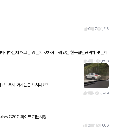
0
7
1,216
0
3
1,698
고속도로 주행하다가 이런차를 봤는데 처음보네요 K3 gt 같기도 하고.. 혹시 아시는분 계시나요?
1
4
3,249
<br>C200 화이트 기본사양
0
1
1,006