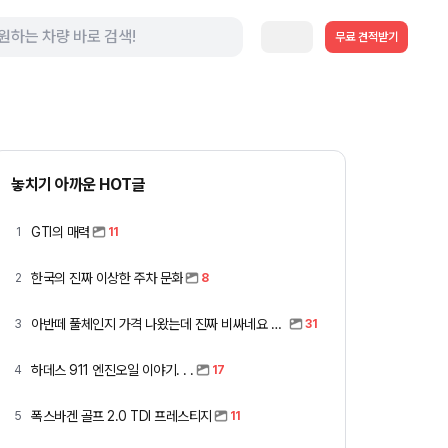
무료 견적받기
놓치기 아까운 HOT글
GTI의 매력
1
11
한국의 진짜 이상한 주차 문화
2
8
아반떼 풀체인지 가격 나왔는데 진짜 비싸네요 ㅎㅎ
3
31
하데스 911 엔진오일 이야기. . .
4
17
폭스바겐 골프 2.0 TDI 프레스티지
5
11