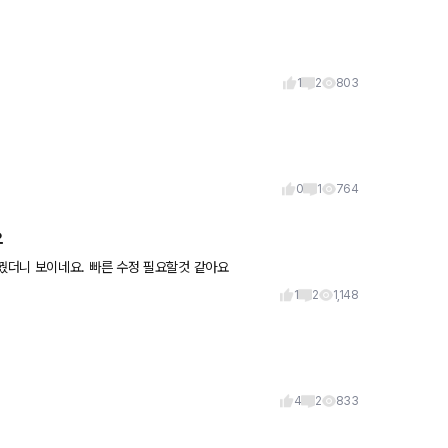
1
2
803
0
1
764
요
꿨더니 보이네요. 빠른 수정 필요할것 같아요
1
2
1,148
4
2
833