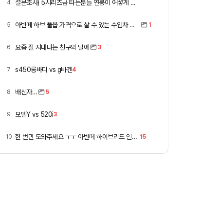
설문조사) 5시리즈급 타는분들 연봉이 어떻게 되세요
4
아반떼 하브 풀옵 가격으로 살 수 있는 수입차 모아봄
5
1
요즘 잘 지내냐는 친구의 말에
6
3
s450롱바디 vs g바겐
7
4
배신자…
8
5
모델Y vs 520i
9
3
한 번만 도와주세요 ㅜㅜ 아반떼 하이브리드 인스 vs 폭스바겐 골프
10
15