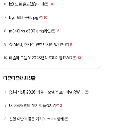
ix3 오늘 출고했습니다!
6
14
byd 오너 근황. jpg
7
10
m340i vs e300 amg라인
8
15
첫 AMG, 현시점 벤츠 디자인 탑티어
9
8
테슬라 모델 Y 2026년식 프리미엄 RWD
10
13
따끈따끈한 최신글
[신차사진] 2026 테슬라 모델 Y 프리미엄 RWD (펄 화이트 + 블랙시트)
1
내 이상형인데 찾기 힘들겠지?
2
2
신형 아반떼 풀옵 가격이 ㅎㄷㄷ한게
3