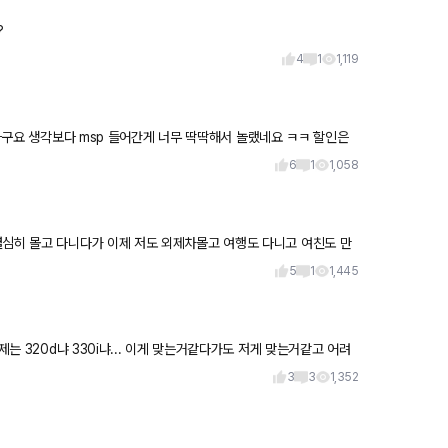
까요?
4
1
1,119
더라구요 생각보다 msp 들어간게 너무 딱딱해서 놀랬네요 ㅋㅋ 할인은
6
1
1,058
차몰고 여행도 다니고 여친도 만
5
1
1,445
게 맞는거같다가도 저게 맞는거같고 어려
3
3
1,352