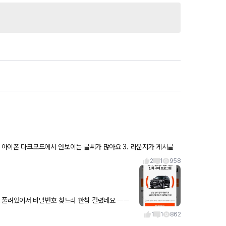
2
1
958
 풀려있어서 비밀번호 찾느라 한참 걸렸네요 ㅡㅡ
1
1
862