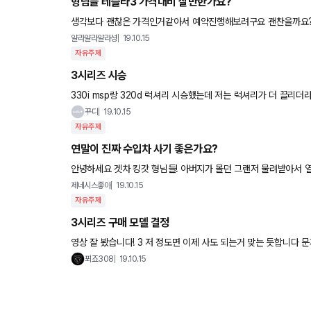
형님들 테슬라3 가격대비 살만한가요?
생각보다 괜찮은 가격인거같아서 예약진행해보려구요 괜찬을
얄라얄라얄라셩
19.10.15
자유주제
3시리즈 시승
330i msp랑 320d 럭셔리 시승했는데 저는 럭셔리가 더 끌리
나름 괜찮았는데 제가 사고 싶은 색상 재고가 없어 그냥 돌아왔
꾸디
19.10.15
자유주제
연말이 진짜 수입차 사기 좋은가요?
안녕하세요 겟차 킹갓 형님들! 아버지가 몰던 그랜저 물려받아서 열심히 몰고 다니다가 이제 저도 외제
들어보려고 하는데요 ...ㅋㅋㅋ 월 세후 300 정도 벌고, 집
제네시스좋아
19.10.15
자유주제
3시리즈 구매 모델 결정
영상 잘 봤습니다! 3 저 정도면 이제 사도 되는거 맞는 듯합니다 문제는 320d냐 330i냐... 이
워요;;
푀죠308
19.10.15