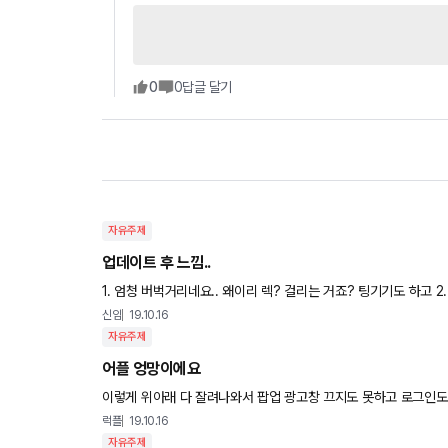
0
0
답글 달기
자유주제
업데이트 후 느낌..
1. 엄청 버벅거리네요.. 왜이리 렉? 걸리는 거죠? 팅기기도 하고 2. 아이폰 다크모드에서 안보이는 글씨가 많아요 3. 라운지가 게시글
비교글하고 병합된거 같은데.. 이전 구조가 더 눈에 들어
신임
19.10.16
자유주제
어플 엉망이에요
이렇게 위아래 다 잘려나와서 팝업 광고창 끄지도 못하고 로그인도
럭플
19.10.16
자유주제