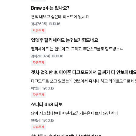
Bmw z4 는 없나요?
견적 내보고 싶은데 리스트에 없네요
겟차7635
19.10.16
자유주제
업뎃후 팰리세이드 는? 보기힘드네요
팰리세이드 는 안보이고. 그리고 무한스크롤로 힘드넹ᆢㄷ
겟차201024
19.10.16
자유주제
겟차 업뎃한 후 아이폰 다크모드에서 글씨가 다 안보이네
다크모드로 쓰고 있었는데 안보여서 혹시나 하고 라이트모드로 바
마영웅
19.10.16
자유주제
쏘나타 dn8 터보
많이 시끄럽다는데 어떤가요? 기본은 나쁘지 않긴 한데
말복님
19.10.15
자유주제