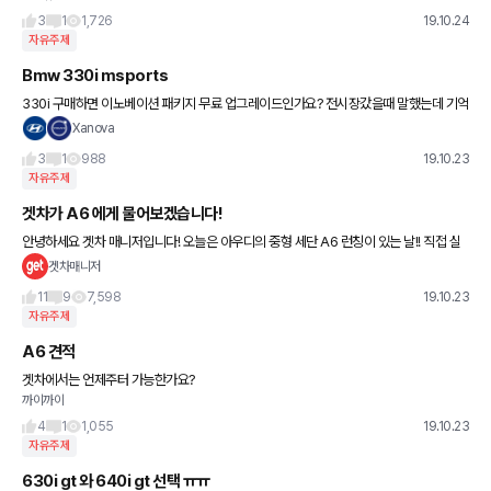
오르는 세금이 있는가 해서요
3
1
1,726
19.10.24
자유주제
Bmw 330i msports
330i 구매하면 이노베이션 패키지 무료 업그레이드인가요? 전시장갔을때 말했는데 기억
이 안나서...
Xanova
3
1
988
19.10.23
자유주제
겟차가 A6 에게 물어보겠습니다!
안녕하세요 겟차 매니저입니다! 오늘은 아우디의 중형 세단 A6 런칭이 있는 날!! 직접 실
물을 보러 가는데요 혹시 A6 45TFSI에 궁금한 점이 있으셨나요? 그렇다면 댓글로 남겨
겟차매니저
주세요~! 저희
11
9
7,598
19.10.23
자유주제
A6 견적
겟차에서는 언제주터 가능한가요?
까이까이
4
1
1,055
19.10.23
자유주제
630i gt 와 640i gt 선택 ㅠㅠ