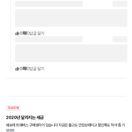
0
0
답글 달기
0
0
답글 달기
자유주제
2020년 달라지는 세금
쉐보레 트래버스 구매생각이 있습니다 지금은 출고도 안된상태이고 할인폭도 작아 좀 기
땡땡쮸
다려볼까 생각중인데 자동차구입시 내는 세금에는 어떤게있고 혹 2020년에는 바뀌는