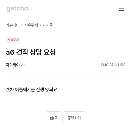
커뮤니티
자유주제
게시글
자유주제
a6 견작 상담 요청
까이까이
19.10.24
1,153
Lv
3
겟차 어플에서는 진행 않되요.
0
공유하기