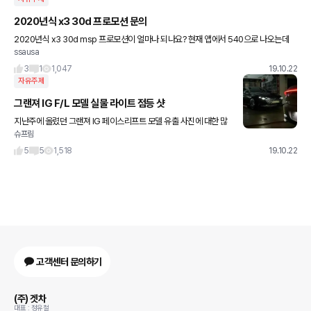
2020년식 x3 30d 프로모션 문의
2020년식 x3 30d msp 프로모션이 얼마나 되나요? 현재 앱에서 540으로 나오는데
ssausa
이게 2020년식 적용인가요?
3
1
1,047
19.10.22
자유주제
그랜져 IG F/L 모델 실물 라이트 점등 샷
지난주에 올렸던 그랜져 IG 페이스리프트 모델 유출 사진에 대한 많
슈프림
은 관심 감사드립니다. 그래서 그 성원에 힘입어 다른 유출 삿들도 올
립니다. 이번에는 라이트 점등 샷인데요, 이렇게 보니 또 이쁘
5
5
1,518
19.10.22
고객센터 문의하기
(주) 겟차
대표 : 정유철