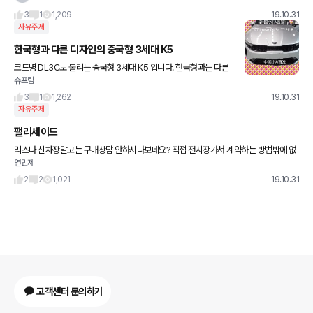
3
1
1,209
19.10.31
자유주제
한국형과 다른 디자인의 중국형 3세대 K5
코드명 DL3C로 불리는 중국형 3세대 K5 입니다. 한국형과는 다른
슈프림
디자인인데, 한국형에 비해서 뭔가 없어보이는 느낌이네요. 사진은
오토스파이넷에서 퍼왔습니다.
3
1
1,262
19.10.31
자유주제
팰리세이드
리스나 신차장말고는 구매상담 안하시나보네요? 직접 전시장가서 계약하는 방법밖에 없
연민제
나요?
2
2
1,021
19.10.31
고객센터 문의하기