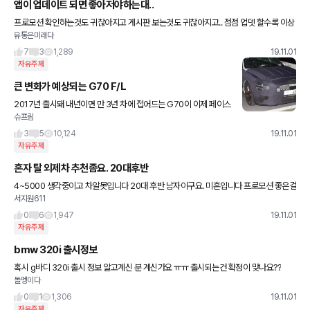
앱이 업데이트 되면 좋아저야하는대..
프로모션 확인하는것도 귀찮아지고 게시판 보는것도 귀찮아지고.. 점점 업뎃 할수록 이상
유통은미래다
해지는듯한 저만그런가요?
7
3
1,289
19.11.01
자유주제
큰 변화가 예상되는 G70 F/L
2017년 출시돼 내년이면 만 3년 차에 접어드는 G70이 이제 페이스
슈프림
리프트를 준비하고 있습니다. 포착된 스파이샷으로 보면 많은 변화가
이루어진다는 것을 알 수 있는데요. 특히 외관 디자인은 더
3
5
10,124
19.11.01
자유주제
혼자 탈 외제차 추천좀요. 20대후반
4~5000 생각중이고 차알못입니다 20대 후반 남자이구요. 미혼입니다 프로모션 좋은걸
서지원611
루 이쁜외제차 추천좀요. 혼자탈거구요. 출퇴근용도는 아니고 드라이브나 놀러갈 때 쓰려
구요. 420i 생각중이긴한
0
6
1,947
19.11.01
자유주제
bmw 320i 출시정보
혹시 g바디 320i 출시 정보 알고계신 분 계신가요 ㅠㅠ 출시되는건 확정이 맞나요??
돌멩이다
0
1
1,306
19.11.01
자유주제