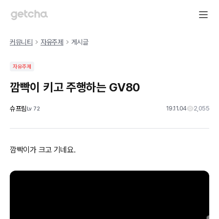
커뮤니티
자유주제
게시글
자유주제
깜빡이 키고 주행하는 GV80
슈프림
19.11.04
2,055
Lv
72
깜빡이가 크고 기네요.