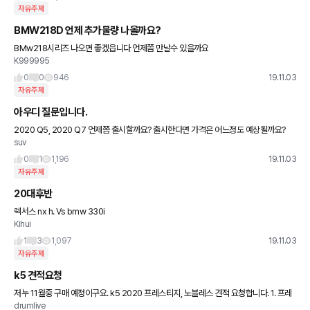
자유주제
BMW218D 언제 추가물량 나올까요?
BMw218시리즈 나오면 좋겠읍니다 언제쯤 만날수 있을까요
K999995
0
0
946
19.11.03
자유주제
아우디 질문입니다.
2020 Q5, 2020 Q7 언제쯤 출시할까요? 출시한다면 가격은 어느정도 예상될까요?
suv
0
1
1,196
19.11.03
자유주제
20대후반
렉서스 nx h. Vs bmw 330i
Kihui
1
3
1,097
19.11.03
자유주제
k5 견적요청
저누 11월중 구매 예정이구요. k5 2020 프레스티지, 노블레스 견적 요청합니다. 1. 프레
drumlive
스티지ㅡ네비,통풍,드라이브와이즈 2. 노블ㅡ네비,후측방,컴포트,드라이브와이즈 선금 1