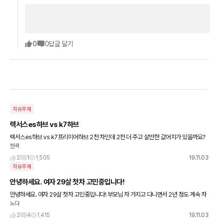
0
0
답글 달기
자유주제
렉서스es하브 vs k7하브
렉서스es하브 vs k7프리미어하브 2천 차인데 2천 더 주고 살만한 값어치가 있을까요?
헨콕
2
1
1,505
19.11.03
자유주제
안녕하세요. 여자 29살 첫차 고민중입니다!
안녕하세요. 여자 29살 첫차 고민중입니다! 부모님 차 가지고 다니면서 2년 정도 계속 차
노다
는 몰았었는데 제 차가 필요해서 사는가 고려하고 있어요. (할인을 많이 하지만 실내가 별
로인) -bmw
2
4
1,415
19.11.03