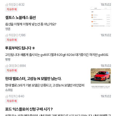
650 나머지
1
2
832
19.11.02
자유주제
셀토스 노블레스 옵션
옵션을 이렇게 이렇게 넣는건 좀 아닌가요?
영혼
1
2
1,186
19.11.02
자유주제
투표부탁드립니다 ㅎ
고민됩니다! 새롭게 출시되는 gv80디젤과 620gt! 620d 대기중이긴 하지만 gv80도
빵빵
곧 나오는지라.. 뭐가 더 좋을까요..^^
3
3
884
19.11.02
자유주제
현대 벨로스터, 고성능 N 모델만 남는다.
현대 벨로스터가 기본 모델은 단종되고, 고성능 N 모델만 라인업에
슈프림
남는다고 합니다. 이로써 해치백은 i30, 고성능 컴팩트카는 벨로스터
N으로 해치백 라인업이 재편될 것으로 보입니다.
1
1
840
19.11.02
자유주제
포드 익스플로어 신형 구매 시기 ?
신형 익스 사전 예약 중인데, 내년 차량 교체 계획으로 시기 보고 있습니다. 내년 언제쯤 구