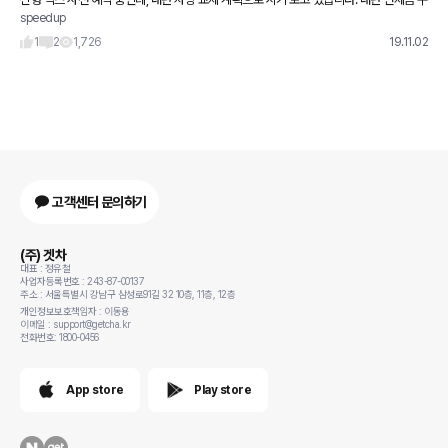
speedup
매해야, 좋은 조건으로 겟할수 있을지 모르겠네요. 고수님들의 구매시기 조언 부탁드립니
다.
1
2
1,726
19.11.02
고객센터 문의하기
(주) 겟차
대표 : 정유철
사업자등록번호 : 243-87-00137
주소 : 서울특별시 강남구 삼성로91길 32 10층, 11층, 12층
개인정보보호책임자 : 이동용
이메일 : support@getcha.kr
전화번호: 1800-0456
App store
Play store