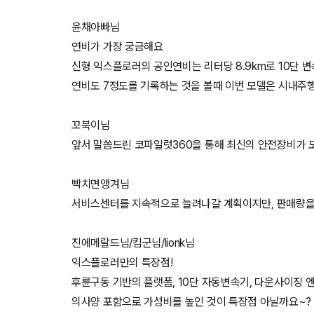
윤채아빠님
연비가 가장 궁금해요
신형 익스플로러의 공인연비는 리터당 8.9km로 10단 변
연비도 7정도를 기록하는 것을 볼때 이번 모델은 시내주
꼬북이님
앞서 말씀드린 코파일럿360을 통해 최신의 안전장비가 
빡치면앵겨님
서비스센터를 지속적으로 늘려나갈 계획이지만, 판매량
진에메랄드님/킴군님/lionk님
익스플로러만의 특장점!
후륜구동 기반의 플랫폼, 10단 자동변속기, 다운사이징 
의사양 포함으로 가성비를 높인 것이 특장점 아닐까요~?