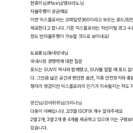
현중리님/iffice님/엠브라노님
자율주행이 궁금해요
이번 익스플로러는 코파일럿360이라고 부르는 포드/링컨
제공한다고 합니다. 기존 익스플로러는 차선이탈 경고 수
정도 반자율주행이 가능할 것으로 보이네요!
됴료룡님/동네방네님
국내시장 경쟁력에 대한 질문
포드는 SUV의 역사와 함께했고, SUV를 말할 때 포드
다. 그만큼 넓은 공간과 편안한 옵션, 각종 안전장치와 충
쟁자가 생겼지만 익스플로러의 인기가 지속될지는 저도 
양신님/강아쥐쥐님/크리너님
다둥이 아빠입니다. 2/3열 ISOFIX 개수 알려주세요
2열 2개, 3열 2개 총 4개를 제공하고 있으며 이는 구형
있습니다.