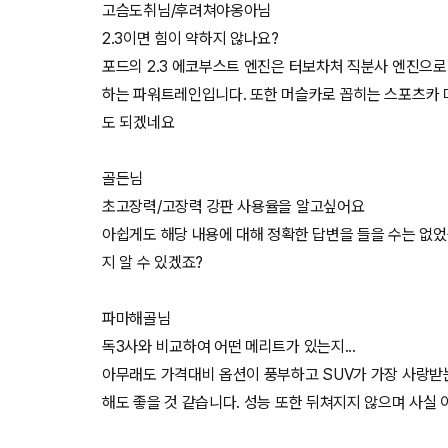
고슴도취님/후려쳐야옹아님
2.3이면 힘이 약하지 않나요?
포드의 2.3 에코부스트 엔진은 터보차처 직분사 엔진으로 
하는 파워트레인입니다. 또한 머슬카로 꼽히는 스포츠카
도 되겠네요
골든님
초고장력/고장력 강판 사용율을 알고싶어요
아쉽게도 해당 내용에 대해 정확한 답변을 들을 수는 없
지 알 수 있겠죠?
파마해골님
독3사와 비교하여 어떤 메리트가 있는지...
아무래도 가격대비 옵션이 풍부하고 SUV가 가장 사랑
해도 좋을 것 같습니다. 성능 또한 뒤쳐지지 않으며 사실