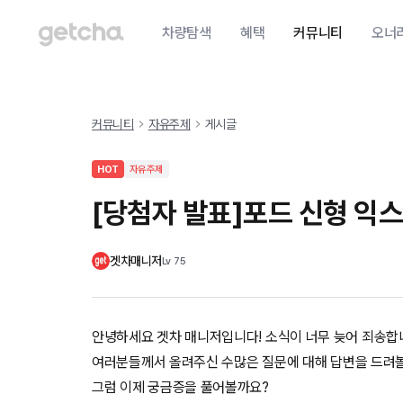
차량탐색
혜택
커뮤니티
오너
커뮤니티
자유주제
게시글
HOT
자유주제
[당첨자 발표]포드 신형 익
겟차매니저
Lv
75
안녕하세요 겟차 매니저입니다! 소식이 너무 늦어 죄송합
여러분들께서 올려주신 수많은 질문에 대해 답변을 드려볼
그럼 이제 궁금증을 풀어볼까요?