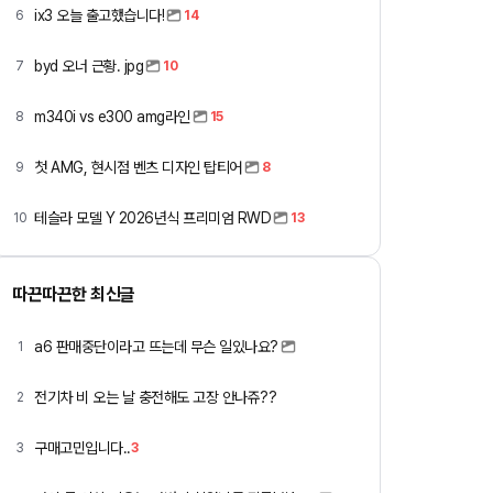
ix3 오늘 출고했습니다!
6
14
byd 오너 근황. jpg
7
10
m340i vs e300 amg라인
8
15
첫 AMG, 현시점 벤츠 디자인 탑티어
9
8
테슬라 모델 Y 2026년식 프리미엄 RWD
10
13
따끈따끈한 최신글
a6 판매중단이라고 뜨는데 무슨 일있나요?
1
전기차 비 오는 날 충전해도 고장 안나쥬??
2
구매고민입니다..
3
3