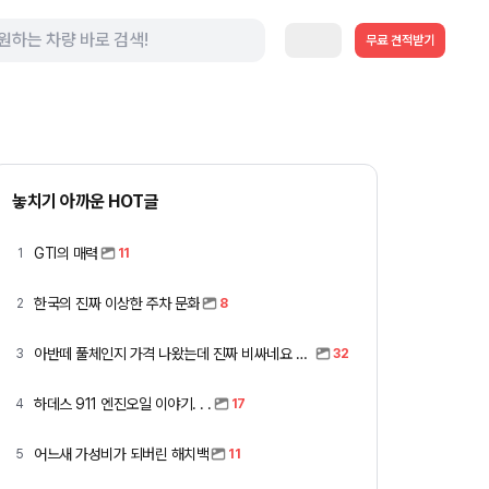
무료 견적받기
놓치기 아까운 HOT글
GTI의 매력
1
11
한국의 진짜 이상한 주차 문화
2
8
아반떼 풀체인지 가격 나왔는데 진짜 비싸네요 ㅎㅎ
3
32
하데스 911 엔진오일 이야기. . .
4
17
어느새 가성비가 되버린 해치백
5
11