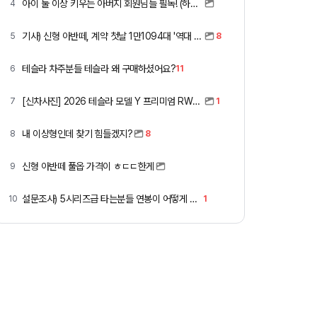
아이 둘 이상 키우는 아버지 회원님들 필독! (하이패스 할인)
4
기사) 신형 아반떼, 계약 첫날 1만1094대 '역대 최고'
5
8
테슬라 차주분들 테슬라 왜 구매하셨어요?
6
11
[신차사진] 2026 테슬라 모델 Y 프리미엄 RWD (펄 화이트 + 블랙시트)
7
1
내 이상형인데 찾기 힘들겠지?
8
8
신형 아반떼 풀옵 가격이 ㅎㄷㄷ한게
9
설문조사) 5시리즈급 타는분들 연봉이 어떻게 되세요
10
1