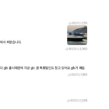
0
1
1,110
 더코리안카블로그에서 퍼왔습니다.
6
3
3,360
glb 출시때문에 지금 glc 쿱 폭풍할인도 참고 있어요 glb가 패밀
0
1
1,185
0
1
1,338