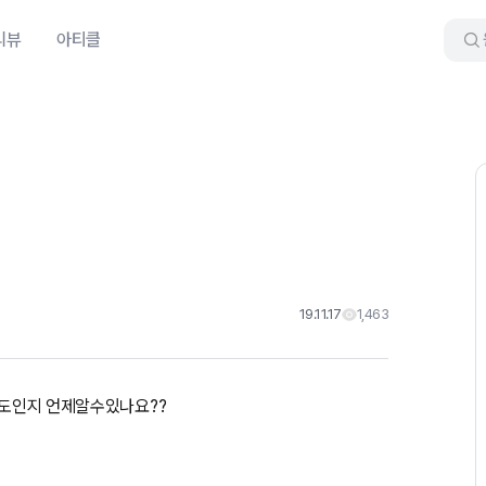
리뷰
아티클
19.11.17
1,463
마정도인지 언제알수있나요??