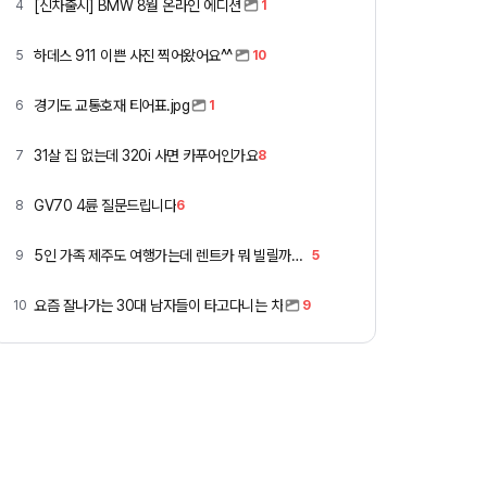
[신차출시] BMW 8월 온라인 에디션
4
1
하데스 911 이쁜 사진 찍어왔어요^^
5
10
경기도 교통호재 티어표.jpg
6
1
31살 집 없는데 320i 사면 카푸어인가요
7
8
GV70 4륜 질문드립니다
8
6
5인 가족 제주도 여행가는데 렌트카 뭐 빌릴까요 ㅎ
9
5
요즘 잘나가는 30대 남자들이 타고다니는 차
10
9