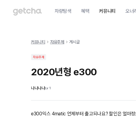
차량탐색
혜택
커뮤니티
오너
커뮤니티
자유주제
게시글
자유주제
2020년형 e300
나나나나
Lv
1
e300익스 4matic 언제부터 출고되나요? 할인은 얼