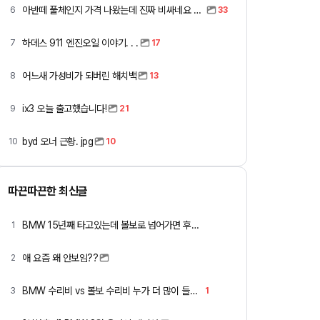
아반떼 풀체인지 가격 나왔는데 진짜 비싸네요 ㅎㅎ
6
33
하데스 911 엔진오일 이야기. . .
7
17
어느새 가성비가 되버린 해치백
8
13
ix3 오늘 출고했습니다!
9
21
byd 오너 근황. jpg
10
10
따끈따끈한 최신글
BMW 15년째 타고있는데 볼보로 넘어가면 후회할까요 ?
1
애 요즘 왜 안보임??
2
BMW 수리비 vs 볼보 수리비 누가 더 많이 들까요 ㅎ
3
1