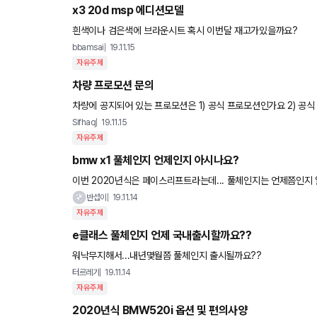
x3 20d msp 에디션모델
흰색이나 검은색에 브라운시트 혹시 이번달 재고가있을까요?
bbamsai
19.11.15
자유주제
차량 프로모션 문의
차량에 공지되어 있는 프로모션은 1) 공식 프로모션
Sifhaq
19.11.15
자유주제
bmw x1 풀체인지 언제인지 아시나요?
이번 2020년식은 페이스리프트라는데... 풀체인지는 언제쯤인지 
반섭이
19.11.14
자유주제
e클래스 풀체인지 언제 국내출시할까요??
워낙무지해서...내년몇월쯤 풀체인지 출시될까요??
터르레기
19.11.14
자유주제
2020년식 BMW520i 옵션 및 편의사양