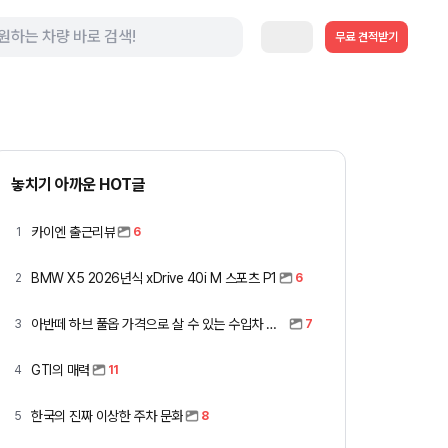
무료 견적받기
놓치기 아까운 HOT글
카이엔 출근리뷰
1
6
BMW X5 2026년식 xDrive 40i M 스포츠 P1
2
6
아반떼 하브 풀옵 가격으로 살 수 있는 수입차 모아봤습니다 (중고 포함)
3
7
GTI의 매력
4
11
한국의 진짜 이상한 주차 문화
5
8