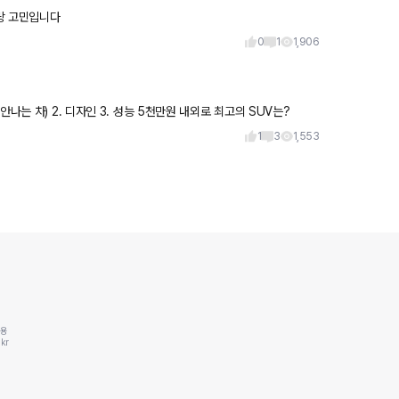
이랑 고민입니다
0
1
1,906
중요하게 생각하는 것 1. 내구성(게으르고 귀찮은거 싫어해서 고장 안나는 차) 2. 디자인 3. 성능 5천만원 내외로 최고의 SUV는?
1
3
1,553
동용
kr