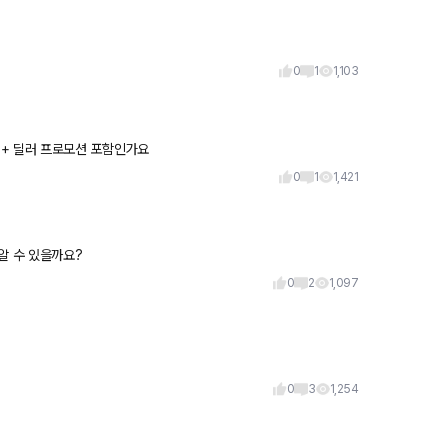
0
1
1,103
인가요 2) 공식 + 딜러 프로모션 포함인가요
0
1
1,421
알 수 있을까요?
0
2
1,097
0
3
1,254