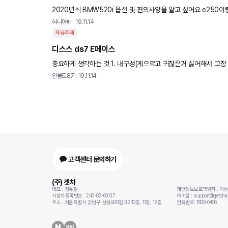
2020년식 BMW520i 옵션 및 편의사양을 알고 싶어요 e250
혀니아빠
19.11.14
자유주제
디스스 ds7 E페이스
인볼트87
19.11.14
고객센터 문의하기
(주) 겟차
대표 : 정유철
개인정보보호책임자 : 이
사업자등록번호 : 243-87-00137
이메일 : support@getcha.
주소 : 서울특별시 강남구 삼성로91길 32 10층, 11층, 12층
전화번호: 1800-0456