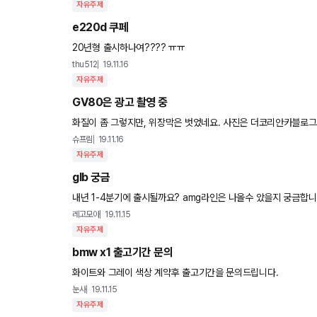
자유주제
e220d 쿠페
20년형 출시하나여???? ㅠㅠ
thu512
19.11.16
자유주제
GV80은 광고 촬영 중
화질이 좀 그렇지만, 위장막은 벗었네요. 사진은
슈프림
19.11.16
자유주제
glb 궁금
내년 1-4분기에 출시될까요? amg라인은 나올수 았을지 궁금합니다 
리카로 하기엔 glc보다 좋을까요?
레고모아
19.11.15
자유주제
bmw x1 출고기간 문의
화이트와 그레이 색상 계약후 출고기간을 문의드립니다.
눈사
19.11.15
자유주제