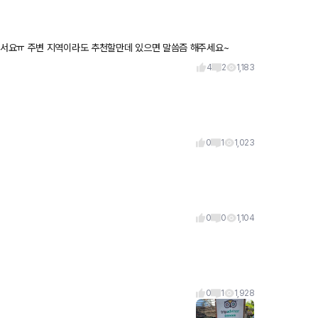
서요ㅠ 주변 지역이라도 추천할만데 있으면 말씀즘 해주세요~
4
2
1,183
0
1
1,023
0
0
1,104
0
1
1,928