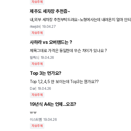
자유주제
제주도 세차장 추천즘~
내,외부 세차장 추천부탁드려요~노형에사는데 내려온지 얼마 안되
rkwjdn
19.04.27
자유주제
사하라 vs 오버랜드는 ?
제목그데로 가격은 동일한데 무슨 차이가 있나요 ?
릴렉스
19.04.26
자유주제
Top 3는 먼가요?
Top 1,2,4,5 만 보이는데 Top3는 뭔가요??
Dar
19.04.26
자유주제
19년식 A4는 언제...오죠?
ㅠㅠ
이스트맨
19.04.26
자유주제