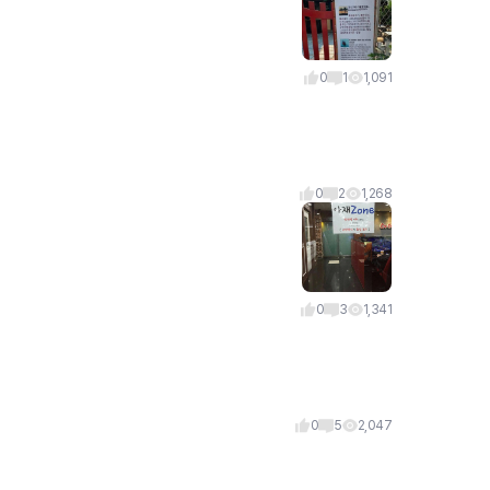
0
1
1,091
0
2
1,268
0
3
1,341
0
5
2,047