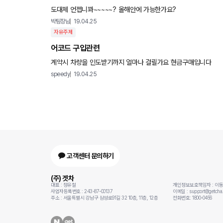
도대체 언젭니꽈~~~~~? 올해안에 가능한가요?
박팀장님
19.04.25
자유주제
어코드 구입관련
계약시 차량을 인도받기까지 얼마나 걸릴가요 현금구매입니다
speedy
19.04.25
고객센터 문의하기
(주) 겟차
대표 : 정유철
개인정보보호책임자 : 이
사업자등록번호 : 243-87-00137
이메일 : support@getcha.
주소 : 서울특별시 강남구 삼성로91길 32 10층, 11층, 12층
전화번호: 1800-0456