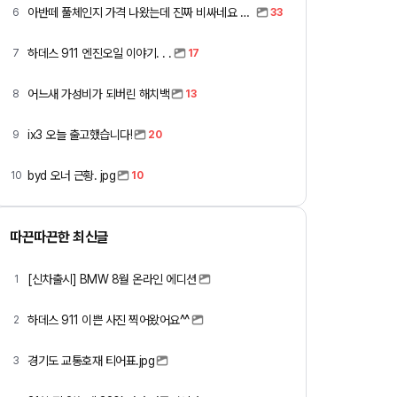
아반떼 풀체인지 가격 나왔는데 진짜 비싸네요 ㅎㅎ
6
33
하데스 911 엔진오일 이야기. . .
7
17
어느새 가성비가 되버린 해치백
8
13
ix3 오늘 출고했습니다!
9
20
byd 오너 근황. jpg
10
10
따끈따끈한 최신글
[신차출시] BMW 8월 온라인 에디션
1
하데스 911 이쁜 사진 찍어왔어요^^
2
경기도 교통호재 티어표.jpg
3