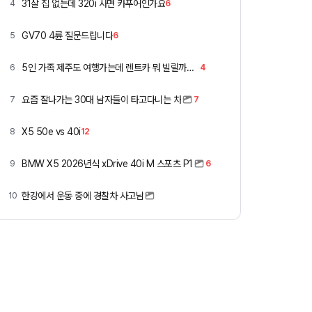
31살 집 없는데 320i 사면 카푸어인가요
4
6
GV70 4륜 질문드립니다
5
6
5인 가족 제주도 여행가는데 렌트카 뭐 빌릴까요 ㅎ
6
4
요즘 잘나가는 30대 남자들이 타고다니는 차
7
7
X5 50e vs 40i
8
12
BMW X5 2026년식 xDrive 40i M 스포츠 P1
9
6
한강에서 운동 중에 경찰차 사고남
10