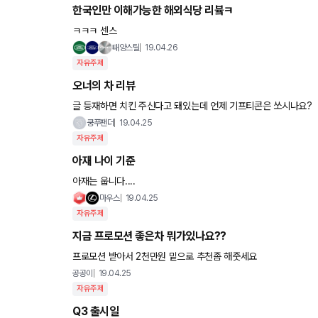
한국인만 이해가능한 해외식당 리븈ㅋ
ㅋㅋㅋ 센스
태양스틸
19.04.26
자유주제
오너의 차 리뷰
글 등재하면 치킨 주신다고 돼있는데 언제 기프티콘은 쏘시나요?
쿵푸팬더
19.04.25
자유주제
아재 나이 기준
아재는 웁니다....
마우스
19.04.25
자유주제
지금 프로모션 좋은차 뭐가있나요??
프로모션 받아서 2천만원 밑으로 추천좀 해줏세요
공공이
19.04.25
자유주제
Q3 출시일