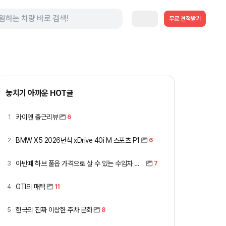
무료 견적받기
놓치기 아까운 HOT글
카이엔 출근리뷰
1
6
BMW X5 2026년식 xDrive 40i M 스포츠 P1
2
6
아반떼 하브 풀옵 가격으로 살 수 있는 수입차 모아봤습니다 (중고 포함)
3
7
GTI의 매력
4
11
한국의 진짜 이상한 주차 문화
5
8